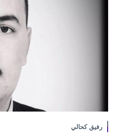
رفيق كحالي