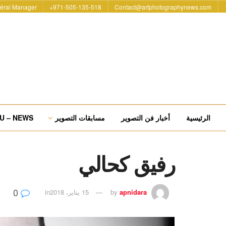
éral Manager
971-505-135-518+
Contact@artphotographynews.com
الرئيسية
أخبار فن التصوير
مسابقات التصوير
U – NEWS
رفيق كحالي
0
apnidara
by
15 يناير، 2018
in