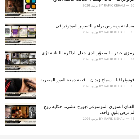
r
20 يوليو، 2026
RAFIK KEHALI
BY
i
e
s
مسابقة ومعرض براعم للتصوير الفوتوغرافي
:
15 يوليو، 2026
RAFIK KEHALI
BY
رمزي حيدر - المصوّر الذي جعل الذاكرة اللبنانية ترُى
14 يوليو، 2026
RAFIK KEHALI
BY
فوتوغرافيا - سماح زيدان .. قصة دمعة الفوز المصرية
13 يوليو، 2026
RAFIK KEHALI
BY
الفنان السوري الموسوعي:جورج عشي.. حكاية روحٍ
لم ترضَ بلونٍ واحد.
13 يوليو، 2026
RAFIK KEHALI
BY