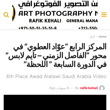
Home
أخبار
المركز الرابع “عوّاد العطوي” في
محور “الفاصل الزمني – تايم لابس”
في الدورة السابعة ” اللحظة”
4th Place Awad Alatawi Saudi Arabia Video
rafik kehali
By
8 سنوات Ago