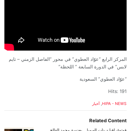
المركز الرابع “عوّاد العطوي” في محور “الفاصل الزمني – تايم
لابس” في الدورة السابعة ” اللحظة”
“عوّاد العطوي” السعودية
Hits: 191
C
HIPA - NEWS
,
أخبار
a
t
e
Related Content
g
o
فوتوغرافيا - بنات الهيمبا .. بعدسة محمد الفالح