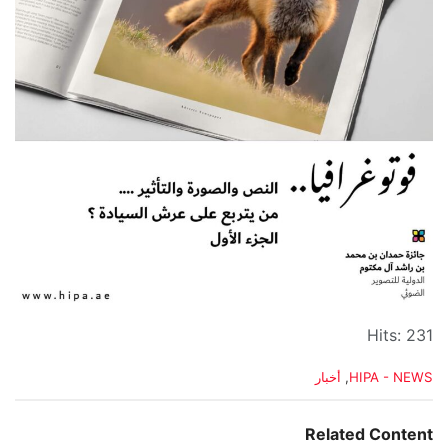
Hits: 231
C
HIPA - NEWS
,
أخبار
a
t
e
Related Content
g