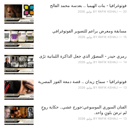
o
فوتوغرافيا - بنات الهيمبا .. بعدسة محمد الفالح
r
20 يوليو، 2026
RAFIK KEHALI
BY
i
e
s
مسابقة ومعرض براعم للتصوير الفوتوغرافي
:
15 يوليو، 2026
RAFIK KEHALI
BY
رمزي حيدر - المصوّر الذي جعل الذاكرة اللبنانية ترُى
14 يوليو، 2026
RAFIK KEHALI
BY
فوتوغرافيا - سماح زيدان .. قصة دمعة الفوز المصرية
13 يوليو، 2026
RAFIK KEHALI
BY
الفنان السوري الموسوعي:جورج عشي.. حكاية روحٍ
لم ترضَ بلونٍ واحد.
13 يوليو، 2026
RAFIK KEHALI
BY