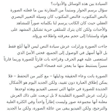
السيادة بين هذه الوسائل والأدوات؟
سؤال برسم الحوار وسنبدأ من المقارنة بين ما فعلته الصورة
بالنص المكتوب، فالنص المكتوب كان وسيلة التعبير البصري
العقلي حيث كان الكاتب يرسم لنا بكلماته صوراً للمشاهد
والأحداث ولكن كان يترك للمتلقي حرية تشكيل المشهد على
هواه واستنادا إلى حجم معرفته واطلاعه ورؤاه.
جاءت الصورة وزلزلت عرش سيادة النص ليس لأنها أبلغ فقط
بل لأنها أسهل في الوصول إلى الجميع، فحتى الأميّ الذي
استعصى عليه فهم الحرف وقراءته بات قارئاً للصورة وربما قارئاً
مميزاً يستنبط منها ما يعجز عنه فصحاء النص.
الصورة باتت وعاء الحقيقة ودليلها – مع كثير من التحفظ – فلا
يمكن إطلاق العبارة دون تقييد، ولكن الجديد اليوم هو الأشكال
الجديدة للصورة في حلتها التي تسمى الفيديو وهذه لوحدها
زلزلت عرش الصورة التقليدية لا بل تربعت على ذاك العرش
معلنة أنها مجموعة صور وليست إطاراً واحداً وفي الكثرة الغلبة
والترجيح، ولكن الفيديو يبقى من عائلة الصورة، ولكن ما الجديد