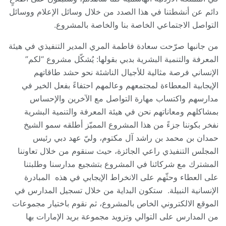
دائم عن أنشطتنا في هذا الصدد من خلال وسائل الإعلام ووسائل
التواصل الاجتماعي الخاصة بنا والخاصة بالمشروع.
من جانبها صرّحت سعادة فاطمة المري المدير التنفيذي في هيئة
المعرفة والتنمية البشرية بدبي بقولها: يُشكّل مشروع “لكم”
الإنساني فرصة مثالية للأجيال الناشئة نحو حشد طاقاتهم
الإيجابية المعطاءة لمجتمعهم وعالمهم احتفاءً بفعل الخير في
مدارسهم واكتساب مهارة التواصل مع الآخرين والإحساس
بمشاكلهم ومعاناتهم نحن في هيئة المعرفة والتنمية البشرية
نفخر بكوننا جزءً من هذا المشروع المميّز أطلقه سمو الشيخ
حمدان بن محمد بن راشد آل مكتوم، وليّ عهد دبي رئيس
المجلس التنفيذي راعي الجائزة، حيث سنقوم من خلال تعاوننا
المشترك مع شركائنا في المشروع بتشجيع مدارسنا وطلبتنا
على العطاء وحثّهم على الانخراط الإيجابي في هذه المبادرة
الإنسانية النبيلة. ستكون البداية من خلال تسجيل المدارس في
الموقع الالكتروني الخاص بالمشروع، ثم نقوم باختيار مجموعات
من المدارس على التوالي وتزويد مجموعة بريد الإمارات بها