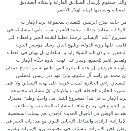
والتي ستقوم بإرسال الصناديق الفارغة واستلام الصناديق
الممتلئة وتسليمها لهيئة الهلال الأحمر.
من جانبه صرّح الرئيس التنفيذي لمجموعة بريد الإمارات
بالوكالة، سعادة عبدالله محمد الأشرم بقوله: تأتي المشاركة في
مشروع “لكم” الإنساني ترجمةً فعليةً لثقافة الخير والعطاء التي
قامت عليها رؤية الدولة، وللنهج الذي أرساه مؤسس الدولة
المغفور له بإذن الله الشيخ زايد بن سلطان آل نهيان في العطاء
وتقديم الخير للجميع، وسار على نهجه أبناؤه حكّام الإمارات
وأولياء عهودهم. إن هذه المبادرة التي أطلقها سمو الشيخ حمدان
بن محمد بن راشد آل مكتوم، وليّ عهد دبي رئيس المجلس
التنفيذي راعي الجائزة، ليست غريبة على نهجه الإنساني ولا على
مسيرة الجائزة الحافلة بالإبداع والابتكار. إنّ مشاركة مجموعة
بريد الإمارات في هذا المشروع النبيل هي واجبٌ وطنيّ مشترك
بين الجميع في ترسيخ ثقافة المشاركة المجتمعية والتطوّعية
لخدمة الوطن في الأجيال الجديدة كإحدى أهم سِمات الشخصية
الإماراتية الرائدة، والتفاعل الإيجابي القوي مع مبادرات الخير في
وطن الخير الإمارات. نتشرّف في مجموعة بريد الإمارات بتقديم