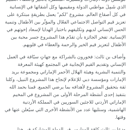
الذي شَمِلَ مواطني الدولة ومقيميها وكل أشقائها في الإنسانية
في كل أصقاع العالم. مشروع “لكم” يعمل بطريقةٍ مبتكرة على
تعزيز قيم التواصل الاجتماعي الفعّال والمؤثّر بين الأطفال وتنمية
الحس الإنساني لديهم وتكليفهم باختيار الهدايا لإسعاد إخوتهم في
الإنسانية. تفخر الجائزة بأن تقدّم هذا المشروع جسر محبة بين
الأطفال لتعزيز قيم الخير والرحمة والعطاء في قلوبهم.
وأضاف بن ثالث: فخورون بالشراكة مع جهاتٍ سبّاقة في العمل
الإنساني وتقديم القيم الإيجابية في المجتمع كهيئة المعرفة
والتنمية البشرية وهيئة الهلال الأحمر الإماراتي ومجموعة بريد
الإمارات ومؤسسة دبي للإعلام لإنجاح هذا المشروع النبيل، وكلنا
ثقة بتحقيق المشروع لأهدافه بما يرضي الجميع. قمنا بحمد الله
بتنفيذ إحدى أنشطة المرحلة الأولى من المشروع في المخيم
الإماراتي الأردني للاجئين السوريين في المملكة الأردنية
الهاشمية، وستليها عدد من الأنشطة الأخرى التي سيُعلن عنها في
وقتها.
ودعا بن ثالث كافة المدارس في الدولة للمشاركة في هذا