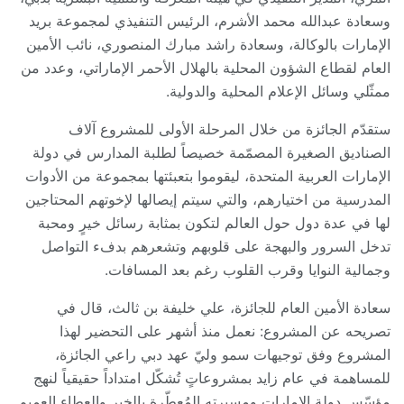
وسعادة عبدالله محمد الأشرم، الرئيس التنفيذي لمجموعة بريد
الإمارات بالوكالة، وسعادة راشد مبارك المنصوري، نائب الأمين
العام لقطاع الشؤون المحلية بالهلال الأحمر الإماراتي، وعدد من
ممثّلي وسائل الإعلام المحلية والدولية.
ستقدّم الجائزة من خلال المرحلة الأولى للمشروع آلاف
الصناديق الصغيرة المصمّمة خصيصاً لطلبة المدارس في دولة
الإمارات العربية المتحدة، ليقوموا بتعبئتها بمجموعة من الأدوات
المدرسية من اختيارهم، والتي سيتم إيصالها لإخوتهم المحتاجين
لها في عدة دول حول العالم لتكون بمثابة رسائل خيرٍ ومحبة
تدخل السرور والبهجة على قلوبهم وتشعرهم بدفء التواصل
وجمالية النوايا وقرب القلوب رغم بعد المسافات.
سعادة الأمين العام للجائزة، علي خليفة بن ثالث، قال في
تصريحه عن المشروع: نعمل منذ أشهر على التحضير لهذا
المشروع وفق توجيهات سمو وليّ عهد دبي راعي الجائزة،
للمساهمة في عام زايد بمشروعاتٍ تُشكّل امتداداً حقيقياً لنهج
مؤسّس دولة الإمارات ومسيرته المُعطّرة بالخير والعطاء العميم