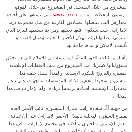
المشروع من خلال التسجيل في المشروع من خلال الموقع
الرسمي المخصّص له
www.lakum.ae
ليتم تنسيقها على أجندة
المدارس التي ستصلها الصناديق الفارغة من قبل مجموعة بريد
الإمارات، حيث سيكون عليها تعبئتها ومن ثمّ تسليمها للبريد الذي
سيتولّى إيصالها لهيئة الهلال الأحمر المعنية بإيصال الصناديق
لأنسب الأماكن وأشدها حاجة لها.
وأشاد بن ثالث بالدور المؤثّر لمؤسسة دبي للإعلام التي ستتحمّل
مسؤولياتها كشريك في المشروع من حيث التغطيات الإعلامية
المميزة والترويج للفكرة الإنسانية والمبدأ النبيل خلف هذا
المشروع تشجيعاً وتحفيزاً لكافة المؤسسات والجهات على دعم
المبادرات الإنسانية الخلاّقة ترسيخاً لريادة دولة الإمارات في هذا
المجال.
من جهته أكّد سعادة راشد مبارك المنصوري نائب الأمين العام
لقطاع الشؤون المحلية بالهلال الأحمر الإماراتي على أنّ ثقافة
العمل الإنساني والخيري متأصّلة في مجتمع الإمارات، وفي هذا
الإطار يأتي مشروع “لكم” الإنساني الذي أطلقه سمو الشيخ