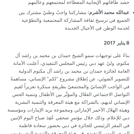
حشد طاقاتهم الإيجابية المعطاءة لمجتمعهم وعالمهم
عبدالله محمد الأشرم:
مشاركتنا واجبٌ وطنيّ مشترك بين
الجميع في ترسيخ ثقافة المشاركة المجتمعية والتطوّعية
لخدمة الوطن في الأجيال الجديدة
8 يناير
2017
بناءً على توجيهات سمو الشيخ حمدان بن محمد بن راشد آل
مكتوم، وليّ عهد دبي رئيس المجلس التنفيذي، أعلنت الأمانة
العامة لجائزة حمدان بن محمد بن راشد آل مكتوم الدولية
للتصوير الضوئي، عن إطلاق مشروع “لكم” الإنساني، مساهمةً
في الواجب الإنسانيّ والمجتمعيّ بطريقةٍ مبتكرة تعزيزاً لقيم
التواصل الاجتماعي الفعّال والمؤثّر بين الأطفال وتنمية الحس
الإنساني لديهم، بالشراكة مع هيئة المعرفة والتنمية البشرية
وهيئة الهلال الأحمر الإماراتي ومجموعة بريد الإمارات ومؤسسة
دبي للإعلام. وذلك خلال مؤتمرٍ صحفي عُقِدَ صباح اليوم الإثنين
في المقر الرئيسي للجائزة في دبي بحضور سعادة فاطمة
المري، المدير التنفيذي في هيئة المعرفة والتنمية البشرية بدبي،