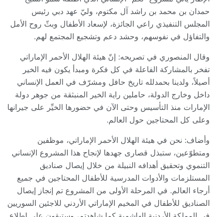
حمدان بن محمد بن راشد آل مكتوم، وليّ عهد دبي رئيس
المجلس التنفيذي راعي الجائزة، لإسعاد الأطفال وبثّ روح الأمل
والتفاؤل في نفوسهم، وحشد دعم وتشجيع المجتمع لهم.
وقال المنصوري في تصريحه: إنّ هيئة الهلال الأحمر الإماراتي
تفخر بالمشاركة الفاعلة في كل فكرة ومبدأ يكون فيه الخير
أصيلاً، ولدينا بحمدلله تاريخ حافل ومشرّف في العمل الإنساني
داخل وخارج الدولة، حاملين راية الخير المنبثقة من جوهر دولة
الإمارات منذ التأسيس وحتى الآن في حضورها الخيِّر على جيرانها
وعلى كل المحتاجين حول العالم.
وأضاف: نحن في هيئة الهلال الأحمر الإماراتي، موظفين
ومتطوّعين، ستبذل قصارى جهدها لإنجاح هذا المشروع الإنساني
التنموي وتحقيق أهدافه النبيلة من خلال إيصال صناديق
المستلزمات والأدوات المدرسية للأطفال المحتاجين في جميع
أرجاء العالم. في المرحلة الأولى من المشروع تم إنجاز إيصال
الصناديق للأطفال في المخيم الإماراتي الأردني للاجئين السوريين
في المملكة الأردنية الهاشمية كما شاهدتم، وستبقون على اطلاعٍ