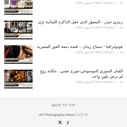
15 يوليو، 2026
RAFIK KEHALI
BY
رمزي حيدر - المصوّر الذي جعل الذاكرة اللبنانية ترُى
14 يوليو، 2026
RAFIK KEHALI
BY
فوتوغرافيا - سماح زيدان .. قصة دمعة الفوز المصرية
13 يوليو، 2026
RAFIK KEHALI
BY
الفنان السوري الموسوعي:جورج عشي.. حكاية روحٍ
لم ترضَ بلونٍ واحد.
13 يوليو، 2026
RAFIK KEHALI
BY
BACK TO TOP
Art Photography News
© 2025