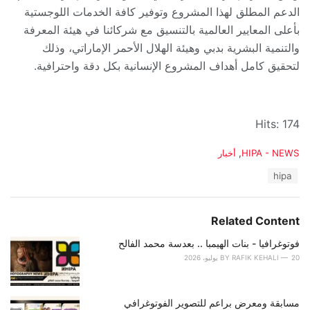
الدعم المطلق لهذا المشروع وتوفير كافة الخدمات اللوجستية
بأعلى المعايير العالمية بالتنسيق مع شركائنا في هيئة المعرفة
والتنمية البشرية بدبي وهيئة الهلال الأحمر الإماراتي، وذلك
لتحقيق كامل أهداف المشروع الإنسانية بكل دقة واحترافية.
Hits: 174
C
HIPA - NEWS
,
أخبار
a
T
hipa
t
a
e
g
g
s
o
Related Content
:
r
i
فوتوغرافيا - بنات الهيمبا .. بعدسة محمد الفالح
e
20 يوليو، 2026
RAFIK KEHALI
BY
s
:
مسابقة ومعرض براعم للتصوير الفوتوغرافي