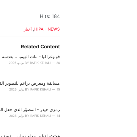
Hits: 184
C
HIPA - NEWS
,
أخبار
a
t
e
Related Content
g
o
فوتوغرافيا - بنات الهيمبا .. بعدسة 
r
20 يوليو، 2026
RAFIK KEHALI
BY
i
e
s
مسابقة ومعرض براعم للتصوير الف
:
15 يوليو، 2026
RAFIK KEHALI
BY
رمزي حيدر - المصوّر الذي جعل الذاك
14 يوليو، 2026
RAFIK KEHALI
BY
فوتوغرافيا - سماح زيدان .. قصة د