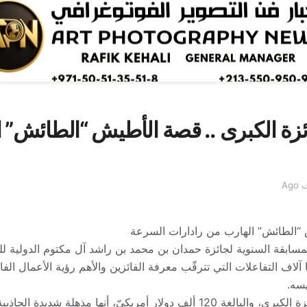
ائزة الكبرى .. قصة الأطيش “الطائش” 
ش “الطائش” الهارب من رادارات السرعة
لمسابقة السنوية لجائزة حمدان بن محمد بن راشد آل مكتوم الدولية ل
آلاف التفاعلات التي تترقّب معرفة الفائزين والأهم رؤية الأعمال ال
سه.
من التوصيفات المرتبطة بالجائزة الكبرى، والبالغة 120 ألف دولار أمريكيّ، أنه