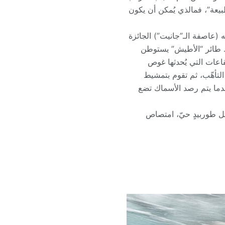
بيعة”، فمالذي يُمكن أن يكون
 (عاصفة الـ”جانيت”) الجائزة
. طائر “الأطيش” يستوطن
اعات التي يُحدثها غوص
 التأهّب، ثم تقوم بتمشيط
عندما يتم رصد الأسماك تضع
، تشقُّ سطح الماء مثل طوربيدٍ حيّ، امتصاص