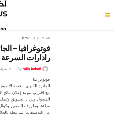
Home
HIPA - NEWS
فوتوغرافيا – الج
رادارات السرعة
rafik kehali
By
4 سنوات Ago
فوتوغرافيا
الجائزة الكبرى .. قصة الأطي
مع اقتراب موعد إعلان نتائج ا
الفضول ويزداد التشويق وتصلنا 
وراءها وظروف التصوير وكوالي