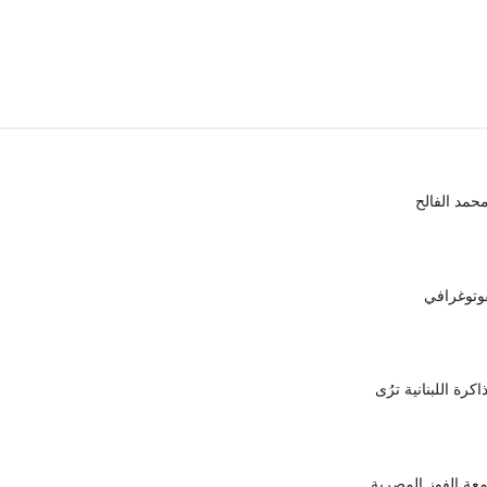
محمد الفالح
وتوغرافي
رة اللبنانية ترُى
معة الفوز المصرية