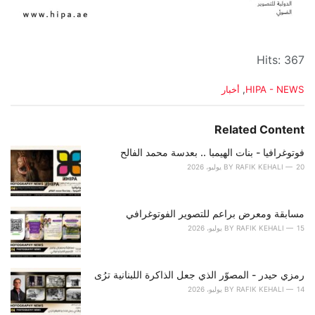
Hits: 367
C
HIPA - NEWS
,
أخبار
a
t
e
Related Content
g
o
فوتوغرافيا - بنات الهيمبا .. بعدسة محمد الفالح
r
20 يوليو، 2026
RAFIK KEHALI
BY
i
e
s
مسابقة ومعرض براعم للتصوير الفوتوغرافي
:
15 يوليو، 2026
RAFIK KEHALI
BY
رمزي حيدر - المصوّر الذي جعل الذاكرة اللبنانية ترُى
14 يوليو، 2026
RAFIK KEHALI
BY