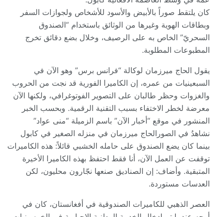
كان يلتقط صوراً بالأبيض والأسود للأشخاص ولجوازات السفر
وبطاقات الهوية وغيرها من الوثائق باستخدام “الصندوق
السحريّ” الخاص به على الرصيف، وخلال بضع دقائق تخرج
المطبوعات المطلوبة.
يقول الحاج ميرزمان لوكالة “فرانس برس” وهو الآن في
السبعينيات من عمره، إن الكاميرا الفورية قد نجت من الحروب
والغزوات وحظر طالبان على التصوير الفوتوغرافي، ولكنها الآن
معرضة لخطر الاختفاء بسبب التقنية الرقمية. وبحسب الخبر
المنشور في موقع “أخبار الآن” باسم الزميلة “منى عواد”
نشاهدُ في الصورالحاج ميرزمان في منزله الصغير في كابول
بينما كان يضع الصندوق على حامله الخشبي قائلاً: هذه الكاميرات
توقفت عن العمل الآن، أنا فقط احتفظ بهذه الكاميرا الأخيرة
المتبقية. وأضاف: إن الصناديق صنعها نجّارون محليون، لكن
العدسات مستوردة.
العصر الذهبي للكاميرات الصندوقية في أفغانستان، كان في
أوجه عندما تم إدخال الخدمة الوطنية الإجبارية في الخمسينيات