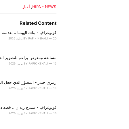
C
HIPA - NEWS
,
أخبار
a
t
e
Related Content
g
o
فوتوغرافيا - بنات الهيمبا .. بعدسة 
r
20 يوليو، 2026
RAFIK KEHALI
BY
i
e
s
مسابقة ومعرض براعم للتصوير الف
:
15 يوليو، 2026
RAFIK KEHALI
BY
رمزي حيدر - المصوّر الذي جعل الذاك
14 يوليو، 2026
RAFIK KEHALI
BY
فوتوغرافيا - سماح زيدان .. قصة د
13 يوليو، 2026
RAFIK KEHALI
BY