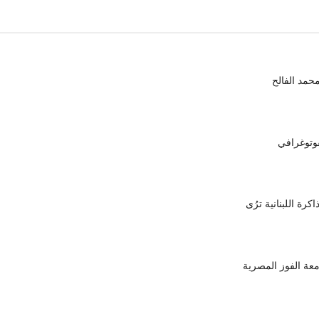
محمد الفالح
وتوغرافي
رة اللبنانية ترُى
معة الفوز المصرية