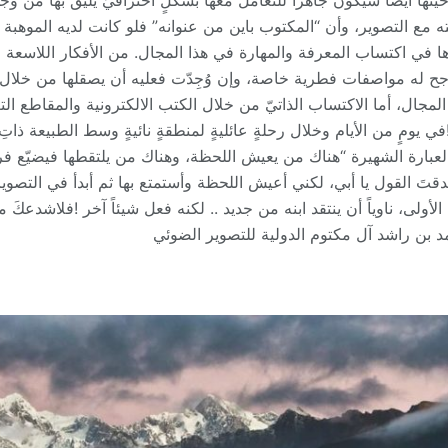
وحينها أيضاً سيكون جاهزاً للتعامل معها بشكلٍ احترافيّ يليق بها من و
 مع التصوير، وأن “المكتوب باين من عنوانه” فلو كانت لديه الموهبة ا
اها في اكتساب المعرفة والمهارة في هذا المجال. من الأفكار اللاسعة 
جح له مواصفات فطرية خاصة، وإن وُجِدّت فعليه أن يصقلها من خلال دو
مجال، أما الاكتساب الذاتيّ من خلال الكتب الالكترونية والمقاطع التع
في يومٍ من الأيام وخلال رحلةٍ عائليةٍ لمنطقةٍ نائيةٍ وسط الطبيعة ذاتِ 
بالعبارة الشهيرة “هناك من يعيش اللحظة، وهناك من يلتقطها فيضيّع فرص
صدقتَ القول يا أبي، لكني أعيش اللحظة وأستمتع بها ثم أبدأ في التصو
لأولى، ناوياً أن ينتقد ابنه من جديد .. لكنه فعل شيئاً آخر !فلاشدعكَ م
د بن راشد آل مكتوم الدولية للتصوير الضوئي