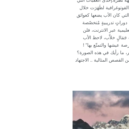
جهة نظره.إحدى العقبات التي
لفوتوغرافية لظَهَرَت خلال
التي كان الأب يضعها كعوائق
راتٍ تدريبيةٍ مُتخصّصة
ليمية عبر الانترنت، فلن
جَمَالٍ خلاَّب، لاحظ الأب
ة عيشها والتمتّع بها” !
ير، ما رأيك في هذه الصورة؟
ن القصص المثالية .. الاجتهاد