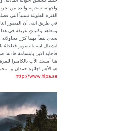
حينما تتحسَّن أحواله المادية، 
واجهته، سخرية والده من تجربته
الفترة الطويلة نسبياً التي قض
في طريق ابنه، أن المصور النا
ومعاهد وكلياتٍ عريقة في هذا ال
يجدي نفعاً مهما كرّر محاولاته !
انشغال ابنه بالتصوير فعاجلهُ 
فأجابه الابن بابتسامة هادئة: 
هنا أمسك الأب بالكاميرا للمرة ا
هو الأهم !جائزة حمدان بن محم
http://www.hipa.ae