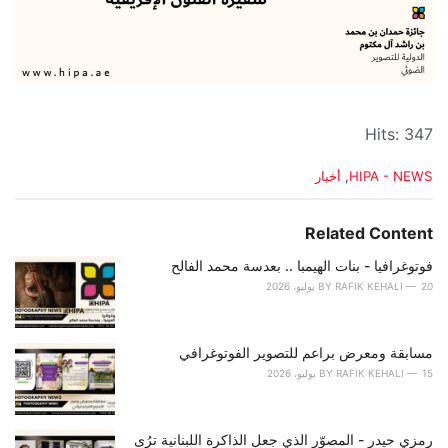
Hits: 347
C
HIPA - NEWS
,
أخبار
a
t
e
Related Content
g
o
فوتوغرافيا - بنات الهيمبا .. بعدسة محمد الفالح
r
20 يوليو، 2026
RAFIK KEHALI
BY
i
e
s
مسابقة ومعرض براعم للتصوير الفوتوغرافي
:
15 يوليو، 2026
RAFIK KEHALI
BY
رمزي حيدر - المصوّر الذي جعل الذاكرة اللبنانية ترُى