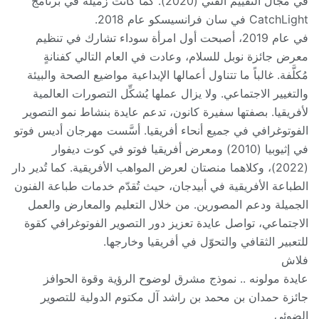
في مجال التقييم الفني (2020). كما كانت زميلة في برنامج
CatchLight في سان فرانسيسكو عام 2018.
في عام 2019، أصبحت أول امرأة سوداء تشارك في تنظيم
معرض جائزة نوبل للسلام، وعادت في العام التالي كفنانةٍ
مُكلَّفة. غالباً ما تتناول أعمالها الإبداعية مواضيع الصحة والبيئة
والتغيير الاجتماعي. ولا يزال عملها يُشكِّل التصورات العالمية
لأفريقيا. بصفتها سفيرة كانون، تدعم عايدة بنشاط نمو التصوير
الفوتوغرافي في جميع أنحاء أفريقيا. أسَّست مهرجان أديس فوتو
في إثيوبيا (2010) ومعرض أفريقيا فوتو في كوت ديفوار
(2022)، وكلاهما منصتان لعرض المواهب الأفريقية. كما تُدير دار
الطباعة الأفريقية في أبيدجان، حيث تُقدّم خدمات طباعة الفنون
الجميلة ودعم المصورين. من خلال التعليم والمعارض والعمل
الاجتماعي، تواصل عايدة تعزيز دور التصوير الفوتوغرافي كقوة
للتعبير الثقافي والتحوّل في أفريقيا وخارجها.
فلاش
عايدة مولونه .. نموذج مشرق لوضوح الرؤية وقوة الحوافز
جائزة حمدان بن محمد بن راشد آل مكتوم الدولية للتصوير
الضوئي