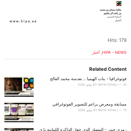
Hits: 179
C
HIPA - NEWS
,
أخبار
a
t
e
Related Content
g
o
فوتوغرافيا - بنات الهيمبا .. بعدسة محمد الفالح
r
20 يوليو، 2026
RAFIK KEHALI
BY
i
e
s
مسابقة ومعرض براعم للتصوير الفوتوغرافي
:
15 يوليو، 2026
RAFIK KEHALI
BY
رمزي حيدر - المصوّر الذي جعل الذاكرة اللبنانية ترُى