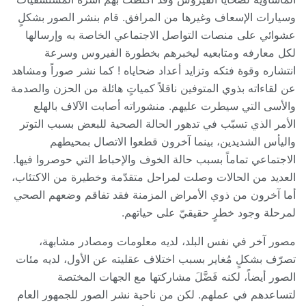
وسيارات الإسعاف وغيرها من المرافق. قام بنشر الصور بشكلٍ
عشوائي على منصات التواصل الاجتماعي الخاصة به وإرسالها
لكل معارفه ومتابعيه ليخبرهم بخطورة الفيروس وسرعة
انتشاره وقوة فتكه وتزايد أعداد ضحاياه ! كما نشر صوراً ومشاهد
عن لقاءاته بذوي المتوفين ناقلاً كمياتٍ هائلة من الحزن والصدمة
والأسى التي سيطرت عليهم. منشوراته أصابت الآلاف بالهلع
الأمر الذي تسبّب في تدهور الحالة الصحية للبعض بسبب التوتر
واليأس الشديدين، بينما آخرون قطعوا الاتصال بمحيطهم
الاجتماعي تماماً بسبب حالة الخوف والإحباط التي حوصروا فيها.
العديد من الحالات وصلت لمراحل متقدّمة وخطيرة من الاكتئاب،
أما آخرون من ذوي الأمراض المزمنة فقد تفاقم وضعهم الصحي
لمرحلة وجود خطرٍ حقيقيّ على حياتهم.
مصور آخر في نفس البلد، لديه معلومات ومصادر مشابهة،
تصرّف بشكلٍ مُغاير بسبب اختلاف عقليته عن الأول، لديه مئات
الصور أيضاً، لكنه فَضَّلَ مشاركتها مع الجهات المختصة
لتساعدهم في عملهم. لكن من ناحية نشر الصور للجمهور العام