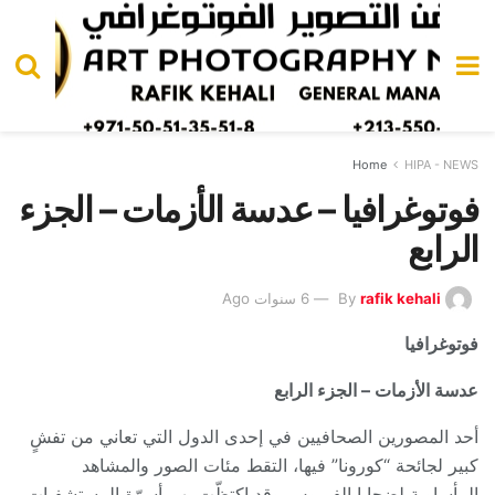
Home
HIPA - NEWS
فوتوغرافيا – عدسة الأزمات – الجزء
الرابع
rafik kehali
By
6 سنوات Ago
فوتوغرافيا
عدسة الأزمات – الجزء الرابع
أحد المصورين الصحافيين في إحدى الدول التي تعاني من تفشٍ
كبير لجائحة “كورونا” فيها، التقط مئات الصور والمشاهد
المأساوية لضحايا الفيروس وقد اكتظّت بهم أسرّة المستشفيات