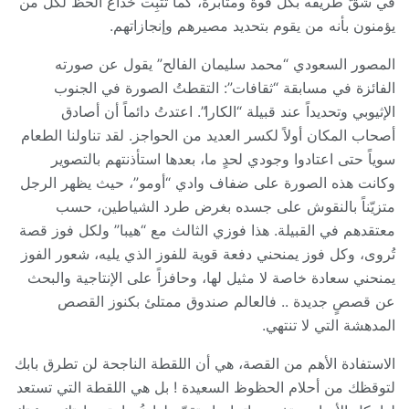
في شقّ طريقه بكل قوة ومثابرة، كما تُثبِت خداع الحظ لكل من
يؤمنون بأنه من يقوم بتحديد مصيرهم وإنجازاتهم.
المصور السعودي “محمد سليمان الفالح” يقول عن صورته
الفائزة في مسابقة “ثقافات”: التقطتُ الصورة في الجنوب
الإثيوبي وتحديداً عند قبيلة “الكارا”. اعتدتُ دائماً أن أصادق
أصحاب المكان أولاً لكسر العديد من الحواجز. لقد تناولنا الطعام
سوياً حتى اعتادوا وجودي لحدٍ ما، بعدها استأذنتهم بالتصوير
وكانت هذه الصورة على ضفاف وادي “أومو”، حيث يظهر الرجل
متزيّناً بالنقوش على جسده بغرض طرد الشياطين، حسب
معتقدهم في القبيلة. هذا فوزي الثالث مع “هيبا” ولكل فوز قصة
تُروى، وكل فوز يمنحني دفعة قوية للفوز الذي يليه، شعور الفوز
يمنحني سعادة خاصة لا مثيل لها، وحافزاً على الإنتاجية والبحث
عن قصصٍ جديدة .. فالعالم صندوق ممتلئ بكنوز القصص
المدهشة التي لا تنتهي.
الاستفادة الأهم من القصة، هي أن اللقطة الناجحة لن تطرق بابك
لتوقظك من أحلام الحظوظ السعيدة ! بل هي اللقطة التي تستعد