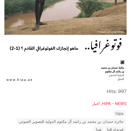
Hits: 997
C
HIPA - NEWS
,
أخبار
a
T
hipa
t
a
e
جائزة حمدان بن محمد بن راشد آل مكتوم الدولية للتصوير الضوئي
g
g
s
فوتوغرافيا
هيبا
o