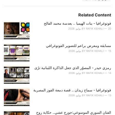
:
r
i
e
Related Content
s
:
فوتوغرافيا - بنات الهيمبا .. بعدسة محمد الفالح
20 يوليو، 2026
RAFIK KEHALI
BY
مسابقة ومعرض براعم للتصوير الفوتوغرافي
15 يوليو، 2026
RAFIK KEHALI
BY
رمزي حيدر - المصوّر الذي جعل الذاكرة اللبنانية ترُى
14 يوليو، 2026
RAFIK KEHALI
BY
فوتوغرافيا - سماح زيدان .. قصة دمعة الفوز المصرية
13 يوليو، 2026
RAFIK KEHALI
BY
الفنان السوري الموسوعي:جورج عشي.. حكاية روحٍ