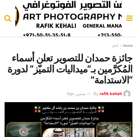
Home
أخبار
جائزة حمدان للتصوير تعلن أسماء
المُكرَّمين بـ”ميداليات التميّز” لدورة
“الاستدامة”
rafik kehali
By
سنتين Ago