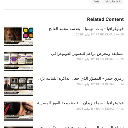
s
فوتوغرافيا
هيبا
o
:
r
i
e
Related Content
s
:
فوتوغرافيا - بنات الهيمبا .. بعدسة محمد الفالح
20 يوليو، 2026
RAFIK KEHALI
BY
مسابقة ومعرض براعم للتصوير الفوتوغرافي
15 يوليو، 2026
RAFIK KEHALI
BY
رمزي حيدر - المصوّر الذي جعل الذاكرة اللبنانية ترُى
14 يوليو، 2026
RAFIK KEHALI
BY
فوتوغرافيا - سماح زيدان .. قصة دمعة الفوز المصرية
13 يوليو، 2026
RAFIK KEHALI
BY
الفنان السوري الموسوعي:جورج عشي.. حكاية روحٍ