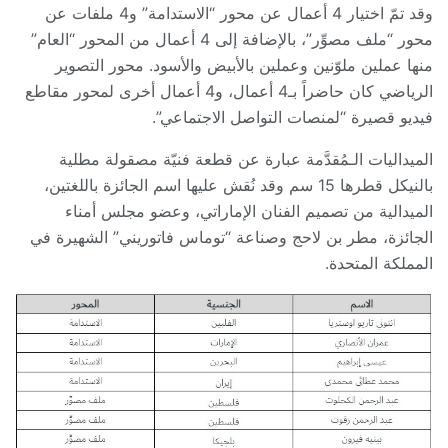
وقد تمّ اختيار 4 أعمال عن محور “الاستدامة” و4 ملفات عن
محور “ملف مصوِّر”، بالإضافة إلى 4 أعمال من المحور “العام”
منها عملين ملوّنين وعملين بالأبيض والأسود. محور التصوير
الرياضي كان حاضراً بـ4 أعمال، و4 أعمال أخرى لمحور مقاطع
فيديو قصيرة “لمنصات التواصل الاجتماعي”.
الميداليات الـمُقدَّمة عبارة عن قطعة فنيّة مصقولة مطلية
بالنيكل قطرها 15 سم وقد نُقش عليها اسم الجائزة باللغتين،
الميدالية من تصميم الفنان الإماراتي، وعضو مجلس أمناء
الجائزة، مطر بن لاحج وصناعة “توماس فاتوريني” الشهيرة في
المملكة المتحدة.