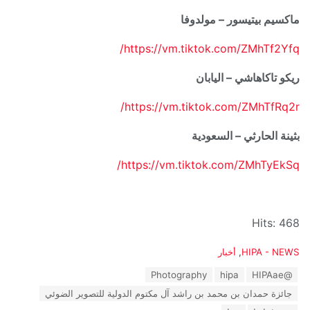
ماكسيم بيتيسور – مولدوفا
https://vm.tiktok.com/ZMhTf2Yfq/
ريكو تاكاهاشي – اليابان
https://vm.tiktok.com/ZMhTfRq2r/
بثينة الحارثي – السعودية
https://vm.tiktok.com/ZMhTyEkSq/
Hits: 468
C
HIPA - NEWS
,
أخبار
a
T
Photography
hipa
@HIPAae
t
a
e
جائزة حمدان بن محمد بن راشد آل مكتوم الدولية للتصوير الضوئي
g
g