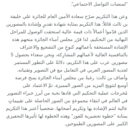
“لمنصات التواصل الاجتماعي”.
وعن هذا التكريم صرّح سعادة الأمين العام للجائزة علي خليفة
بن ثالث قائلاً: هذا التكريم بمثابة شهادة تقديرٍ وإشادة بالمصورين
الذين قدّموا أعمالاً ذات قيمة عالية استحقت الوصول للمراحل
النهائية من التحكيم، لذا قرّر مجلس أمناء الجائزة منحهم هذه
الإشادة المستحقة بأعمالهم كنوعٍ من التشجيع والاعتراف
بالتنافسية العالية لأعمالهم المشارِكة، ونحن سعداء بحصول 5
مصورين عرب على هذا التكريم، دلالةً على التطور المستمر
لجدية المصور العربي في التعامل مع فن التصوير وتقنياته.
وأضاف بن ثالث: رغبةً من مجلس أمناء الجائزة بمنح فرصة
أوسع لتتويج المزيد من الصور المميزة، تمَّ الاعتماد على
مُخرجات عملية التحكيم التي قادها نخبة من أبرز خبراء التصوير
في العالم في انتقاء مجموعةٍ من الصور الحاصلة على تقييماتٍ
عالية لتتم الإشادة بها وتكريم أصحابها، شخصياً أعتبر هذا التكريم
بمثابة “خطوة تحضيرية للفوز” وهذه الخطوة لها تأثيرها التحفيزي
الكبير على المصورين الطموحين.