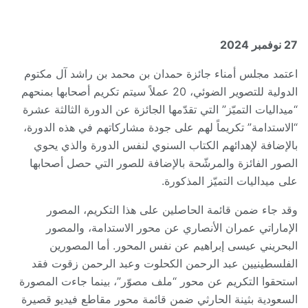
27 نوفمبر
2024
اعتمد مجلس أمناء جائزة حمدان بن محمد بن راشد آل مكتوم
الدولية للتصوير الضوئي، 20 عملاً سيتم تكريم أصحابها بمنحهم
“ميداليات التميّز” التي تقدّمها الجائزة عن الدورة الثالثة عشرة
“الاستدامة” تكريماً لهم على جودة مشاركاتهم في هذه الدورة،
بالإضافة لإهدائهم الكتاب السنوي لنفس الدورة والذي يحوي
الصور الفائزة والمرشّحة بالإضافة للصور التي حصل أصحابها
على ميداليات التميّز المذكورة.
وقد جاء ضمن قائمة الحاصلين على هذا التكريم، المصور
الإماراتي عمران الأنصاري عن محور الاستدامة، والمصور
البحريني عيسى إبراهيم عن نفس المحور. أما المصورين
الفلسطينيين عبد الرحمن الكحلوت وعبد الرحمن زقوت فقد
استحقوا التكريم عن محور “ملف مصوّر”، بينما جاءت المصورة
السعودية بثينة الحارثي ضمن قائمة محور مقاطع فيديو قصيرة