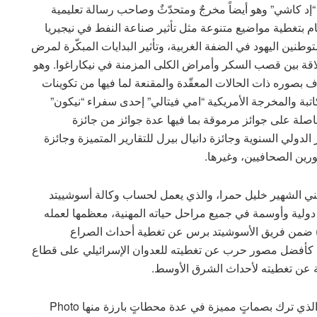
 “إد كاشي” وهو أيضاً مخرجٌ ومتحدّثٌ وصاحب رسالة تعليمية
م بتغطية مواضيع متنوعة مثل تأثير صناعة النفط في نيجيريا
وطنين اليهود في الضفة الغربية، وتأثير البدايات المبكّرة لمرض
لعلاقة بين قصب السكر وأمراض الكلى المزمنة في نيكاراغوا. وهو
VII Phot منذ عام 2010 وهو معروف بصوره ذات الحالات المعقّدة والمقنعة لما فيها من تكوينات
اتبة والمخرجة الأمريكية “امي فيتالي” إحدى سفراء “نيكون”
صلة على جوائز مرموقة بما فيها عدة جوائز من جائزة
Word Press P وجائزة المصور الدولي السنوية وجائزة دانيال بيرل للتقارير المتميزة وجائزة
رين الصحافيين، وغيرها.
 الشهير خليل حمرا، والذي يعمل لحساب وكالة أسوشييتد
م 2002، والحاصل على أكثر من 26 جائزة دولية وأوسمة في جميع مراحل حياته المهنية، معظمها لعمله
زر) ضمن فريق الأسوشيتد برس عن تغطية أحداث الصراع
برت كابا) الذهبية كأفضل مصور حرب عن تغطيته للعدوان الإسرائيلي على قطاع
ومن فرنسا المصور الصحافي “جان- فرانسوا ليروي” والذي ترك بصماتٍ مميزة في عدة محطاتٍ بارزة منها Photo