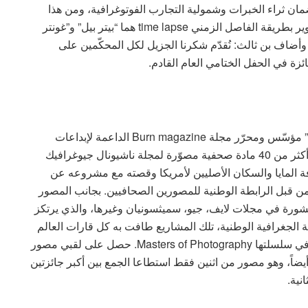
لضمان ثراء الخبرات وشمولية التجارب الفوتوغرافية، ومن هذا
المنطلق أتى اختيار محكّمَين خبيرَين مختصين في التصوير بطريقة الفاصل الزمني time lapse هما “بيتر بيل” و”غونتر
ت. وأضاف بن ثالث: نُقدّم شكرنا الجزيل لكل المحكّمين على
فائزة في الحفل الختامي العام القادم.
من الولايات المتحدة الأمريكية، هناك “ديفيد ألان هارفي” مؤسّس ومحرّر مجلة Burn magazine الداعمة لإبداعات
الشباب، والحائزة على العديد من الجوائز، والذي غطّى أكثر من 40 مادة صحفية مصوّرة لمجلة ناشيونال جيوغرافيك
قافة المايا والسكان الأصليين لأمريكا وقصته مع مشروعه عن
 قبل الرابطة الوطنية للمصورين الصحافيين. بجانب المصور
نشورة في مجلات لايف، جيو، سميثسونيان وغيرها، والذي يرتكز
الجغرافية الوطنية، تلك المشاريع طافت به كل قارات العالم
تقريباً، وقد نشرت الجمعية كتاباً عن أعماله عام 2011 في سلسلتها Masters of Photography. حصل على لقبي مصور
لتصوير الصحافي أيضاً، وهو مصور من اثنين فقط استطاعا الجمع بين أكبر جائزتين
نية.