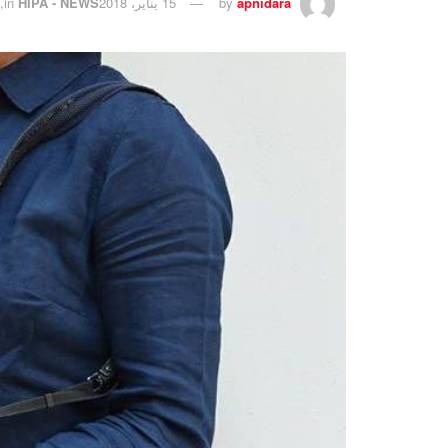
apnidara
by
15 يناير، 2018
HIPA - NEWS
in
,