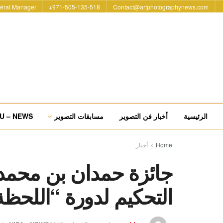
éral Manager
971-505-135-518+
Contact@artphotographynews.com
الرئيسية
أخبار فن التصوير
مسابقات التصوير
U – NEWS
Home
أخبار
جائزة حمدان بن محمد 
التحكيم لدورة “اللحظة