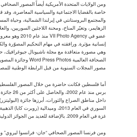
ومن الولايات المتحدة الأمريكية أيضاً المصور الصحافي
خاصة بالقضايا الاجتماعية والسياسية المعاصرة، وقد قا
والمجتمع البروستانتي في إيرلندا الشمالية، وحياة المست
الزهايمر، وتغيّر المناخ، ومحنة اللاجئين السوريين، وا
عضو في o Agency
إنسانية مؤثرة. ورافقته في مهام التحكيم المصوّرة والك
وهي مصورة متعاقدة مع مجلة ناشيونال جيوغرافيك، حا
الصحافة العالمية hotos
مصور المجلات السنوية من قبل الرابطة الوطنية للمصو
أما فلسطين فكانت حاضرة من خلال المصور الفلسطيني
برس منذ عا
داخل مناطق الصراع والثورات، أبرزها جائزة (البوليت
السوري في العام 2013، وميدالية (رو
غزة في العام 2009. بالإضافة للعديد من الجوائز الدولية عن تغطيته لأحداث الشرق الأوسط.