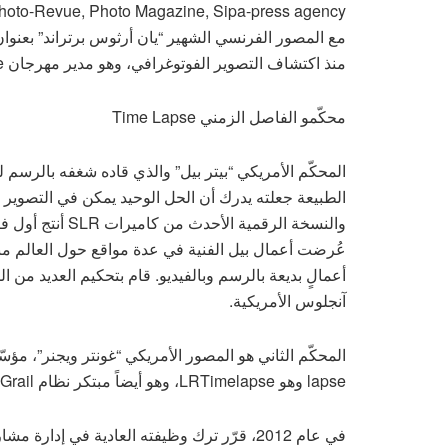
منذ اكتشاف التصوير الفوتوغرافي، وهو مدير مهرجان Visa Pour l’Image الشهير للتصوير الصحافي منذ عام 1989.
محكّمو الفاصل الزمني Time Lapse
المحكّم الأمريكي “بيتر بيل” والذي قاده شغفه بالرس
عُرضت أعمال بيل الفنية في عدة مواقع حول العالم منها
أعمالٍ بديعة بالرسم وبالفيديو. قام بتحكيم العديد م
آنجلوس الأمريكية.
lapse وهو LRTimelapse، وهو أيضاً مبتكر نظام Holy Grail للتصوير بطريقة الفاصل الزمني.
في عام 2012، قرّر ترك وظيفته العادية في إد