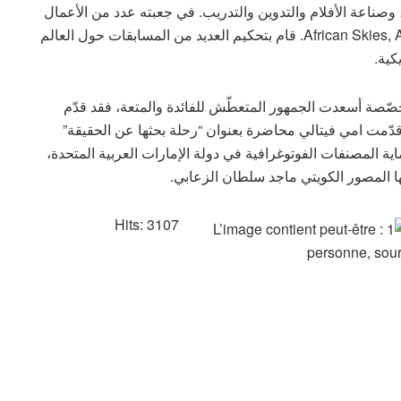
صناعة الأفلام والتدوين والتدريب. في جعبته عدد من الأعمال
منها African Skies, Altiplano Skies, African Skies, Northern Skies. قام بتحكيم العديد من المسابقات حول العالم
كية.
ّصة أسعدت الجمهور المتعطّش للفائدة والمتعة، فقد قدّم
ّمت امي فيتالي محاضرة بعنوان “رحلة بحثها عن الحقيقة”
ية المصنفات الفوتوغرافية في دولة الإمارات العربية المتحدة،
ها المصور الكويتي ماجد سلطان الزعابي.
Hits: 3107