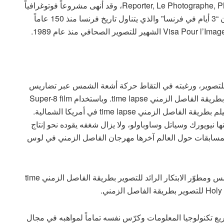
Reporter, Le Photographe, Photo-Revue, Photo Magazine, Sipa-press agency، وقد أنهى مشروعاً فوتوغرافياً
مع المصور الفرنسي الشهير “يان أرثوس برتراند” بعنوان “3 أيام في فرنسا” والذي يتناول تاريخ فرنسا منذ 150 عاماً
م للتصوير، ورغبته في التقاط حركة أشعة الشمس عبر تضاريس
الطبيعة جعلته يدرك أن الحل الوحيد يمكن في التصوير بطريقة الفاصل الزمني time lapse. وباستخدام Super-8 film
والنسخة الرقمية الأحدث من كاميرات SLR أنتج أول فيلم بطريقة الفاصل الزمني time lapse في أمريكا الشمالية.
 نيويورك وسياتل وساوباولو، ولا يزال شغفه يقوده نحو إنتاج
ن المسابقات حول العالم آخرها مهرجان الفاصل الزمني في لوس
المحكّم الثاني هو المصور الأمريكي “غونتر ويجنر”، مؤسّس ومطوّر الابتكار الرائد للتصوير بطريقة الفاصل الزمني time
ارة مشاريع تكنولوجيا المعلومات وكرّس نفسه تماماً لمواهبه في مجال