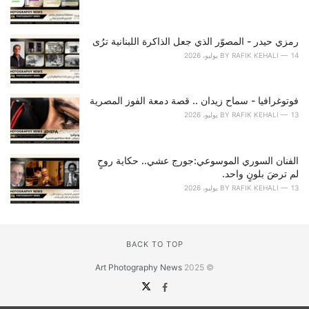
رمزي حيدر - المصوّر الذي جعل الذاكرة اللبنانية ترُى
14 يوليو، 2026
RAFIK KEHALI
BY
فوتوغرافيا - سماح زيدان .. قصة دمعة الفوز المصرية
13 يوليو، 2026
RAFIK KEHALI
BY
الفنان السوري الموسوعي:جورج عشي.. حكاية روحٍ
لم ترضَ بلونٍ واحد.
13 يوليو، 2026
RAFIK KEHALI
BY
BACK TO TOP
Art Photography News
© 2025