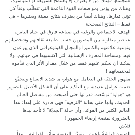
للمجتمع، فهناك من لا يعترف إلا بالنتائج السريعة أو المباشرة،
وهناك من يؤمن بمواصفات القوة الناعمة التي تتطلّب وقتاً كي
تؤتي ثمارها، وهناك أيضاً من يعترف بنتائج معينة ويعتبرها – هي
فقط – النتائج الصحيحة.
الهدف الاجتماعي والرغبة في صناعة فارق في حياة الناس،
عناصر متفاوتة بين المصورين حسب طبيعة ثقافتهم وشخصياتهم
ونوعية علاقتهم بالكاميرا والمجال الفوتوغرافي الذي يبرعون
فيه، ومساحة المعارف الإنسانية التي اكتسبوها في حياتهم، ولا
يمكننا أن نحكم عليهم فقط من خلال مقدار الأثر الذي قدَّموه
لمجتمعاتهم !
مفهوم الجديّة في التعامل مع هوايةٍ ما شديد الاتساع وتتجمَّع
ضمنه عوامل عديدة، مع التأكيد على أن الشكل الأصيل للتصوير
هو “هواية” توسّعت قدراتها حتى أصبحت من مفاصل العالم
الحديث، وأنها حتى بحالة “الترفيه” فهي قادرة على إهداء هذا
العالم الكثير من الفوائد، وأن حالة “الجديّة” لا تأخذ بيدها
بالضرورة لمنصة إرضاء الجمهور !
فلاش
الصورة فراشةٌ ناعمة .. تتميَّز بالنعومة وبأثر الفراشة .. معاً