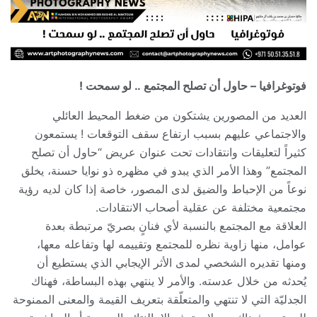
فوتوغرافيا – حاول أن تصلح المجتمع .. لو سمحت !
العديد من المصورين يشتكون من ضغط المحيط العائلي
والاجتماعي عليهم بسبب ارتفاع سقف التوقعات ! يستمعون
كثيراً لتعليقات وانتقادات تحت عنوان عريض “حاول أن تصلح
المجتمع” وهذا الأمر الذي يبدو في مظهره ذو نوايا حسنة، يخلق
نوعاً من الإحباط والضيق لدى المصور، خاصة إذا كان لديه رؤية
مجتمعية مختلفة عن عقلية أصحاب الانتقادات.
العلاقة مع المجتمع بالنسبة لأي فنانٍ بصريّ مرتبطة بعدة
عوامل، منها زاوية نظره للمجتمع وتقييمه لها وتفاعله معها،
ومنها تقديره الشخصي لمدى الأثر الإيجابي الذي يستطيع أن
يُحدثه من خلال عدسته. والأمر لا ينتهي بهذه البساطة، فهناك
الجدليّة التي لا تنتهي والمتعلّقة بتعريف القيمة والمعنى الممنوحة