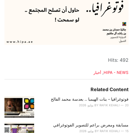
Hits: 492
C
HIPA - NEWS
,
أخبار
a
t
e
Related Content
g
o
فوتوغرافيا - بنات الهيمبا .. بعدسة محمد الفالح
r
20 يوليو، 2026
RAFIK KEHALI
BY
i
e
s
مسابقة ومعرض براعم للتصوير الفوتوغرافي
:
15 يوليو، 2026
RAFIK KEHALI
BY