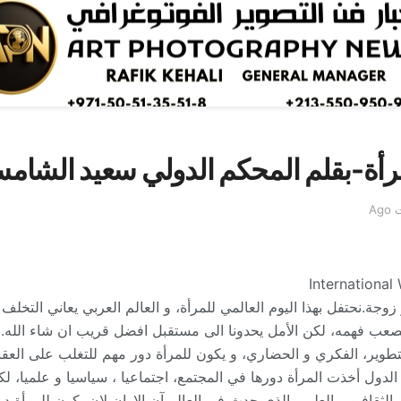
لمرأة-بقلم المحكم الدولي سعيد الشا
Internationa
ة و زوجة.نحتفل بهذا اليوم العالمي للمرأة، و العالم العربي يعاني التخلف
يصعب فهمه، لكن الأمل يحدونا الى مستقبل افضل قريب ان شاء الله.اس
تطوير، الفكري و الحضاري، و يكون للمرأة دور مهم للتغلب على العقب
لدول أخذت المرأة دورها في المجتمع، اجتماعيا ، سياسيا و علميا، لك
 الثقافي و العلمي الذي حدث في العالم.آن الاوان لان يكون للمرأة د