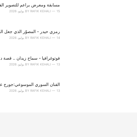
s
مسابقة ومعرض براعم للتصوير الف
:
15 يوليو، 2026
RAFIK KEHALI
BY
رمزي حيدر - المصوّر الذي جعل الذاك
14 يوليو، 2026
RAFIK KEHALI
BY
فوتوغرافيا - سماح زيدان .. قصة د
13 يوليو، 2026
RAFIK KEHALI
BY
الفنان السوري الموسوعي:جورج عشي
13 يوليو، 2026
RAFIK KEHALI
BY