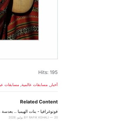
Hits: 195
C
أخبار
,
مسابقات عالمية
,
مسابقات عرب
a
t
e
Related Content
g
o
فوتوغرافيا - بنات الهيمبا .. بعدسة 
r
20 يوليو، 2026
RAFIK KEHALI
BY
i
e