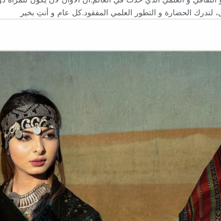
جل، لندرك الحضارة و التطور العلمي المفقود.كل عام و أنتِ بخير