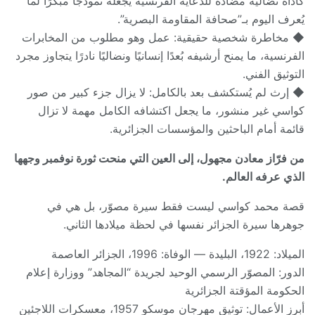
كأداة نضالية مضادة للدعاية الفرنسية يجعله نموذجًا مبكرًا لما
يُعرف اليوم بـ”صحافة المقاومة البصرية”.
◆ مخاطرة شخصية حقيقية: عمل وهو مطلوب من المخابرات
الفرنسية، ما يمنح أرشيفه بُعدًا إنسانيًا ونضاليًا نادرًا يتجاوز مجرد
التوثيق الفني.
◆ إرث لم يُستكشف بعد بالكامل: لا يزال جزء كبير من صور
كواسي غير منشور، ما يجعل اكتشافه الكامل مهمة لا تزال
قائمة أمام الباحثين والمؤسسات الجزائرية.
من فرّاز معادن مجهول، إلى العين التي منحت ثورة نوفمبر وجهها
الذي عرفه العالم.
قصة محمد كواسي ليست فقط سيرة مصوّر، بل هي في
جوهرها سيرة الجزائر نفسها في لحظة ميلادها الثاني.
الميلاد: 1922، البليدة — الوفاة: 1996، الجزائر العاصمة
الدور: المصوّر الرسمي الوحيد لجريدة “المجاهد” ووزارة إعلام
الحكومة المؤقتة الجزائرية
أبرز الأعمال: توثيق مهرجان موسكو 1957، معسكرات اللاجئين