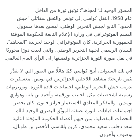
المصوّر الوحيد لـ”المجاهد”: توثيق ثورة من الداخل
عام 1958، انتقل كواسي إلى تونس والتحق بمقاتلي “جيش
الحدود” التابع لجيش التحرير الوطني، ليصبح بعدها مسؤول
القسم الفوتوغرافي في وزارة الإعلام التابعة للحكومة المؤقتة
للجمهورية الجزائرية. كان الفوتوغرافي الوحيد لجريدة “المجاهد”،
اللسان الرسمي لجبهة التحرير الوطني، والتي لعبت دورًا محوريًا
في نقل صورة الثورة الجزائرية وقضيتها إلى الرأي العام العالمي.
في تلك السنوات، أنتج كواسي كمًا هائلًا من الصور التي لا تقدَّر
بثمن تاريخيًا: مشاهد اللاجئين الجزائريين في تونس، معسكرات
تدريب جيش التحرير الوطني، اجتماعات قادة الثورة، وبورتريهات
رسمية لشخصيات مثل الحبيب بورقيبة، وأحمد بن بلة، وهواري
بومدين، والمفكر المعادي للاستعمار فرانز فانون. كان يحضر
اجتماعات قيادات الثورة بصفته الموثّق البصري الوحيد لتلك
اللحظات المفصلية، بمن فيهم أعضاء الحكومة المؤقتة الثانية:
سعد دحلب، سعيد محمدي، كريم بلقاسم، الأخضر بن طوبال،
بوصوف وآخرون.