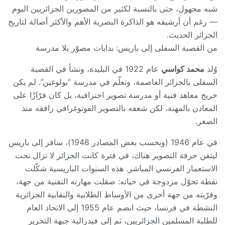
شبه مجهول، حتى بالنسبة لكثير من المصورين الجزائريين اليوم
— رغم أن أرشيفه هو الذاكرة البصرية الأهم والأكثر أصالة لتاريخ
الجزائر الحديث.
من القصبة السفلى إلى باريس: بدايات مصوّر بلا مدرسة
وُلد
محمد كواسي
عام 1922 في البليدة، ونشأ في القصبة
السفلى بالجزائر العاصمة، وتعلّم في مدرسة “بولوغين”. لم يكن
خريج معاهد فنية أو مدرسة تصوير احترافية، بل كان فرّازًا على
المعادن بالمهنة، لكن شغفه بالتصوير الفوتوغرافي رافقه منذ
الصغر.
في عام 1946 (وبحسب بعض المصادر 1948)، سافر إلى باريس
ليتقن حرفة التصوير هناك، في فترة كانت الجزائر لا تزال تحت
الاستعمار الفرنسي المباشر. هذه السنوات الباريسية شكّلت
نقطة تحوّل مزدوجة في حياته: صقلت مهارته التقنية من جهة،
وقرّبته من جهة أخرى من الأوساط الطلابية والنقابية الجزائرية
النشطة في فرنسا، حيث انضم عام 1955 إلى الاتحاد العام
للطلبة المسلمين الجزائريين، ثم إلى فيدرالية جبهة التحرير