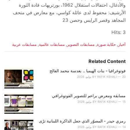
والأدغال، احتفالات استقلال 1962، بورتريهات قادة الثورة
الأرشيف: محفوظ لدى عائلة كواسي، مع معارض في متحف
المجاهد وقصر الرايس وحصن 23
Hits: 3
C
أخبار
,
حكاية صورة
,
مسابقات التصوير
,
مسابقات عالمية
,
مسابقات عربية
a
t
e
Related Content
g
o
فوتوغرافيا - بنات الهيمبا .. بعدسة محمد الفالح
r
20 يوليو، 2026
RAFIK KEHALI
BY
i
e
s
مسابقة ومعرض براعم للتصوير الفوتوغرافي
:
15 يوليو، 2026
RAFIK KEHALI
BY
رمزي حيدر - المصوّر الذي جعل الذاكرة اللبنانية ترُى
14 يوليو، 2026
RAFIK KEHALI
BY