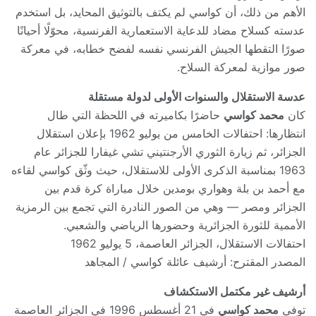
الأهم من ذلك، أن كواسي لم يكتف بالتوثيق المحايد، بل استخدم
عدسته كسلاح مضاد للدعاية الاستعمارية الفرنسية، محوّلًا أحيانًا
صورًا التقطها الجيش الفرنسي نفسه لفضح خطابه، في معركة
صور موازية لمعركة السلاح.
عدسة الاستقلال والسنوات الأولى لدولة مستقلة
كان
محمد كواسي
حاضرًا بكاميرته في اللحظة التي طال
انتظارها: احتفالات الخامس من يوليو 1962 بإعلان استقلال
الجزائر، ثم زيارة الثوري الأرجنتيني تشي غيفارا للجزائر عام
1963 بمناسبة الذكرى الأولى للاستقلال، حيث وثّق كواسي لقاءه
مع أحمد بن بلة وهواري بومدين خلال مباراة كرة قدم بين
الجزائر ومصر — وهي من الصور النادرة التي تجمع بين الرمزية
الأممية للثورة الجزائرية وحضورها الرياضي والشعبي.
احتفالات الاستقلال، الجزائر العاصمة، 5 يوليو 1962
المصدر المقترح: أرشيف عائلة كواسي / المجاهد
أرشيف غير مكتمل الاستكشاف
توفي
محمد كواسي
في 21 أغسطس 1996 في الجزائر العاصمة