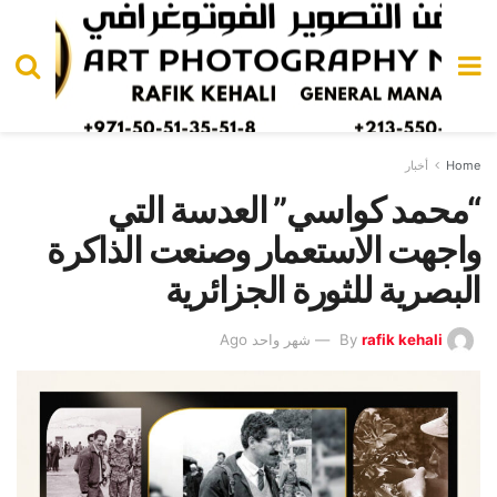
Home
أخبار
“محمد كواسي” العدسة التي
واجهت الاستعمار وصنعت الذاكرة
البصرية للثورة الجزائرية
rafik kehali
By
شهر واحد Ago