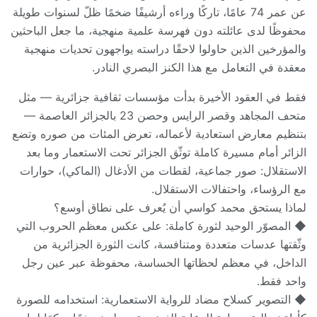
عن عمر 74 عامًا، تاركًا وراءه أرشيفًا ضخمًا ظلّ لسنوات طويلة
محفوظًا لدى عائلته دون فهرسة علمية منهجية، ما جعل الباحثين
والمؤرخين الذين حاولوا لاحقًا دراسته يواجهون تحديات منهجية
معقدة في التعامل مع هذا الكنز البصري النادر.
فقط في العقود الأخيرة بدأت مؤسسات ثقافية جزائرية — مثل
متحف المجاهد وقصر الرايس وحصن 23 بالجزائر العاصمة —
بتنظيم معارض استعادية لأعماله، تعرض المئات من صوره وتضع
الزائر أمام مسيرة كاملة توثّق الجزائر تحت الاستعمار وما بعد
الاستقلال: صور جماعية، لقطات من الأدغال (الماكي)، حوارات
مع الرؤساء، واحتفالات الاستقلال.
لماذا يستحق محمد كواسي أن يُعرف على نطاق أوسع؟
◆ المصوّر الوحيد لثورة كاملة: على عكس معظم الحروب التي
وثّقتها عدسات متعددة ومتنافسة، كانت الثورة الجزائرية من
الداخل، في معظم لحظاتها الحساسة، محفوظة عبر عين رجل
واحد فقط.
◆ التصوير كسلاح مضاد للرواية الاستعمارية: استخدامه للصورة