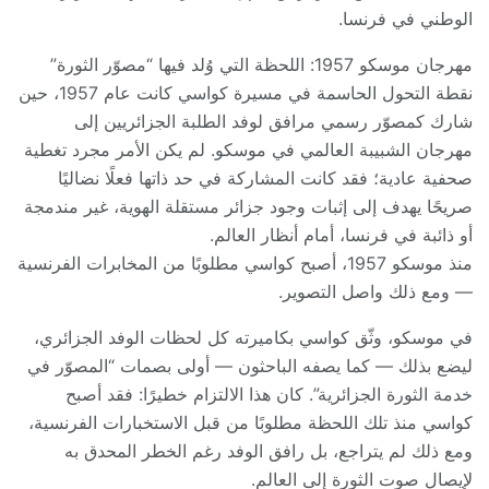
الوطني في فرنسا.
مهرجان موسكو 1957: اللحظة التي وُلد فيها “مصوّر الثورة”
نقطة التحول الحاسمة في مسيرة كواسي كانت عام 1957، حين
شارك كمصوّر رسمي مرافق لوفد الطلبة الجزائريين إلى
مهرجان الشبيبة العالمي في موسكو. لم يكن الأمر مجرد تغطية
صحفية عادية؛ فقد كانت المشاركة في حد ذاتها فعلًا نضاليًا
صريحًا يهدف إلى إثبات وجود جزائر مستقلة الهوية، غير مندمجة
أو ذائبة في فرنسا، أمام أنظار العالم.
منذ موسكو 1957، أصبح كواسي مطلوبًا من المخابرات الفرنسية
— ومع ذلك واصل التصوير.
في موسكو، وثّق كواسي بكاميرته كل لحظات الوفد الجزائري،
ليضع بذلك — كما يصفه الباحثون — أولى بصمات “المصوّر في
خدمة الثورة الجزائرية”. كان هذا الالتزام خطيرًا: فقد أصبح
كواسي منذ تلك اللحظة مطلوبًا من قبل الاستخبارات الفرنسية،
ومع ذلك لم يتراجع، بل رافق الوفد رغم الخطر المحدق به
لإيصال صوت الثورة إلى العالم.