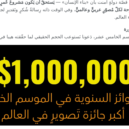
ا قصّة دولةٍ آمنت بأن «بناء الإنسان» —
يَستحقّ أن يَكون مَشروعَ عُمرٍ 
حة لكلّ مُصوّرٍ عربيٍّ وعالميٍّ
، وفي الوقت ذاته رِسالةُ شُكرٍ وتَقديرٍ لجائزةٍ
 العالم.
ورة
وسم الخامس عشر، دَعونا نَستوعب الحجم الحقيقي لما حقّقته هيبا 