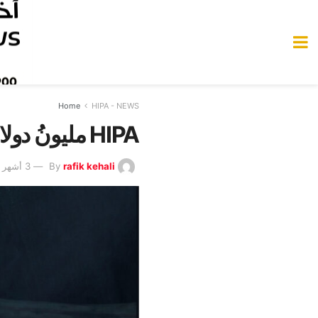
Home
HIPA - NEWS
HIPA مليونُ دولار… وقلبٌ اسمه «الأسرة»
rafik kehali
By
3 أشهر Ago