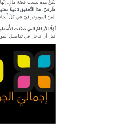
لكنَّ هذه ليست قصّة مالٍ. إنّه
ظَرفيّ. هذا التَّحقيق دَعوةٌ مفتو
الفنّ الفوتوغرافيّ في كلّ أَنحاء
أوّلًا الأرقامُ التي صَنَعَت الأُسط
قبل أن نَدخل في تَفاصيل الم