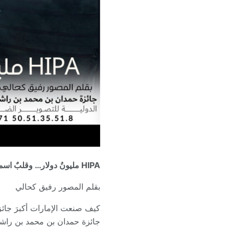
HIPA مليونُ دولار… وقلبٌ اسمه «الأسرة»
بقلم المصور رفيق كحالي
كيف صنعت الإمارات أكبرَ جائز
جائزة حمدان بن محمد بن راشد 