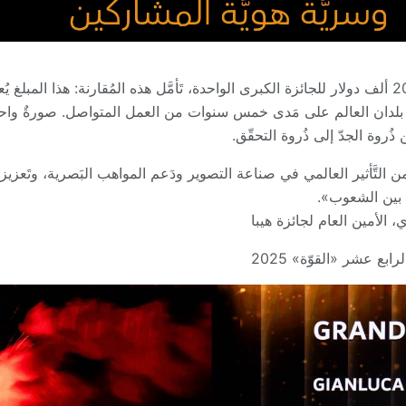
لِكَي تَستوعب ما يَعنيه رقم 200 ألف دولار للجائزة الكبرى الواحدة، تَأمَّل هذه المُقارنة: هذا ا
من بلدان العالم على مَدى خمس سنوات من العمل المتواصل. صورةٌ واحد
ذُروة الجدّ إلى ذُروة التحقّق.
من التَّأثير العالمي في صناعة التصوير ودَعم المواهب البَصرية، وتَعزيز
 بين الشعوب».
الأمين العام لجائزة هيبا
بع عشر «القوّة» 2025