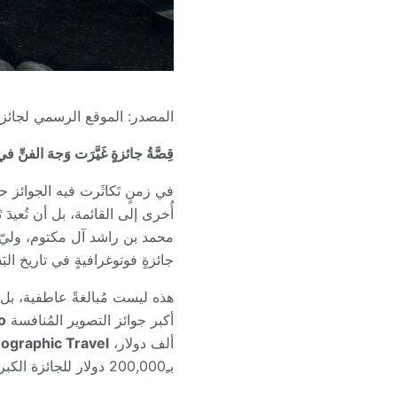
المصدر: الموقع الرسمي لجائزة هيبا
قِصَّةُ جائزةٍ غَيَّرَت وَجهَ الفنِّ
في زمنٍ تَكاثَرت فيه الجوائز حت
محمد بن راشد آل مكتوم، وليّ ع
جائزةٍ فوتوغرافيةٍ في تاريخ البَش
هذه ليست مُبالغةً عاطفية، بل حق
أكبر جوائز التصوير المُنافسة
o
ألف دولار،
eographic Travel
بـِ200,000 دولار للجائزة الكبرى وحدها، ومليون دولار إجماليّ سنويّ.