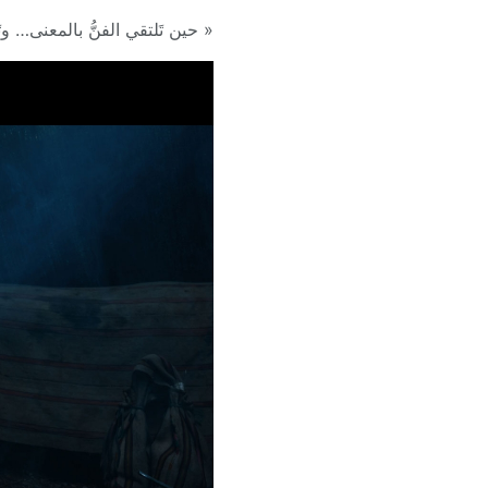
« حين تَلتقي الفنُّ بالمعنى… وتَ