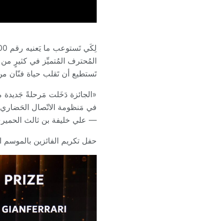
المُحترف المُتميِّز في كثيرٍ 
تَستطيع أن تَقلب حياة فنّان من 
«الجائزة دَخَلت مَرحلةً جَديدة 
في مَنظومة الاتّصال الحَضاري
— علي خليفة بن ثالث الحميري، 
حفل تكريم الفائزين بالموسم الرا