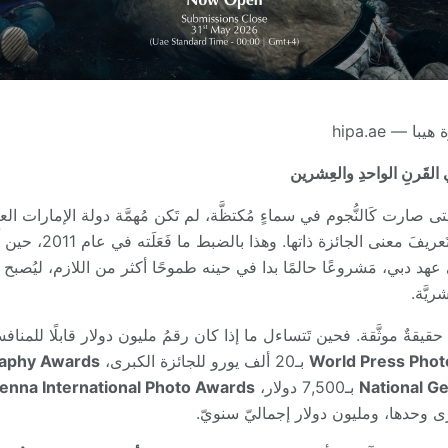
 — hipa.ae
 في القَرنِ الواحدِ والعِشرين
ى صارت كَالنُّجوم في سماءٍ مُكتظَّة، لم تَكن مُهمَّة دولة الإمارات ال
أُخرى إلى القائمة، بل أن
هد دبي، مَشروعًا حالمًا بدا في حينه طموحًا أكثر من اللازم، ليُصبح 
ريَّة.
يقةٌ موثَّقة. فحين تَتساءل ما إذا كان رقمُ مليون دولار قابلًا للمنافس
World Press Phot
بـ20 ألف يورو للجائزة الكبرى،
raphy Awards
National G
بـ7,500 دولار،
ienna International Photo Awards