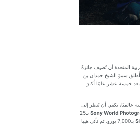
عربية المتحدة أن تُضيف جائزةً
 تُعيدَ تَعريفَ معنى الجائزة ذاتها. وهذا بالضبط ما فَعَلَته في عام 2011، حين أَطلق سموّ الشيخ حمدان بن
بعد خمسة عشر عامًا أَكبرَ
ة عالميًا، يَكفي أن تَنظر إلى
Sony World Photog
بـ25
S
بـ7,000 يورو. ثم تَأتي هيبا