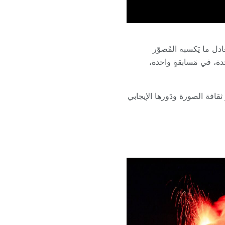
لمبلغ يُعادل ما يَكسبه المُصوّر
ة، في مَسابقةٍ واحدة،
 ثقافة الصورة ودَورها الإيجابي