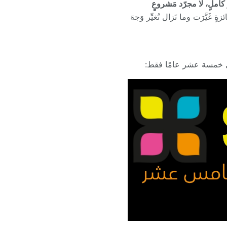
كاملٍ، لا مجرّد مَشروعٍ
 غَيَّرَت وما تَزال تُغيِّر وَجهَ
في خمسة عشر عامًا فقط: