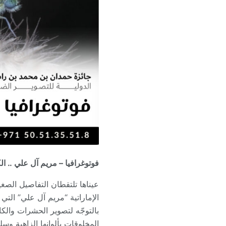
فوتوغرافيا – مريم آل علي .. ا
عيناها تلتقطان التفاصيل الصغير
الإماراتية “مريم آل علي” الت
بالتوجّه لتصوير الحشرات والكا
المخلوقات بألوانها الزاهية وسل