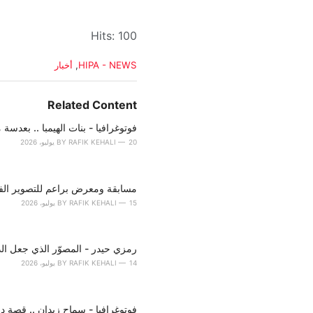
Hits: 100
C
HIPA - NEWS
,
أخبار
a
t
e
Related Content
g
o
فوتوغرافيا - بنات الهيمبا .. بعدسة 
r
20 يوليو، 2026
RAFIK KEHALI
BY
i
e
s
مسابقة ومعرض براعم للتصوير الف
:
15 يوليو، 2026
RAFIK KEHALI
BY
رمزي حيدر - المصوّر الذي جعل الذاك
14 يوليو، 2026
RAFIK KEHALI
BY
فوتوغرافيا - سماح زيدان .. قصة د