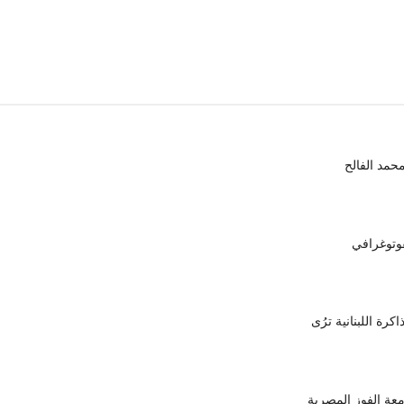
محمد الفالح
وتوغرافي
رة اللبنانية ترُى
معة الفوز المصرية