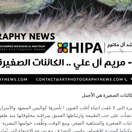
لكائنات الصغيرة هي الأجمل
ة التي لا تلفت انتباه أغلب العيون ! تأسرها كواليس المشهد والأسرار ا
ي نشأت على حب الطبيعة وارتباطها العميق بمراقبة مخلوقاتها منذ طف
ئنات الصغيرة والمتناهية الصِغر، ومع الوقت وظَّفت حواسها البصرية ف
وكياتها المثيرة للاهتمام، وحُسن التصرّف مع سرعة الاختفاء التي تُميّز 