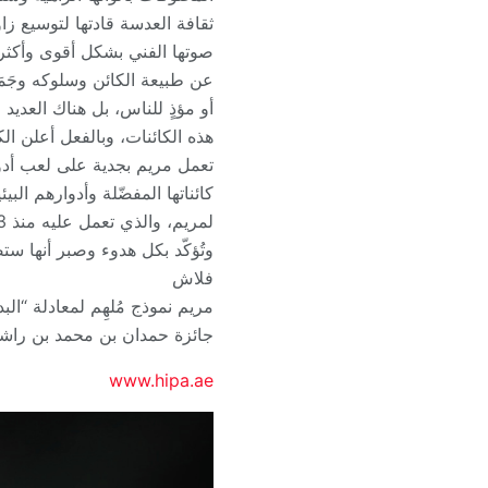
ثقافة العدسة قادتها لتوسيع زاو
صوتها الفني بشكل أقوى وأكثر 
عن طبيعة الكائن وسلوكه وجَمَا
أو مؤذٍ للناس، بل هناك العديد
هذه الكائنات، وبالفعل أعلن الك
تعمل مريم بجدية على لعب أدوا
كائناتها المفضّلة وأدوارهم الب
وتُؤكّد بكل هدوء وصبر أنها ستص
فلاش
مريم نموذج مُلهِم لمعادلة “الب
جائزة حمدان بن محمد بن راشد
www.hipa.ae