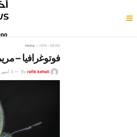
Home
HIPA - NEWS
فوتوغرافيا – مري
rafik kehali
By
3 أشهر Ago