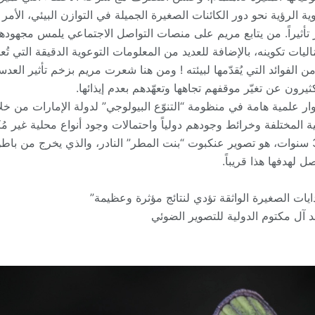
ية الرؤية نحو دور الكائنات الصغيرة الجميلة في التوازن البيئي، الأمر ا
تأثيراً. من يتابع مريم على منصات التواصل الاجتماعي يلمس مجهودها 
ليات تكوينه، بالإضافة للعديد من المعلومات التوعوية الدقيقة التي تُع
 من الفوائد التي يُقدّمها لبيئته ! ومن هنا شعرت مريم بزخم تأثير ا
ثيرون عن تغيّر موقفهم تجاهها وتعهّدهم بعدم إيذائها.
ر علمية هامة في منظومة “التنوّع البيولوجي” لدولة الإمارات من خل
يئية المختلفة وخرائط وجودهم دولياً واحتمالات وجود أنواع محلية غير 
لمريم، والذي تعمل عليه منذ 3 سنوات، هو تصوير عنكبوت “بنت المطر” النادر، والذي يخر
ل لهدفها هذا قريباً.
دايات الصغيرة الواثقة تؤدي لنتائج مؤثرة وعظيمة”
 آل مكتوم الدولية للتصوير الضوئي