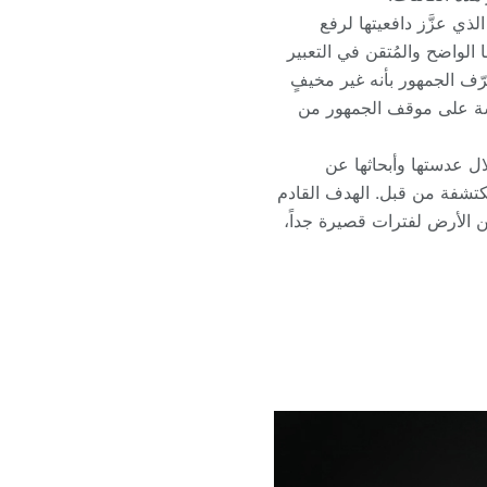
لذي عزَّز دافعيتها لرفع
الواضح والمُتقن في التعبير
رّف الجمهور بأنه غير مخيفٍ
لعدسة على موقف الجمهور من
ال عدستها وأبحاثها عن
مُكتشفة من قبل. الهدف القادم
ج من باطن الأرض لفترات قصيرة جداً،