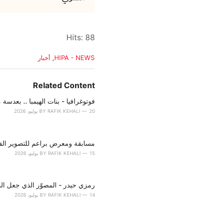
Hits: 88
C
HIPA - NEWS
,
أخبار
a
t
e
Related Content
g
o
فوتوغرافيا - بنات الهيمبا .. بعدسة 
r
20 يوليو، 2026
RAFIK KEHALI
BY
i
e
s
مسابقة ومعرض براعم للتصوير الف
:
15 يوليو، 2026
RAFIK KEHALI
BY
رمزي حيدر - المصوّر الذي جعل الذاك
14 يوليو، 2026
RAFIK KEHALI
BY