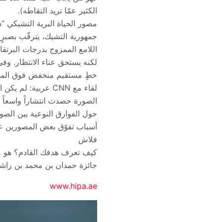
الكثير عمّا تريد التقاطه).
مصور الحياة البرية التشيكي “
جمهورية التشيك، يترقّب بصبرٍ 
اللامع الممزوج بدرجات البرتقا
لكنه يستحق عناء الانتظار. و
لقاء مع CNN عربية: لم يكن الأمر مجرد حظ ! بل نتيجة صبرٍ وشغف !
الصورة حصدت انتشاراً واسعاً ب
حول الفوارق النوعية بين الصور
أسباب تفوّق بعض المصورين عل
فلاش
كيف تعرف هدفك القادم؟ هو مو
جائزة حمدان بن محمد بن راشد
www.hipa.ae