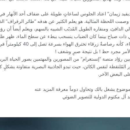
ديفيد زيمان” اعتاد الجلوس لساعاتٍ طويلة على ضفاف أحد الأنهار في
وصمت اللحظة المثالية. هو يعلم الكثير عن هدفه “طائر الرفراف” الذي
لي الدافئ، ومنقاره الطويل المُدبّب الشبيه بالسهم، ويعلم أيضاً أن
في ذات صباح بينما كان الضباب ينسحب ببطء عن سطح الماء، ظهر طائر
خطٍ مستقيم منخفض فوق الماء، كأنه رص
ين روّاد منصة “إنستغرام” من المصورين والمهتمين بصور الحياة البري
 المُلتقطة لنفس الكائن، حيث تبدو الجاذبية البصرية متفاوتة بشكلٍ كب
ى البعض الآخر.
ضوع يشغل بالك وتحاول دوماً معرفة المزيد عنه
 آل مكتوم الدولية للتصوير الضوئي