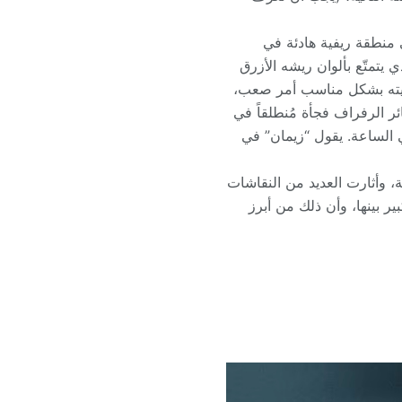
 منطقة ريفية هادئة في
 يتمتّع بألوان ريشه الأزرق
 رؤيته بشكل مناسب أمر صعب،
 الرفراف فجأة مُنطلقاً في
اصةٌ زرقاء تخترق الهواء بسرعة تصل إلى 40 كيلومتراً في الساعة. يقول “زيمان” في
ة، وأثارت العديد من النقاشات
ير بينها، وأن ذلك من أبرز