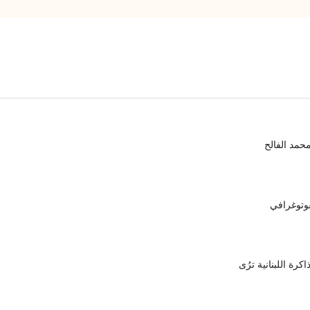
محمد الفالح
وتوغرافي
رة اللبنانية ترُى