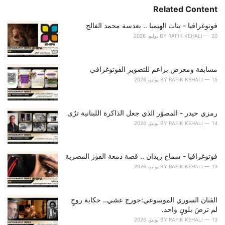
e
Related Content
g
o
فوتوغرافيا - بنات الهيمبا .. بعدسة محمد الفالح
r
20 يوليو، 2026
RAFIK KEHALI
BY
i
e
s
مسابقة ومعرض براعم للتصوير الفوتوغرافي
:
15 يوليو، 2026
RAFIK KEHALI
BY
رمزي حيدر - المصوّر الذي جعل الذاكرة اللبنانية ترُى
14 يوليو، 2026
RAFIK KEHALI
BY
فوتوغرافيا - سماح زيدان .. قصة دمعة الفوز المصرية
13 يوليو، 2026
RAFIK KEHALI
BY
الفنان السوري الموسوعي:جورج عشي.. حكاية روحٍ
لم ترضَ بلونٍ واحد.
13 يوليو، 2026
RAFIK KEHALI
BY