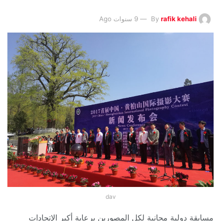
rafik kehali
By
9 سنوات Ago
dav
مسابقة دولية مجانية لكل المصورين برعاية أكبر الإتحادات