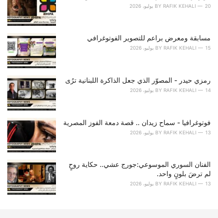
r
20 يوليو، 2026
RAFIK KEHALI
BY
i
e
s
مسابقة ومعرض براعم للتصوير الفوتوغرافي
:
15 يوليو، 2026
RAFIK KEHALI
BY
رمزي حيدر - المصوّر الذي جعل الذاكرة اللبنانية ترُى
14 يوليو، 2026
RAFIK KEHALI
BY
فوتوغرافيا - سماح زيدان .. قصة دمعة الفوز المصرية
13 يوليو، 2026
RAFIK KEHALI
BY
الفنان السوري الموسوعي:جورج عشي.. حكاية روحٍ
لم ترضَ بلونٍ واحد.
13 يوليو، 2026
RAFIK KEHALI
BY