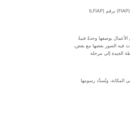
ويُعدّ النادي من المؤسسات الفوتوغرافية المعتمدة دولياً، إذ يحمل اعتماد الاتحاد الدولي لفن التصوير (FIAP) برقم (ILFIAP
الأعمال بوصفها وحدةً فنيةً
دّث فيه الصور بعضها مع بعض،
طة الجيدة إلى مرحلة
المكانة، وتُسدَّد رسومها