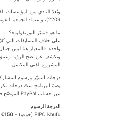
2209)، واعتماد الجمعية الفوتوغرافية الأمريكية (PSA) برقم (PSA 993668).
ما هو «تميّز البورتفوليو»؟
على خلاف المسابقات التي تُقيّ
واحدة. فالمعيار هنا ليس جمال
وتكشف عن نضج الرؤية وعمق الأ
المشروع الفني المكتمل.
درجات التميّز ورسوم المشارك
يضمّ البرنامج ستّ درجات تكريم
عبر حساب PayPal الموضّح في ملف القوانين:
الدرجة
الرسوم
PIPC Khufu (خوفو) –
150€