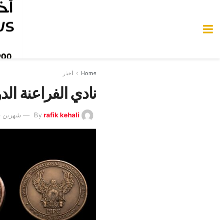
Home
أخبار
نادي الفراعنة ال
rafik kehali
By
شهرين Ago