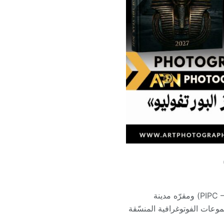
أعلن نادي الفراعنة الدولي للتصوير الفوتوغرافي (PIPC – Pharaohs International Photographic Club) ومقرّه مدينة
موعات الفوتوغرافية المنسّقة