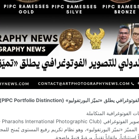
طلق «تميّز البورتفوليو» (PIPC Portfolio Distinction)
 الفوتوغرافية المتكاملة
لمميّز «تميّز البورتفوليو»، وهو نظام تكريم رفيع المستوى يُمنح للمج
ستثنائياً، وإتقاناً تقنياً، ورؤيةً فنيةً واضحة.