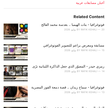
C
أخبار
,
مسابقات عربية
a
t
e
Related Content
g
o
فوتوغرافيا - بنات الهيمبا .. بعدسة محمد الفالح
r
20 يوليو، 2026
RAFIK KEHALI
BY
i
e
s
مسابقة ومعرض براعم للتصوير الفوتوغرافي
:
15 يوليو، 2026
RAFIK KEHALI
BY
رمزي حيدر - المصوّر الذي جعل الذاكرة اللبنانية ترُى
14 يوليو، 2026
RAFIK KEHALI
BY
فوتوغرافيا - سماح زيدان .. قصة دمعة الفوز المصرية
13 يوليو، 2026
RAFIK KEHALI
BY
الفنان السوري الموسوعي:جورج عشي.. حكاية روحٍ