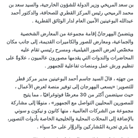
بن سعد المريخي وزير الدولة للشؤون الخارجية، والسيد سعد بن
محمد الرميحي رئيس المركز القطري للصحافة، والدكتور أحمد
عبدالله البوعينين الأمين العام لدار الوثائق القطرية .
ويتضمنُ المِهرجانُ إقامة مجموعة من المعارض الشخصية
والجماعية، ومعارض للصور والكاميرات القديمة، إلى جانب مكان
مخصّص لعرض الصور الفيلمية، ومسرح رئيسي تقام عليه
المحاضرات والندوات التي يقدمها مصورون عالميون ، علاوةً على
تنظيم ورش عمل ومنصات تفاعلية للجمهور .
من جهتِه ، قالَ السيد جاسم أحمد البوعينين مدير مركز قطر
للتصوير: «يسعى المِهرجان إلى توفير منصة لعرض الأعمال ،
حيث سيتضمن أكثر من 30 معرضًا فوتوغرافيًا ، مما يتيح
للمصورين المحليين التواصل مع الجمهور» ، منوهًا إلى مشاركة
مجموعة من الشركات العالمية ، منها ‏كانون‏ و ‏نيكون و ‏سوني‏
بالإضافة إلى المحلات المحلية والخليجية الخاصة بأدوات التصوير،
ما يثري تجربة المُشاركين والزوَّار على حدّ سواء .