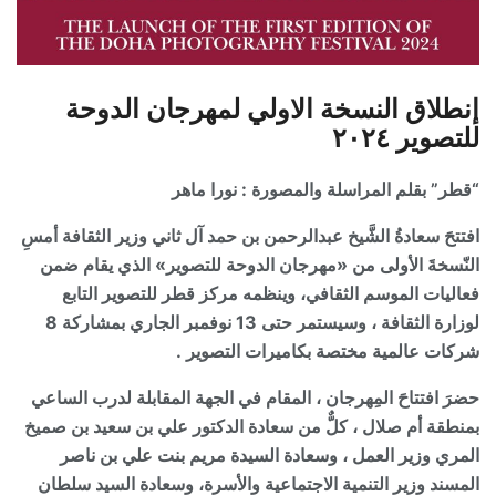
إنطلاق النسخة الاولي لمهرجان الدوحة
للتصوير ٢٠٢٤
“قطر”
بقلم المراسلة والمصورة : نورا ماهر
افتتحَ سعادةُ الشَّيخ عبدالرحمن بن حمد آل ثاني وزير الثقافة أمسِ
النّسخةَ الأولى من «مهرجان الدوحة للتصوير» الذي يقام ضمن
فعاليات الموسم الثقافي، وينظمه مركز قطر للتصوير التابع
لوزارة الثقافة ، وسيستمر حتى 13 نوفمبر الجاري بمشاركة 8
شركات عالمية مختصة بكاميرات التصوير .
حضرَ افتتاحَ المِهرجان ، المقام في الجهة المقابلة لدرب الساعي
بمنطقة أم صلال ، كلٌّ من سعادة الدكتور علي بن سعيد بن صميخ
المري وزير العمل ، وسعادة السيدة مريم بنت علي بن ناصر
المسند وزير التنمية الاجتماعية والأسرة، وسعادة السيد سلطان