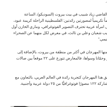
القاضي زياد شبيب في بيت بيروت (السوديكو)، الساعة
ء غد الإثنين ٧ أيلول/ سبتمبر ٢٠١٩، معرضاً تكريمياً لمصورتين رائدتين: الفلسطينية الراحلة كريمة عبود،
ل امرأة عربية تحترف التصوير الفوتوغرافي، وماري الخازن أول
أديب شعبان وعلي بن ثالث، في معرض لكل منهما عن الصحراء
يمي.”
ضمنها المهرجان في أكثر من منطقة من بيروت، بالإضافة إلى
مناطق لبنانية أخرى مثل طرابلس وصيدا وبعلبك وصور وحمّانا وسواها، فالمعارض تتوزع على ٢٢ موقعاً بين صالات
ذا المهرجان كتجربة رائدة في العالم العربي، بالتعاون مع
ية وأجنبية.