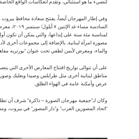
لتضيء ما هو استثنائي، وتقدم انعكاسات الواقع الخاصة.
وفي إطار المهرجان أيضاً، يفتتح سعادة محافظ بيروت 
السادسة مسا
لمناسبة مئة سنة على إبداعها، والتي يمكن أن تكون أو
مصورة امرأة لبنانية. بالإضافة إلى مجموعات أخرى ل
والماء، ومعرض لأيمن لطفي تحت عنوان “بورتريه مفاه
على أن تتوالى تواريخ افتتاح المعارض الأخرى التي يت
عرض وأمكنة عامة في الهواء الطلق.
وكان لـ”جمعية مهرجان الصورة – ذاكرة” شرف أن تطلق ه
“اتحاد المصورين العرب” و”دار المصور” في بيروت، ومشاركة ١٢٢ مصورًا فوتوغرافيًّا من ٢٥ دولة عرب