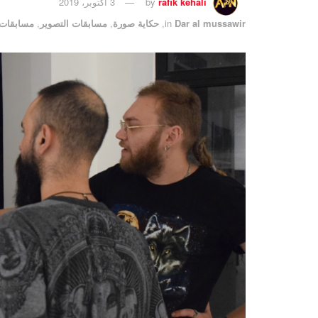
rafik kehali
by
3 أكتوبر، 2019
Dar al mussawir
in
,
حكاية صورة
,
مسابقات التصوير
,
مسابقات 