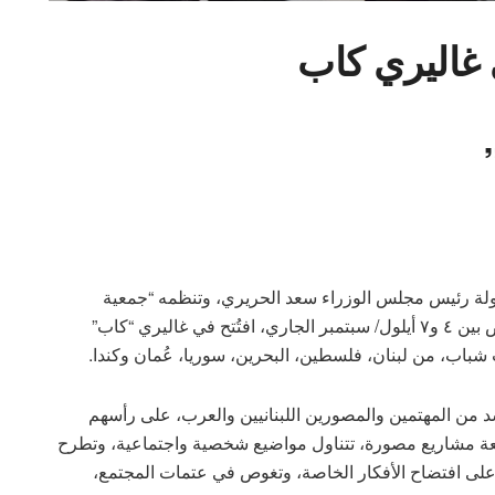
غاليري كاب
ت للصورة ٢٠١٩” الذي يرعاه دولة رئيس مجلس الوزراء سعد الحريري، وتنظمه “جمعية
مهرجان الصورة – ذاكرة”، والذي افتتح منه ستة معارض بين ٤ و٧ أيلول/ سبتمبر الجاري، افتُتح في غاليري “كاب”
باب، من لبنان، فلسطين، البحرين، سوريا، عُمان وكندا.
تى ١٥ أيلول/سبتمبر، حشد من المهتمين والمصورين اللبنانيين والعرب، على رأسهم
ة مشاريع مصورة، تتناول مواضيع شخصية واجتماعية، وتطرح
على افتضاح الأفكار الخاصة، وتغوص في عتمات المجتمع،