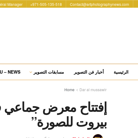
éral Manager
971-505-135-518+
Contact@artphotographynews.com
الرئيسية
أخبار فن التصوير
مسابقات التصوير
U – NEWS
Home
Dar al mussawir
إفتتاح معرض جماعي ف
بيروت للصورة”