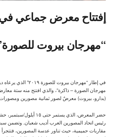
إفتتاح معرض جماعي في 
“مهرجان بيروت للصورة”
في إطار “مهرجان بيرو
(بدارو، بيروت) معرضٌ لصور ثمانية مصورين ومصورات ش
حضر المعرض، الذي يستمر ح
رئيس اتحاد المصورين العرب أديب شعبان. وتضمن سبع
مقاربات حميمية، حيث تناور عدسة المصورين، فتتجرأ 