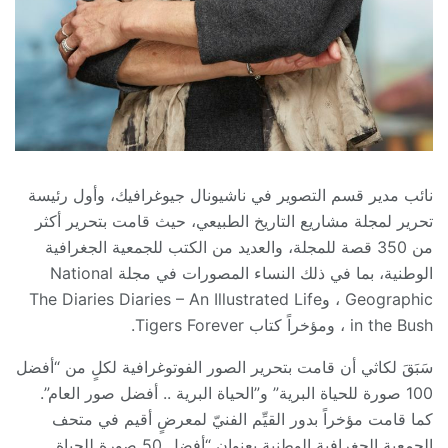
نائب مدير قسم التصوير في ناشيونال جيوغرافيك، وأول رئيسة
تحرير لمجلة مشاريع التاريخ الطبيعي، حيث قامت بتحرير أكثر
من 350 قصة للمجلة، والعديد من الكتب للجمعية الجغرافية
الوطنية، بما في ذلك النساء المصورات في مجلة National
Geographic ، وThe Diaries Diaries – An Illustrated Life
in the Bush ، ومؤخراً كتاب Tigers Forever.
سَبَقَ لكاثي أن قامت بتحرير الصور الفوتوغرافية لكلٍ من “أفضل
100 صورة للحياة البرية” و”الحياة البرية .. أفضل صور العام”.
كما قامت مؤخراً بدور القيِّم الفنيّ لمعرضٍ أقيم في متحف
الجمعية الجغرافية الوطنية بعنوان “أفضل 50 صورة للحياة