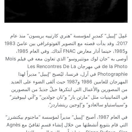
عَمِلَ “إيبيل” كمديرٍ لمؤسسة “هنري كارتييه بريسون” منذ عام
2017، وقد بدأت قصته مع التصوير الفوتوغرافي بين عاميّ 1983
و1985، حينما أدار معارض FNAC آنذاك. وفي العام 1985،
أوصى به “جان لوك مونتيروسو” الذي تعاون معه في فيلم Mois
de la Photo في مهرجان Les Rencontres De La
Photographie في آرل، فرنسا، ليُصبح “إيبيل” مديراً لهذا
المهرجان للعامين 1986 و1987 حيث ألقى الضوء على العديد
من المصورين والأعمال التي ابتكرها جيلٌ جديدٌ من المصورين
في الثمانينيات مثل “مارتن بار” و”نان جولدين” و”آني ليبوفيتز”
و”سيباستياو سالغادو” و”إوجين ريتشاردز”.
في العام 1987، أصبح “إيبيل” مديراً لمؤسسة “ماجنوم بيكتشرز”
التي قام بتنويعِ أنشطتها من خلال إنشاء قسمٍ ثقافيّ مع Agnès