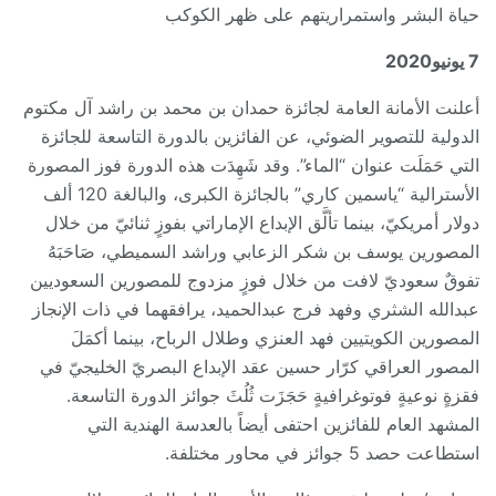
حياة البشر واستمراريتهم على ظهر الكوكب
7 يونيو
2020
أعلنت الأمانة العامة لجائزة حمدان بن محمد بن راشد آل مكتوم
الدولية للتصوير الضوئي، عن الفائزين بالدورة التاسعة للجائزة
التي حَمَلَت عنوان “الماء”. وقد شَهِدَت هذه الدورة فوز المصورة
الأسترالية “ياسمين كاري” بالجائزة الكبرى، والبالغة 120 ألف
دولار أمريكيّ، بينما تألَّق الإبداع الإماراتي بفوزٍ ثنائيّ من خلال
المصورين يوسف بن شكر الزعابي وراشد السميطي، صَاحَبَهُ
تفوقٌ سعوديّ لافت من خلال فوزٍ مزدوج للمصورين السعوديين
عبدالله الشثري وفهد فرج عبدالحميد، يرافقهما في ذات الإنجاز
المصورين الكويتيين فهد العنزي وطلال الرباح، بينما أكمَلَ
المصور العراقي كرّار حسين عقد الإبداع البصريّ الخليجيّ في
فقزةٍ نوعيةٍ فوتوغرافيةٍ حَجَزَت ثُلُثَ جوائز الدورة التاسعة.
المشهد العام للفائزين احتفى أيضاً بالعدسة الهندية التي
استطاعت حصد 5 جوائز في محاور مختلفة.