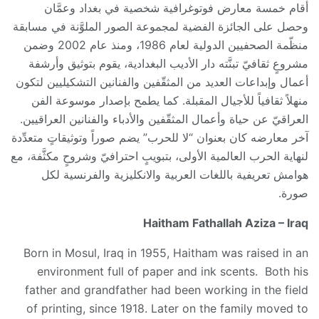
أقام خمسة معارض فوتوغرافية شخصية في بغداد وعمَّان
وحصل على الجائزة الفضية لمجموعة الصور الملوَّنة في مسابقة
منظّمة الصحفيين الدولية لعام 1986، ومنذ عام 2002 وضمن
مشروعٍ ثقافيّ تبنَّته دار الأديب البغدادية، يقوم بتوثيق وأرشفة
أعمال وإبداعات العديد من المثقّفين والفنانين التشكيليين لتكون
منهلاً ثقافياً للأجيال المقبلة. كما يطمح بإصدار موسوعة الفن
العراقيّ عن حياة وأعمال المثقّفين والأدباء والفنانين العراقيين.
آخر معارضه كان بعنوان “لا للحرب” يضم صوراً وتوثيقاتٍ متعدِّدة
لنهاية الحرب العالمية الأولى، بتبويبٍ احترافيّ وشروحٍ مكثَّفة، مع
هوامش تعريفية باللغات العربية والانكليزية والفرنسية لكل
صورة.
Haitham Fathallah Aziza – Iraq
Born in Mosul, Iraq in 1955, Haitham was raised in an
environment full of paper and ink scents. Both his
father and grandfather had been working in the field
of printing, since 1918. Later on the family moved to