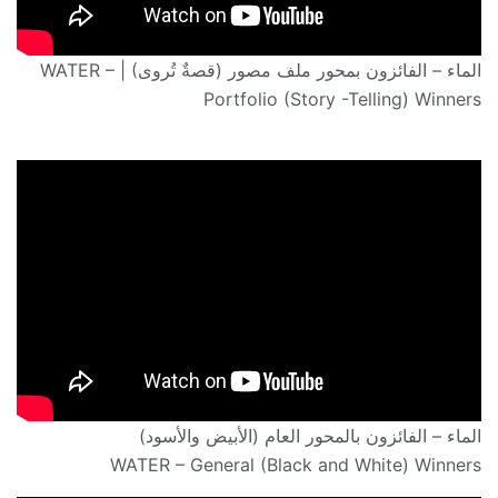
الماء – الفائزون بمحور ملف مصور (قصةٌ تُروى) | WATER –
Portfolio (Story -Telling) Winners
الماء – الفائزون بالمحور العام (الأبيض والأسود)
WATER – General (Black and White) Winners