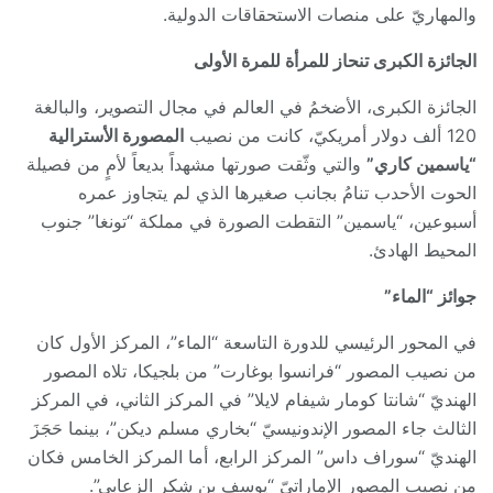
والمهاريّ على منصات الاستحقاقات الدولية.
الجائزة الكبرى تنحاز للمرأة للمرة الأولى
الجائزة الكبرى، الأضخمُ في العالم في مجال التصوير، والبالغة
120 ألف دولار أمريكيّ، كانت من نصيب
المصورة الأسترالية
“ياسمين كاري”
والتي وثّقت صورتها مشهداً بديعاً لأمٍ من فصيلة
الحوت الأحدب تنامُ بجانب صغيرها الذي لم يتجاوز عمره
أسبوعين، “ياسمين” التقطت الصورة في مملكة “تونغا” جنوب
المحيط الهادئ.
جوائز “الماء”
في المحور الرئيسي للدورة التاسعة “الماء”، المركز الأول كان
من نصيب المصور “فرانسوا بوغارت” من بلجيكا، تلاه المصور
الهنديّ “شانتا كومار شيفام لايلا” في المركز الثاني، في المركز
الثالث جاء المصور الإندونيسيّ “بخاري مسلم ديكن”، بينما حَجَزَ
الهنديّ “سوراف داس” المركز الرابع، أما المركز الخامس فكان
من نصيب المصور الإماراتيّ “يوسف بن شكر الزعابي”.