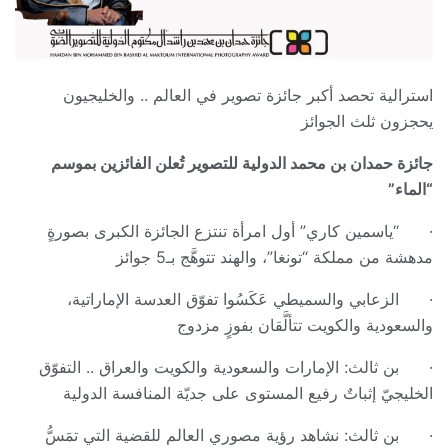
استرالية تحصد أكبر جائزة تصوير في العالم .. والخليجيون
يحجزون ثلث الجوائز
جائزة حمدان بن محمد الدولية للتصوير تُعلن الفائزين بموسم
“الماء”
· “ياسمين كاري” أول امرأة تنتزع الجائزة الكبرى بصورةٍ
مدهشة من مملكة “تونغا”، والهند تتوهَّج بـ5 جوائز
· الزعابي والسميطي عَكَسُوا تفوّق العدسة الإماراتية،
والسعودية والكويت تتألَّقان بفوزٍ مزدوج
· بن ثالث: الإمارات والسعودية والكويت والعراق .. التفوّق
الخليجيّ إثباتٌ رفيع المستوى على جديّة المنافسة الدولية
· بن ثالث: نشاهد رؤية مصوري العالم للقضية التي تمَسُّ