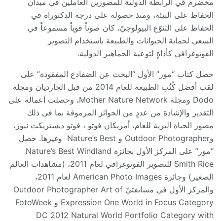
مخضرم في الرابطة الدولية للمصورين العاملين في ميدان
الحفاظ على البيئة، ومنذ حصوله على درجة الدكتوراه في
الحفاظ على التنوّع البيولوجيّ، كان صوتاً قوياً مسموعاً في
السعي لحماية الحيوانات والطبيعة باستخدام التصوير
الفوتوغرافي كأداةٍ لتوعية الجماهير الدولية.
حصل كتاب “مور” الأول “البحث عن الضفادع المفقودة” على
لقب أفضل كُتُبِ الطبيعة للعام 2014 من قبل الجارديان ومجلة
Dodo ومجلة Mother Nature Network، وحصلت أعماله على
التقدير والإشادة من عددٍ من الجوائز المرموقة بما في ذلك
مصور الحياة البرية للعام، أمريكان فوتو ، فوتو ديستريكت نيوز،
وOutdoor Photographer و Nature’s Best وغيرها. حصل
“مور” على المركز الأول بجائزة Nature’s Best Windland
Smith Rice للتصوير الفوتوغرافي لعام 2011، (مشاهدات العالم
الصغير) وجائزة American Photo Images لعام 2011،
والمركز الأول في مسابقتيّ Outdoor Photographer Art of
Expression One World in Focus Category و FotoWeek
DC 2012 Natural World Portfolio Category with