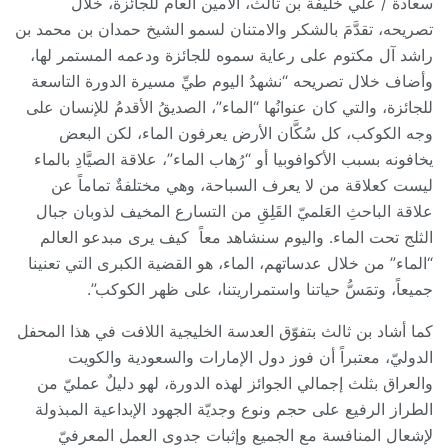
سعادة / علي خليفة بن ثالث، الأمين العام للجائزة، خلال
تصريحه، تقدَّمَ بالشكر والامتنان لسمو الشيخ حمدان بن محمد بن
راشد آل مكتوم على رعاية سموه للجائزة ودعمه المستمر لها،
وأضاف خلال تصريحه “نشهدُ اليوم طيِّ مسيرة الدورة التاسعة
للجائزة، والتي كان عنوانُها “الماء”، الصديقُ الأقدمُ للإنسان على
وجه الكوكب، كل سُكَّان الأرض يعرفون الماء، لكن البعض
يخافونه بسبب الأكوافوبيا أو “رُهاب الماء”، علاقة الصيَّادِ بالماء
ليست كعلاقة من لا يعرف السباحة، وهي مختلفةٌ تماماً عن
علاقة الباحثِ العَلميّ القَلِقِ من التسارع المخيف لذوبان جبال
الثلج تحت الماء. واليوم سنشاهد معاً كيف يرى مبدعو العالم
“الماء” من خلال عدساتهم، الماء، هو القضية الكبرى التي تعنينا
جميعاً، وتمَسُّ حياتنا واستمراريتنا، على ظهر الكوكب”.
كما أشاد بن ثالث بتفوّق العدسة الخليجية اللافت في هذا المحفل
الدوليّ، معتبراً أن فوز دول الإمارات والسعودية والكويت
والعراق بثلث إجمالي الجوائز لهذه الدورة، لهو دليلٌ عمليّ من
الطراز الرفيع على حجم ونوع وجديّة الجهود الإبداعية المبذولة
لإشعال المنافسة مع الجميع وإثبات جدوى العمل المعرفيّ