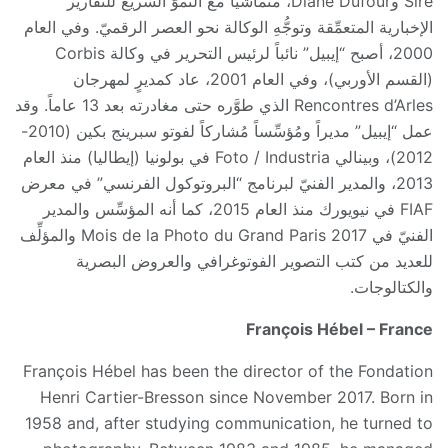
Sire وDiane Dufour، متماشياً مع النموّ السريع للتقارير
الإخبارية المتعمِّقة وتوجُّهِ الوكالة نحو العصر الرقميّ. وفي العام
2000، أصبح “إيبيل” نائباً لرئيس التحرير في وكالة Corbis
(القسم الأوربي)، وفي العام 2001، عاد كمديرٍ لمهرجان
Rencontres d’Arles الذي طوَّره حتى مغادرته بعد 13 عاماً. وقد
عمل “إيبيل” مديراً ومُؤسِّساً مُشاركاً لفوتو سبرينج بكين (2010-
2012)، وبينالي Foto / Industria في بولونيا (إيطاليا) منذ العام
2013، والمدير الفنيّ لبرنامج “البروتوكول الفرنسي” في معرض
FIAF في نيويورك منذ العام 2015، كما أنه المؤسِّس والمدير
الفنيّ في Mois de la Photo du Grand Paris 2017 والمؤلِّف
للعديد من كتب التصوير الفوتوغرافي والعروض البصرية
والكتالوجات.
François Hébel – France
François Hébel has been the director of the Fondation
Henri Cartier-Bresson since November 2017. Born in
1958 and, after studying communication, he turned to