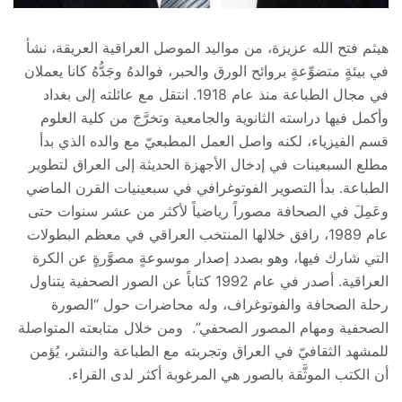
هيثم فتح الله عزيزة، من مواليد الموصل العراقية العريقة، نشأ
في بيئةٍ متضوِّعةٍ بروائح الورق والحبر، فوالدهُ وجَدُّهُ كانا يعملان
في مجال الطباعة منذ عام 1918. انتقل مع عائلته إلى بغداد
وأكمل فيها دراسته الثانوية والجامعية وتخرَّجَ من كلية العلوم
قسم الفيزياء، لكنه واصل العمل المطبعيّ مع والده الذي بدأ
مطلع السبعينات في إدخال الأجهزة الحديثة إلى العراق لتطوير
الطباعة. بدأ التصوير الفوتوغرافي في سبعينيات القرن الماضي
وعَمِلَ في الصحافة مصوراً رياضياً لأكثر من عشر سنوات حتى
عام 1989، رافق خلالها المنتخب العراقي في معظم البطولات
التي شارك فيها، وهو بصدد إصدار موسوعةٍ مصوَّرةٍ عن الكرة
العراقية. أصدر في عام 1992 كتاباً عن الصور الصحفية يتناول
رحلة الصحافة والفوتوغراف، وله محاضرات حول “الصورة
الصحفية ومهام المصور الصحفي”. ومن خلال متابعته المتواصلة
للمشهد الثقافيّ في العراق وتجربته مع الطباعة والنشر، يُؤمن
أن الكتب الموثَّقة بالصور هي المرغوبة أكثر لدى القراء.