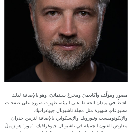
مصور ومؤلِّف وأكاديميّ ومخرجٌ سينمائيّ، وهو بالإضافة لذلك
ناشطٌ في ميدان الحفاظ على البيئة، ظهرت صوره على صفحات
مطبوعاتٍ شهيرة مثل مجلة ناشيونال جيوغرافيك
والإيكونوميست ونيوزويك والإيسكواير، بالإضافة لتزيين جدران
معارض الفنون الجميلة في ناشيونال جيوغرافيك. “مور” هو زميلٌ