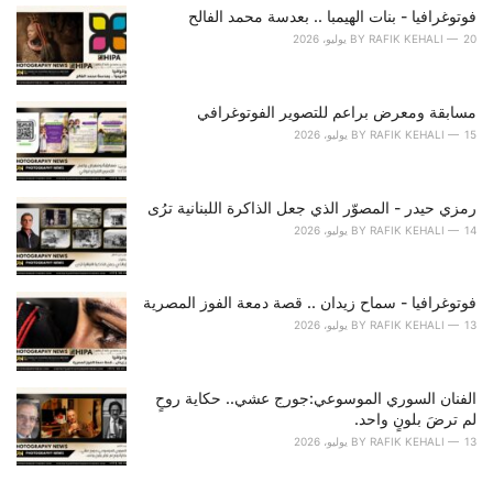
o
فوتوغرافيا - بنات الهيمبا .. بعدسة محمد الفالح
r
20 يوليو، 2026
RAFIK KEHALI
BY
i
e
s
مسابقة ومعرض براعم للتصوير الفوتوغرافي
:
15 يوليو، 2026
RAFIK KEHALI
BY
رمزي حيدر - المصوّر الذي جعل الذاكرة اللبنانية ترُى
14 يوليو، 2026
RAFIK KEHALI
BY
فوتوغرافيا - سماح زيدان .. قصة دمعة الفوز المصرية
13 يوليو، 2026
RAFIK KEHALI
BY
الفنان السوري الموسوعي:جورج عشي.. حكاية روحٍ
لم ترضَ بلونٍ واحد.
13 يوليو، 2026
RAFIK KEHALI
BY