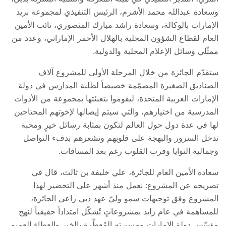
وسعادة عبدالله محمد الأشرم، الرئيس التنفيذي لمجموعة بريد
الإمارات بالوكالة، وسعادة راشد مبارك المنصوري، نائب الأمين
العام لقطاع الشؤون المحلية بالهلال الأحمر الإماراتي، وعدد من
ممثّلي وسائل الإعلام المحلية والدولية.
ستقدّم الجائزة من خلال المرحلة الأولى للمشروع آلاف
الصناديق الصغيرة المصمّمة خصيصاً لطلبة المدارس في دولة
الإمارات العربية المتحدة، ليقوموا بتعبئتها بمجموعة من الأدوات
المدرسية من اختيارهم، والتي سيتم إيصالها لإخوتهم المحتاجين
لها في عدة دول حول العالم لتكون بمثابة رسائل خيرٍ ومحبة
تدخل السرور والبهجة على قلوبهم وتشعرهم بدفء التواصل
وجمالية النوايا وقرب القلوب رغم بعد المسافات.
سعادة الأمين العام للجائزة، علي خليفة بن ثالث، قال في
تصريحه عن المشروع: نعمل منذ أشهر على التحضير لهذا
المشروع وفق توجيهات سمو وليّ عهد دبي راعي الجائزة،
للمساهمة في عام زايد بمشروعاتٍ تُشكّل امتداداً حقيقياً لنهج
مؤسّس دولة الإمارات ومسيرته المُعطّرة بالخير والعطاء العميم