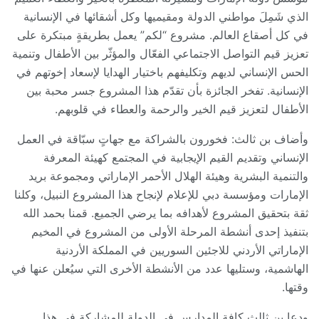
الذي شَمِلَ مواطني الدولة ومقيميها وكل أشقائها في الإنسانية
في كل أصقاع العالم. مشروع “لكم” يعمل بطريقةٍ مبتكرة على
تعزيز قيم التواصل الاجتماعي الفعّال والمؤثّر بين الأطفال وتنمية
الحس الإنساني لديهم وتكليفهم باختيار الهدايا لإسعاد إخوتهم في
الإنسانية. تفخر الجائزة بأن تقدّم هذا المشروع جسر محبة بين
الأطفال لتعزيز قيم الخير والرحمة والعطاء في قلوبهم.
وأضاف بن ثالث: فخورون بالشراكة مع جهاتٍ سبّاقة في العمل
الإنساني وتقديم القيم الإيجابية في المجتمع كهيئة المعرفة
والتنمية البشرية وهيئة الهلال الأحمر الإماراتي ومجموعة بريد
الإمارات ومؤسسة دبي للإعلام لإنجاح هذا المشروع النبيل، وكلنا
ثقة بتحقيق المشروع لأهدافه بما يرضي الجميع. قمنا بحمد الله
بتنفيذ إحدى أنشطة المرحلة الأولى من المشروع في المخيم
الإماراتي الأردني للاجئين السوريين في المملكة الأردنية
الهاشمية، وستليها عدد من الأنشطة الأخرى التي سيُعلن عنها في
وقتها.
ودعا بن ثالث كافة المدارس في الدولة للمشاركة في هذا