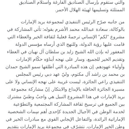
والتي ستقوم بإرسال الصناديق الفارغة واستلام الصناديق
الممتلئة وتسليمها لهيئة الهلال الأحمر.
من جانبه صرّح الرئيس التنفيذي لمجموعة بريد الإمارات
بالوكالة، سعادة عبدالله محمد الأشرم بقوله: تأتي المشاركة في
مشروع “لكم” الإنساني ترجمةً فعليةً لثقافة الخير والعطاء التي
قامت عليها رؤية الدولة، وللنهج الذي أرساه مؤسس الدولة
المغفور له بإذن الله الشيخ زايد بن سلطان آل نهيان في العطاء
وتقديم الخير للجميع، وسار على نهجه أبناؤه حكّام الإمارات
وأولياء عهودهم. إن هذه المبادرة التي أطلقها سمو الشيخ حمدان
بن محمد بن راشد آل مكتوم، وليّ عهد دبي رئيس المجلس
التنفيذي راعي الجائزة، ليست غريبة على نهجه الإنساني ولا على
مسيرة الجائزة الحافلة بالإبداع والابتكار. إنّ مشاركة مجموعة
بريد الإمارات في هذا المشروع النبيل هي واجبٌ وطنيّ مشترك
بين الجميع في ترسيخ ثقافة المشاركة المجتمعية والتطوّعية
لخدمة الوطن في الأجيال الجديدة كإحدى أهم سِمات الشخصية
الإماراتية الرائدة، والتفاعل الإيجابي القوي مع مبادرات الخير في
وطن الخير الإمارات. نتشرّف في مجموعة بريد الإمارات بتقديم