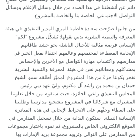
دائم عن أنشطتنا في هذا الصدد من خلال وسائل الإعلام ووسائل
التواصل الاجتماعي الخاصة بنا والخاصة بالمشروع.
من جانبها صرّحت سعادة فاطمة المري المدير التنفيذي في هيئة
المعرفة والتنمية البشرية بدبي بقولها: يُشكّل مشروع “لكم”
الإنساني فرصة مثالية للأجيال الناشئة نحو حشد طاقاتهم
الإيجابية المعطاءة لمجتمعهم وعالمهم احتفاءً بفعل الخير في
مدارسهم واكتساب مهارة التواصل مع الآخرين والإحساس
بمشاكلهم ومعاناتهم نحن في هيئة المعرفة والتنمية البشرية
نفخر بكوننا جزءً من هذا المشروع المميّز أطلقه سمو الشيخ
حمدان بن محمد بن راشد آل مكتوم، وليّ عهد دبي رئيس
المجلس التنفيذي راعي الجائزة، حيث سنقوم من خلال تعاوننا
المشترك مع شركائنا في المشروع بتشجيع مدارسنا وطلبتنا
على العطاء وحثّهم على الانخراط الإيجابي في هذه المبادرة
الإنسانية النبيلة. ستكون البداية من خلال تسجيل المدارس في
الموقع الالكتروني الخاص بالمشروع، ثم نقوم باختيار مجموعات
من المدارس على التوالي وتزويد مجموعة بريد الإمارات بها