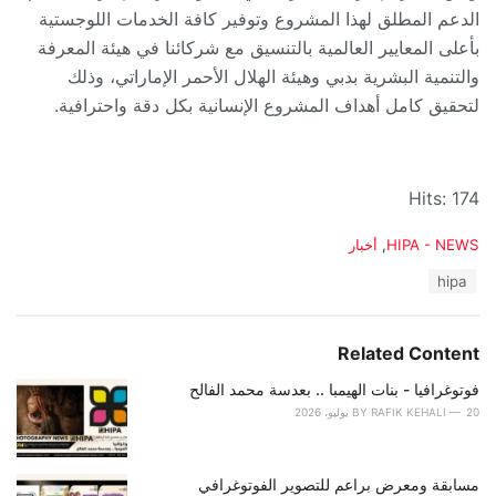
الدعم المطلق لهذا المشروع وتوفير كافة الخدمات اللوجستية
بأعلى المعايير العالمية بالتنسيق مع شركائنا في هيئة المعرفة
والتنمية البشرية بدبي وهيئة الهلال الأحمر الإماراتي، وذلك
لتحقيق كامل أهداف المشروع الإنسانية بكل دقة واحترافية.
Hits: 174
C
HIPA - NEWS
,
أخبار
a
T
hipa
t
a
e
g
g
s
o
Related Content
:
r
i
فوتوغرافيا - بنات الهيمبا .. بعدسة محمد الفالح
e
20 يوليو، 2026
RAFIK KEHALI
BY
s
:
مسابقة ومعرض براعم للتصوير الفوتوغرافي