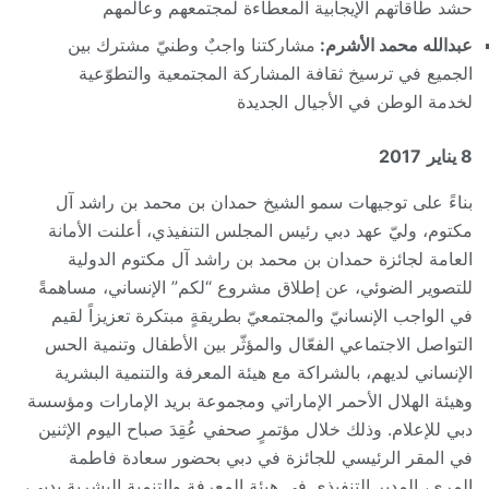
حشد طاقاتهم الإيجابية المعطاءة لمجتمعهم وعالمهم
عبدالله محمد الأشرم:
مشاركتنا واجبٌ وطنيّ مشترك بين
الجميع في ترسيخ ثقافة المشاركة المجتمعية والتطوّعية
لخدمة الوطن في الأجيال الجديدة
8 يناير
2017
بناءً على توجيهات سمو الشيخ حمدان بن محمد بن راشد آل
مكتوم، وليّ عهد دبي رئيس المجلس التنفيذي، أعلنت الأمانة
العامة لجائزة حمدان بن محمد بن راشد آل مكتوم الدولية
للتصوير الضوئي، عن إطلاق مشروع “لكم” الإنساني، مساهمةً
في الواجب الإنسانيّ والمجتمعيّ بطريقةٍ مبتكرة تعزيزاً لقيم
التواصل الاجتماعي الفعّال والمؤثّر بين الأطفال وتنمية الحس
الإنساني لديهم، بالشراكة مع هيئة المعرفة والتنمية البشرية
وهيئة الهلال الأحمر الإماراتي ومجموعة بريد الإمارات ومؤسسة
دبي للإعلام. وذلك خلال مؤتمرٍ صحفي عُقِدَ صباح اليوم الإثنين
في المقر الرئيسي للجائزة في دبي بحضور سعادة فاطمة
المري، المدير التنفيذي في هيئة المعرفة والتنمية البشرية بدبي،