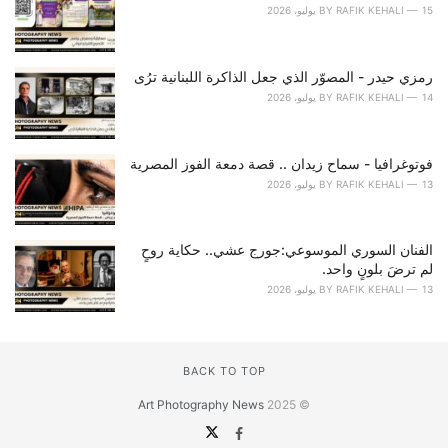
15 يوليو، 2026
RAFIK KEHALI
BY
رمزي حيدر - المصوّر الذي جعل الذاكرة اللبنانية ترُى
14 يوليو، 2026
RAFIK KEHALI
BY
فوتوغرافيا - سماح زيدان .. قصة دمعة الفوز المصرية
13 يوليو، 2026
RAFIK KEHALI
BY
الفنان السوري الموسوعي:جورج عشي.. حكاية روحٍ
لم ترضَ بلونٍ واحد.
13 يوليو، 2026
RAFIK KEHALI
BY
BACK TO TOP
Art Photography News
© 2025