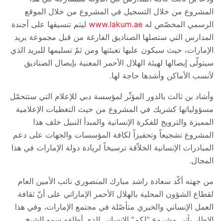
المشروع من خلال التسجيل في المشروع من خلال الموقع
الرسمي المخصّص له
www.lakum.ae
ليتم تنسيقها على أجندة
المدارس التي ستصلها الصناديق الفارغة من قبل مجموعة بريد
الإمارات، حيث سيكون عليها تعبئتها ومن ثمّ تسليمها للبريد الذي
سيتولّى إيصالها لهيئة الهلال الأحمر المعنية بإيصال الصناديق
لأنسب الأماكن وأشدها حاجة لها.
وأشاد بن ثالث بالدور المؤثّر لمؤسسة دبي للإعلام التي ستتحمّل
مسؤولياتها كشريك في المشروع من حيث التغطيات الإعلامية
المميزة والترويج للفكرة الإنسانية والمبدأ النبيل خلف هذا
المشروع تشجيعاً وتحفيزاً لكافة المؤسسات والجهات على دعم
المبادرات الإنسانية الخلاّقة ترسيخاً لريادة دولة الإمارات في هذا
المجال.
من جهته أكّد سعادة راشد مبارك المنصوري نائب الأمين العام
لقطاع الشؤون المحلية بالهلال الأحمر الإماراتي على أنّ ثقافة
العمل الإنساني والخيري متأصّلة في مجتمع الإمارات، وفي هذا
الإطار يأتي مشروع “لكم” الإنساني الذي أطلقه سمو الشيخ