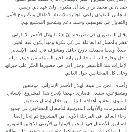
حمدان بن محمد بن راشد آل مكتوم، وليّ عهد دبي رئيس
المجلس التنفيذي راعي الجائزة، لإسعاد الأطفال وبثّ روح الأمل
والتفاؤل في نفوسهم، وحشد دعم وتشجيع المجتمع لهم.
وقال المنصوري في تصريحه: إنّ هيئة الهلال الأحمر الإماراتي
تفخر بالمشاركة الفاعلة في كل فكرة ومبدأ يكون فيه الخير
أصيلاً، ولدينا بحمدلله تاريخ حافل ومشرّف في العمل الإنساني
داخل وخارج الدولة، حاملين راية الخير المنبثقة من جوهر دولة
الإمارات منذ التأسيس وحتى الآن في حضورها الخيِّر على جيرانها
وعلى كل المحتاجين حول العالم.
وأضاف: نحن في هيئة الهلال الأحمر الإماراتي، موظفين
ومتطوّعين، ستبذل قصارى جهدها لإنجاح هذا المشروع الإنساني
التنموي وتحقيق أهدافه النبيلة من خلال إيصال صناديق
المستلزمات والأدوات المدرسية للأطفال المحتاجين في جميع
أرجاء العالم. في المرحلة الأولى من المشروع تم إنجاز إيصال
الصناديق للأطفال في المخيم الإماراتي الأردني للاجئين السوريين
في المملكة الأردنية الهاشمية كما شاهدتم، وستبقون على اطلاعٍ