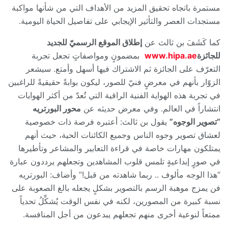
مستمرة باتجاه تحقيق المزيد من الأهداف التي من شأنها مواكبة
مستجدات العصر والتأثير الإيجابي على تفاصيل الحياة اليومية.
كما كَشَفَ بن ثالث عن
إطلاق الموقع الرسميّ للجديد
للجائزة
www.hipa.ae
بمضمونٍ ومواصفاتٍ تجعل تجربة
التعرّف على الجائزة ثم الاشتراك فيها أسهل وأمتع. سيشعر
الزوّار بأنهم في معرضٍ فنيّ للصور، ليكون بوابةً حقيقيةً للراغبين
في تجربة هذه الهواية الفنية الراقية التي تُعدّ من أكثر الهوايات
انتشاراً في العالم. وفي معرض حديثه عن
محور البورتريه
“تصوير الوجوه”
يقول بن ثالث: أعتبره فرصة ذات خصوصية
لعشاق تصوير وجوه الناس وجميع الكائنات الحية، حيث أنهم
يمتلكون مهارات خاصة في قراءة التعابير والمشاعر وتأطيرها
في صورٍ إبداعيةٍ تلمس قلوب المشاهدين وتجعلهم يرددون عبارة
“هذا الوجه مألوف .. ربما شاهدته من قبل!” وأضاف: البورتريه
فن يمزج موهبة الرسم بالتصوير بشكلٍ يجعله بالغ الصعوبة على
نسبة كبيرة من المصورين، لكنه في نفس الوقت يُشكِّلُ تحدياً
ممتعاً لنوعية أخرى منهم تجعلهم يبدعون من أجل المنافسة.