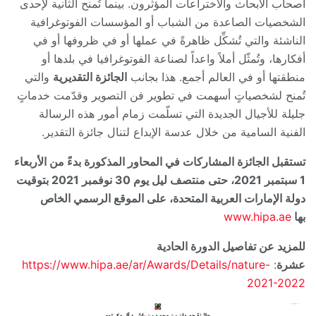
أصحاب الأبحاث والاختراعات المؤثّرون. بينما تُمنح الثانية لإحدى
الشخصيات الصاعدة من الشباب أو المؤسسات الفوتوغرافية
الناشئة والتي تُشكِّل ظاهرةً في عملها أو في ظروفها أو في
أفكارها، وتُمثّل أملاً واعداً لصناعة الفوتوغرافيا في بلدها أو
منطقتها أو في العالم أجمع. هذا بجانب
الجائزة التقديرية
والتي
تُمنح لشخصياتٍ أسهمت في تطوير فن التصوير وقدّمت خدماتٍ
جليلة للأجيال الجديدة التي تسلّمت زمام أمور هذه الرسالة
الفنية السامية من خلال عدسة الإبداع لتنال جائزة التقدير.
تستقبل الجائزة المشاركات في المحاور المذكورة بدءً من الأربعاء
1 سبتمبر 2021، حتى منتصف ليل يوم 30 نوفمبر 2021 بتوقيت
دولة الإمارات العربية المتحدة، على الموقع الرسمي الخاص
بها
www.hipa.ae
للمزيد عن تفاصيل الدورة الحادية
عشرة
:
https://www.hipa.ae/ar/Awards/Details/nature-
2021-2022