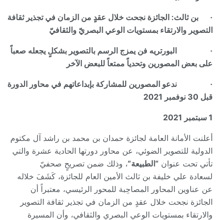
·
بن ثالث: الجائزة نجحت خلال عقدٍ من الزمان في تجذير ثقافة
التصوير والارتقاء بمستويات الوعي البصريّ والثقافيّ
·
البورتريه فن يمزج الرسم بالتصوير بشكلٍ يجعله صعباً
على بعض المصورين وتحدياً ممتعاً للبعض الآخر
·
ندعو المصورين للمشاركة بإبداعاتهم في محاور الدورة
قبل 30 نوفمبر 2021
1 سبتمبر 2021
أعلنت الأمانة العامة لجائزة حمدان بن محمد بن راشد آل مكتوم
الدولية للتصوير الضوئي، عن محاور دورتها الحادية عشرة والتي
تأتي تحت عنوان
“الطبيعة”
، وذلك ضمن تصريحٍ صحفيّ
لسعادة علي خليفة بن ثالث الأمين العام للجائزة، كَشَفَ خلاله
عن عناوين المحاور المصاحِبة للمحور الرئيسي، معتبراً أن
الجائزة نجحت خلال عقدٍ من الزمان في تجذير ثقافة التصوير
والارتقاء بمستويات الوعي البصري والثقافي، وأن المسيرة