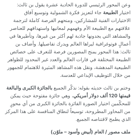
وعن المحور الرئيسي للدورة الحادية عشرة يقول بن ثالث:
اختيار
الطبيعة
جاء لتعزيز فكرة الشمولية وتوسيع آفاق
الاختيارات الفنية للمشاركين، ومنحهم الفرصة كاملة لترجمة
علاقتهم مع الطبيعة الأم وفهمهم لمعانيها واستهدافهم للعناصر
والمشاهد التي يجدونها جاذبة لهم أكثر من غيرها، وتأطيرها في
أعمالٍ فوتوغرافية ليراها العالم ويدرك تفاصيلها. وأضاف بن
ثالث: هذا المحور يمنح المصورين فرصة للتعرف على خصائص
الطبيعة المختلفة في قارات العالم والعدد غير المحدود للظواهر
الطبيعية المدهشة، ونقل هذه المشاهد المثيرة للاهتمام للجمهور
من خلال التوظيف الإبداعي للعدسة.
وختم بن ثالث حديثه بقوله: نذكّر الجميع
بالجائزة الكبرى والبالغة
قيمتها 120 ألف دولار أمريكي
، وهي جائزة مفتوحة حيث يمكن
للمحكّمين اختيار الصورة الفائزة بالجائزة الكبرى من أي محورٍ
من المحاور المطروحة، توسيعاً لنطاق المنافسة على هذا المركز
الذي يطمح لاقتناصه الجميع.
ملف مصور
/
العام (أبيض وأسود – ملوّن)