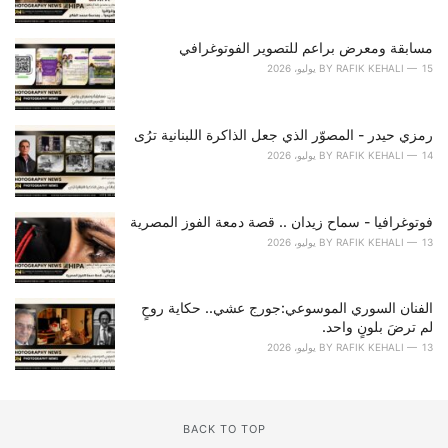
e
s
مسابقة ومعرض براعم للتصوير الفوتوغرافي
:
15 يوليو، 2026
RAFIK KEHALI
BY
رمزي حيدر - المصوّر الذي جعل الذاكرة اللبنانية ترُى
14 يوليو، 2026
RAFIK KEHALI
BY
فوتوغرافيا - سماح زيدان .. قصة دمعة الفوز المصرية
13 يوليو، 2026
RAFIK KEHALI
BY
الفنان السوري الموسوعي:جورج عشي.. حكاية روحٍ
لم ترضَ بلونٍ واحد.
13 يوليو، 2026
RAFIK KEHALI
BY
BACK TO TOP