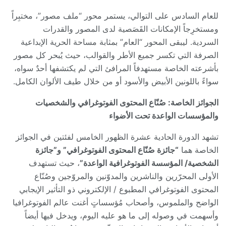
للعام السادس على التوالي، يستمر محور “ملف مصور”، مختبِراً
ومستخرِجاً الإمكانات القَصَصية لدى المصور والقدرات
السردية. ليبقى المحور “العام” بمثابة مساحة الحرية الإبداعية
الصرفة التي تكسر جميع الأطر والقوالب، حيث يُبحر كل مصور
بأشرعته الخاصة مستهدفاً المرافئ التي لم يكتشفها أحدٌ سواه،
سواءً باللونين الأبيض والأسود أو من خلال طيف الألوان الكامل.
الجوائز الخاصة: صُنّاع المحتوى الفوتوغرافي والشخصيات
والمؤسسات الواعدة تحت الأضواء
تشهد الدورة الحادية عشرة الظهور الخامس لفئتين في الجوائز
الخاصة هما
“جائزة صُنّاع المحتوى الفوتوغرافي” و”جائزة
الشخصية/ المؤسسة الفوتوغرافية الواعدة”
، حيث تستهدف
الأولى المحرّرين والناشرين والمدوّنين والمروّجين وصُنّاع
المحتوى الفوتوغرافي المطبوع / الإلكتروني ذو التأثير الإيجابي
الواضح والملموس، وأصحاب مُؤسساتٍ أغنت عالم الفوتوغرافيا
وأسهمت في وصوله إلى ما هو عليه اليوم، ويدخل فيها أيضاً