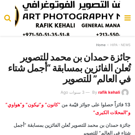
Home
HIPA - NEWS
جائزة حمدان بن محمد للتصوير
تُعلن الفائزين بمسابقة “أجمل شتاء
في العالم” للتصوير
rafik kehali
By
3 سنوات Ago
13 فائزاً حصلوا على جوائز قيّمة من
“كانون” و”نيكون” و”هواوي”
و”المحلات الكبرى”
جائزة حمدان بن محمد للتصوير تُعلن الفائزين بمسابقة “أجمل
شتاء في العالم” للتصوير