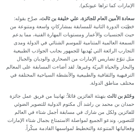
الإمارات كما تراها عيونكم).
سعادة الأمين العام للجائزة، علي خليفة بن ثالث،
صرَّح بقوله:
حَظِيَت الدورة الثانية للمسابقة بمشاركاتٍ واسعة ومتنوعة من
حيث الجنسيات والأعمار ومستويات المهارة الفنية، مما يدعم
السمعة العالمية المتنامية للموسم الشتائي في الدولة ومدى
التجارب الرائعة التي يُهديها للجمهور بجانب الجواذب الطبيعية
مثل تنوّع تضاريس الإمارات من الصحاري والوديان والجبال
والبحار والحياة البريّة وغيرها. لقد أضاءت المسابقة على المعالم
الترفيهية والثقافية والطبيعية والأنشطة السياحية المختلفة في
مختلف مناطق الدولة.
وخَتَمَ بن ثالث
بتهنئة الفائزين قائلاً: تهانينا من فريق عمل جائزة
حمدان بن محمد بن راشد آل مكتوم الدولية للتصوير الضوئي
للفائزين ولكل من شارك في مسابقة أجمل شتاء في العالم
للتصوير، وندعو الجميع لمواصلة الاستمتاع بجمال شتاء الإمارات
وفعالياتها المتنوعة والتخطيط لمواسمها القادمة مبكّراً.