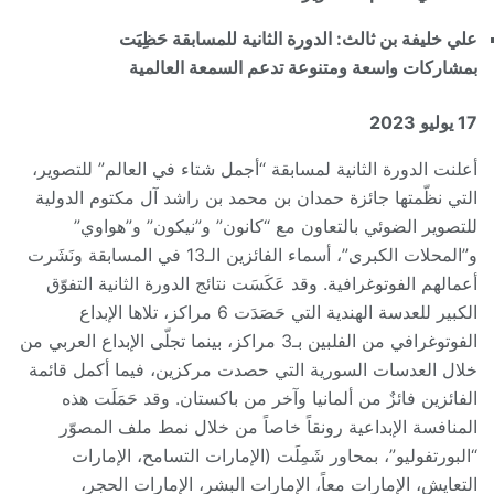
علي خليفة بن ثالث: الدورة الثانية للمسابقة حَظِيَت
بمشاركات واسعة ومتنوعة تدعم السمعة العالمية
17 يوليو 2023
أعلنت الدورة الثانية لمسابقة “أجمل شتاء في العالم” للتصوير،
التي نظّمتها جائزة حمدان بن محمد بن راشد آل مكتوم الدولية
للتصوير الضوئي بالتعاون مع “كانون” و”نيكون” و”هواوي”
و”المحلات الكبرى”، أسماء الفائزين الـ13 في المسابقة ونَشَرت
أعمالهم الفوتوغرافية. وقد عَكَسَت نتائج الدورة الثانية التفوّق
الكبير للعدسة الهندية التي حَصَدَت 6 مراكز، تلاها الإبداع
الفوتوغرافي من الفلبين بـ3 مراكز، بينما تجلّى الإبداع العربي من
خلال العدسات السورية التي حصدت مركزين، فيما أكمل قائمة
الفائزين فائزٌ من ألمانيا وآخر من باكستان. وقد حَمَلَت هذه
المنافسة الإبداعية رونقاً خاصاً من خلال نمط ملف المصوّر
“البورتفوليو”، بمحاور شَمِلَت (الإمارات التسامح، الإمارات
التعايش، الإمارات معاً، الإمارات البشر، الإمارات الحجر،