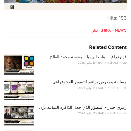
Hits: 193
C
HIPA - NEWS
,
أخبار
a
t
e
Related Content
g
o
فوتوغرافيا - بنات الهيمبا .. بعدسة محمد الفالح
r
20 يوليو، 2026
RAFIK KEHALI
BY
i
e
s
مسابقة ومعرض براعم للتصوير الفوتوغرافي
:
15 يوليو، 2026
RAFIK KEHALI
BY
رمزي حيدر - المصوّر الذي جعل الذاكرة اللبنانية ترُى
14 يوليو، 2026
RAFIK KEHALI
BY