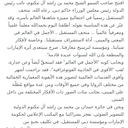
افتتح صاحب السمو الشيخ محمد بن راشد آل مكتوم، نائب رئيس
الدولة رئيس مجلس الوزراء حاكم دبي، رعاه الله، متحف
المستقبل رسمياً في احتفاليةٍ مميزة شاهدها العالم بأسره، وقد
عبّر عن هذه المناسبة بقوله: أطلقنا اليوم بحمدالله معلماً علمياً
ومعرفياً عالمياً … متحف المستقبل .. الأجمل في العالم في
المعنى والمبنى.. أداة لاستشراف مستقبلنا.. وحاضنة لأفكار
شبابنا.. ومؤسسة لترسيخ معارفنا.. صرح سيتعدى أثره الإمارات
والمنطقة بإذن الله لسنوات عديدة قادمة”.
وبجانب كونه “الأجمل في العالم” فقد استحقَّ أيضاً وعن جدارة،
لقب “الأقوى في الجاذبية الفوتوغرافية”، فقد تزاحمت أشهر
وأقوى العدسات العالمية لتصوير هذه الأيقونة المعمارية الجَمَالية
من مختلف الزوايا وفي جميع الأوقات ومن عدة مواقع مُطلّة
على المبنى، بجانب مئات الصور ذات الأفكار المختلفة من داخل
المبنى.
ونحن في جائزة حمدان بن محمد بن راشد آل مكتوم الدولية
للتصوير الضوئي، نفخر بشراكتنا مع المكتب الإعلامي لحكومة
الإمارات ومؤسسة دبي للمستقبل، في تكليف نخبةٍ من