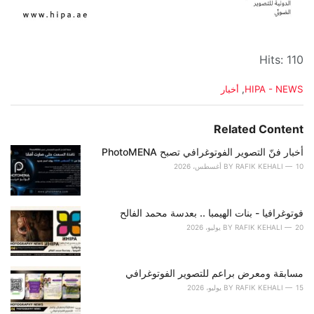
Hits: 110
C
HIPA - NEWS
,
أخبار
a
t
e
Related Content
g
o
أخبار فنّ التصوير الفوتوغرافي تصبح PhotoMENA
r
10 أغسطس، 2026
RAFIK KEHALI
BY
i
e
s
فوتوغرافيا - بنات الهيمبا .. بعدسة محمد الفالح
:
20 يوليو، 2026
RAFIK KEHALI
BY
مسابقة ومعرض براعم للتصوير الفوتوغرافي
15 يوليو، 2026
RAFIK KEHALI
BY