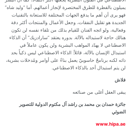
يميلون بالفطرة للطرق المختصرة لإنجاز أعمالهم. أما “وليد شاه”
فهو يرى أن أهم ما يدفع الجهات المختلفة للاستعانة بالتقنيات
الجديدة هو تقليل النفقات، وجعل الأعمال والمنتجات أكثر دقة
وفعالية، ولو اتجه الفنان للقيام بذلك من تلقاء نفسه لن تكون
هنالك حاجة لاستبداله بالآلة. بدوره يعتقد “سارادزيك” أن الذكاء
الاصطناعي لا يهدّد المواهب البشرية ولن يكون عاملاً في
استبدال الإنسان بالآلة، قائلاً: الذكاء الاصطناعي ليس ذكياً بحد
ذاته لكنه برنامجٌ حاسوبيّ يعمل بناءً على أوامر ومُدخلات بشرية،
لن يتم استبدال أحد بالذكاء الاصطناعي.
فلاش
يبقى العقل أغلى من صنائعه
جائزة حمدان بن محمد بن راشد آل مكتوم الدولية للتصوير
الضوئي
www.hipa.ae