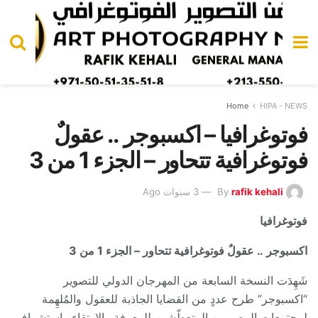
Home
HIPA - NEWS
فوتوغرافيا – اكسبوجر .. عقولٌ
فوتوغرافية تتحاور – الجزء 1 من 3
rafik kehali
By
3 سنوات Ago
فوتوغرافيا
اكسبوجر .. عقولٌ فوتوغرافية تتحاور – الجزء 1 من 3
شَهِدَت النسخة السابعة من المهرجان الدولي للتصوير
“اكسبوجر” طرح عددٍ من القضايا الجاذبة للعقول والمُلهِمة
لمجتمعات المصورين المتعطّشين للمعرفة والارتقاء واستشراف