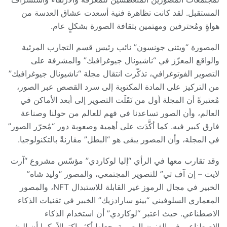
المستقبل. لقد كانت تظاهرة فنية أسعدت عشاق العدسة من
هواةٍ ومُحترفين ومهتمين بثقافة الصورة بشكلٍ عام.
المصورة “ويتني جونسون” نائب رئيس قسم التجارب المرئية
والواقع المعزّز في “ناشيونال جيوغرافيك” والمشرفة على
التصوير الفوتوغرافي، تذكّرت انتقال مجلة “ناشيونال جيوغرافيك”
من التركيز على المادة المكتوبة إلى سرد القصص عبر الصور،
مُعتبرةً أن المجلة أول من نَقَلَت التصوير إلى أبعد الأماكن في
العالم، وأن الصور تساعدنا في فهم للعالم من حولنا وصناعة
فارق كبير فيه. كما أكَّدَت على أهمية وصعوبة دور “مُحرّر الصور”
في المجلة، وأن المصور يبقى هو “البطل” مقارنةً بالتكنولوجيا.
وقد تقارب معها في الرأي “إليا لوكاردي” مؤسّس مشروع “آرت
لايت – إن آف تي” للتصوير المجتمعي، والمصور “وليد شاه”
الخبير في مجال الرموز غير القابلة للاستبدال NFT، والمصور
المعماري السلوفيني “بينو سارادزيك” الخبير في تقنيات الذكاء
الاصطناعي. حيث اعتبر “لوكاردي” أن استخدام الذكاء
الاصطناعي في الفنون البصرية يجعلها أكثر اكتمالاً، كما أن البشر