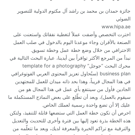
جائزة حمدان بن محمد بن راشد آل مكتوم الدولية للتصوير
الضوئي
www.hipa.ae
اخترت التخصص وأضفت عملاً لتغطية نفقاتك واستعنت على
الصنعة بالأقران وجاء موعدنا اليوم بالدخول في صلب العمل
الاحترافي من خلال وضع خطة عمل وخطة تسويق.
نبدأ من المرجع الأكثر توافراً بين أيدينا، عبارة البحث التالية في
محرك البحث “جوجل” template for a photography
business plan (سنُحاول تعزيز المحتوى العربي الفوتوغرافي
في هذا المجال قريباً، وهذا بحد ذاته ميدان للعمل للمجتهدين
الجادين فأول من سينتفع بأي عمل في هذا المجال هو من
سيقوم بالعمل)، وبعد أن تطّلع على بعض النماذج المستكملة ما
عليك إلا أن تضع واحدة رسمية لعملك الخاص.
احرص أن تكون خطة العمل التي ستضعها قابلة للتنفيذ، ولتكن
هذه الخطة بذرة تعود إليها بين فترة وأخرى للتحديث والتعديل
والترقية مع تراكم الخبرة والمعرفة لديك، وبعد ما تتعلّمه من