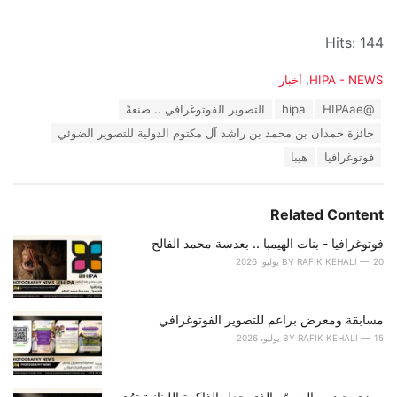
Hits: 144
C
HIPA - NEWS
,
أخبار
a
T
@HIPAae
hipa
التصوير الفوتوغرافي .. صنعةً
t
a
e
جائزة حمدان بن محمد بن راشد آل مكتوم الدولية للتصوير الضوئي
g
g
s
فوتوغرافيا
هيبا
o
:
r
i
e
Related Content
s
:
فوتوغرافيا - بنات الهيمبا .. بعدسة محمد الفالح
20 يوليو، 2026
RAFIK KEHALI
BY
مسابقة ومعرض براعم للتصوير الفوتوغرافي
15 يوليو، 2026
RAFIK KEHALI
BY
رمزي حيدر - المصوّر الذي جعل الذاكرة اللبنانية ترُى