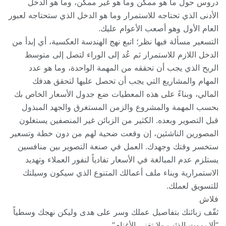
دروس حول ما هو ممكن وما هو غير ممكن، وما هو الدخل
الأدنى الذي تحتاجه للاستمرار وما هو الدخل الذي ستحتاجه لعبور
العام الأول وهو أصعب الأعوام عليك.
التسعير مسألة فيها نظر؛ اتبع نهج الهندسة العكسية، أي إبدأ من
الدخل اللازم للاستمرار ثم عُد إلى الوراء لتصل إلى متوسط
الربح الذي يجب أن تحققه من المهمة الواحدة، وما هو عدد
المهام والمشاريع التي يجب أن تحصل عليها لتحقق هدفك
المالي، وبناءً على هذه المعطيات ضع جدول الأسعار الخاص بك
بحسب المهمة والمشروع والزمن المستغرق والجهد المبذول
قبل التصوير وبعده. الكثير من الزبائن غير المنصفين يستغلون
المصورين الناشئين، إن وقعت ضحية لهم من دون خطة وتسعير
ستخسر وقتك وجهدك. العمل في صنعة التصوير بين منافسين
يستلزم عدم المبالغة في الأسعار تفادياً لنفور العملاء وتهديد
الاستمرارية وبناء ملف أعمالك المتنوع الذي سيكون وسيلتك
للتسويق لعملك.
فلاش
ثقّف زبائنك بتفاصيل عملك وسر على هدى وليكن نهجك وسطياً
“ألا يموت الذئب ولا تفنى الأغنام”