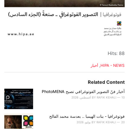
Hits: 88
C
HIPA - NEWS
,
أخبار
a
t
e
Related Content
g
o
أخبار فنّ التصوير الفوتوغرافي تصبح PhotoMENA
r
10 أغسطس، 2026
RAFIK KEHALI
BY
i
e
s
فوتوغرافيا - بنات الهيمبا .. بعدسة محمد الفالح
:
20 يوليو، 2026
RAFIK KEHALI
BY