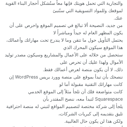
والتجارية التي تحمل هويتك فإنها معاً ستُشكل أحجار البناء القوية
لموقعك وللمواد التسويقية التي ستُنبئ
عنك.
من جديد، النصيحة ألا تبالغ في تصميم الموقع واحرص على أن
يكون المظهر العام له جيداً ومباشراً لا
يحتمل التأويل حول ما تتقن وما لا يندرج تحت مهاراتك وأعمالك،
هذا الموقع سيكون المحرك الذي
ستحصل من خلاله على الأعمال والمشاريع وسيكون مصدر توليد
الأموال ولهذا عليك أن تحرص على
ذلك، لا أن يكون منصة لعرض أعمالك فقط.
ننصحك بأن تبدأ بموقع على منصة وورد بريس WordPress إن
كانت مهاراتك التقنية مقبولة أما لو
كانت متواضعة فلك أن تلجأ مثلاً إلى الموقع الخدمي
Squarespace لتبدأ معه، ننصح المقتدر بأن
يلجأ إلى شركة مختصة لتصميم المواقع لتبني له منصة احترافية
تليق بتقديمه إلى كبريات الشركات،
ولكن هذا لن يكون حال الغالبية.