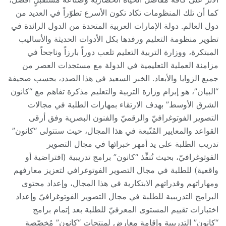
كما أن تلك المنظومات تكاد تكون الأسرع تطوّراً في العديد من
دول العالم. دولة الإمارات العربية المتحدة من الدول الرائدة في
تطوير منظومة التعليم ورفدها بكل الأدوات الحديثة والأساليب
المبتكرة، ووزارة التربية التعليم تلعب دوراً بارزاً وناجحاً في
مزامنة العملية التعليمية في الدولة مع مستجدات العصر من
جميع الزوايا والأبعاد. الخبر السعيد في هذا الصدد، بحسب صحيفة
“البيان”، هو إبرام وزارة التربية والتعليم مذكرة تفاهم مع “كانون
الشرق الأوسط” بهدف الارتقاء بمهارات الطلبة في مجالات
التصوير الفوتوغرافيّ والرقميّ والفنون البصرية وفق أرقى
القواعد والمعايير المُتّبعة في هذا المجال، حيث ستتولى “كانون”
تدريب الطلبة على يد أمهر خبرائها في مجال التصوير
الفوتوغرافيّ، بحيث تُنفِّذ “كانون” برامج تدريبية (افتراضية أو
واقعية) للطلبة في مجال التصوير الفوتوغرافي لتعزيز معارفهم
ومهاراتهم وقدراتهم الابتكارية في هذا المجال، وإعداد محتوى
البرامج التدريبية للطلبة في مجال التصوير الفوتوغرافيّ وإعداد
اختبارات تقييم المستوى المعرفيّ للطلبة بعد إتمام برامج
“كانون” التدريبية وإقامة معارض لمنتجات “كانون” مُخصّصة