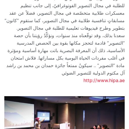
للطلبة في مجال التصوير الفوتوغرافيّ، إلى جانب تنظيم
معسكرات طلابية متخصّصة في مجال التصوير، فضلاً عن عقد
مسابقاتٍ تنافسية طلابية في مجال التصوير، كما ستقوم “كانون”
بتطوير وطرح فيديوهات تعليمية للطلبة في مجال التصوير.
سعدنا بذلك، وقد توقّعناه منذ سنوات، ونؤكِّدُ رؤيتنا بأن حصة
“التصوير” قادمة لتحجز مكانها بقوة بين الحصص المدرسية
الأساسية، ذلك أن المعرفة البصرية باتت مهارة أساسية ومؤثرة
في أغلب مفردات الحياة اليومية بكل مساراتها. فلاش امتحان
مادة “التصوير” .. سيكونُ ممتعاً جائزة حمدان بن محمد بن راشد
آل مكتوم الدولية للتصوير الضوئي
http://www.hipa.ae