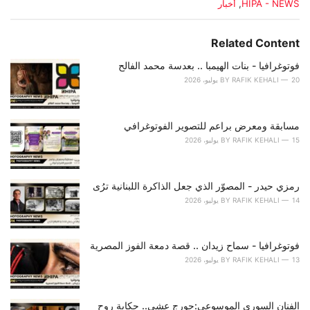
C
HIPA - NEWS
,
أخبار
a
t
e
Related Content
g
o
فوتوغرافيا - بنات الهيمبا .. بعدسة محمد الفالح
r
20 يوليو، 2026
RAFIK KEHALI
BY
i
e
s
مسابقة ومعرض براعم للتصوير الفوتوغرافي
:
15 يوليو، 2026
RAFIK KEHALI
BY
رمزي حيدر - المصوّر الذي جعل الذاكرة اللبنانية ترُى
14 يوليو، 2026
RAFIK KEHALI
BY
فوتوغرافيا - سماح زيدان .. قصة دمعة الفوز المصرية
13 يوليو، 2026
RAFIK KEHALI
BY
الفنان السوري الموسوعي:جورج عشي.. حكاية روحٍ