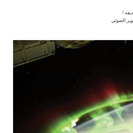
يقه !
وير الضوئي