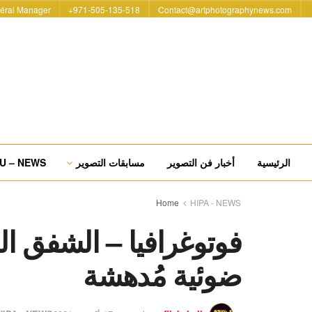
éral Manager
971-505-135-518+
Contact@artphotographynews.com
الرئيسية
أخبار فن التصوير
مسابقات التصوير
U – NEWS
Home
HIPA - NEWS
فوتوغرافيا – الشفق ال
ضوئية مُدهشة