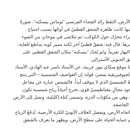
لدولية، وعلى ارتفاع 250 ميلاً فوق الأرض، التقط رائد الفضاء الفرنسي “توماس بيسكيه”، صورةً
نها كانت ظاهرة الشفق القطبيّ في أوجّها بسبب اجتياح
اء تتحرّك حول الكوكب، ثم تتلاشى في موجاتٍ من الضوء
شرها، قال فيه: شفقٌ قطبيّ آخر لكنه مميز كونه ساطع للغاية،
هار تقريباً. ولم يُحدّد “بيسكيه” مكان الشفق القطبي على
 الجنوبي الأسترالي.
ا موقع سكاي نيوز عربية، عن الأستاذ ياسر عبد الهادي، الأستاذ
جيوفيزيقية بمصر، قوله: إن العواصف الشمسية – التي ينتج
ط الشمسيّ الذي لا يتوقف أبداً، فالشمس عبارة عن مفاعل
جود مجالٍ مغناطيسيّ قوي، تخرج أحياناً رياح شمسية تكون
 وهي من مكوّنات الذرة، وتسمى كتلة إكليلية، وتصل إلى الأرض
العاصفة.
جاه الأرض، وبفضل الغلاف الأيونيّ للكرة الأرضية، تُدفَعُ الرياح
يتم حماية الحياة على سطح الأرض، ويظهر ما يعرف بالشفق