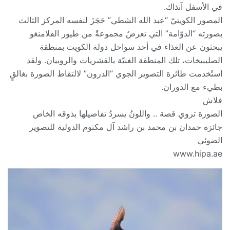
في الأسفل آنذاك.
المصور الكويتيّ “عبد الله الشطي” حَجَزَ لنفسه المركز الثالث
بصورته “الدوّامة” التي تعرضُ مجموعةً من طيور الفلامنغو
يبحثون عن الغذاء في أحد سواحل دولة الكويت بمنطقة
الصليبيخات، تلك المنطقة الغنيّة بالقشريات والروبيان. ولقد
استُخدمت طائرة التصوير الجوي “الدرون” لالتقاط الصورة بغالقٍ
بطيء مع الدوران.
فلاش
الصورة تروي قصة .. واللونُ يسردُ تفاصيلها بذوقه الخاص
جائزة حمدان بن محمد بن راشد آل مكتوم الدولية للتصوير
الضوئي
www.hipa.ae