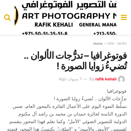
Home
HIPA - NEWS
فوتوغرافيا – تدرُّجات الألوان ..
تُضيءُ زوايا الصورة !
rafik kehali
By
7 سنوات Ago
فوتوغرافيا
تدرُّجات الألوان .. تُضيءُ زوايا الصورة !
نسلِّط الضوء اليوم على الأعمال الفائزة بالمحور العام، ضمن
الدورة الثامنة لجائزة حمدان بن محمد بن راشد آل مكتوم
الدولية للتصوير الضوئي “الأمل”. وكما نعلم فهذا المحور ينقسم
لقسمين “الأبيض والأسود” و “الملوّن”. يكتسبُ هذا المحور قيمته