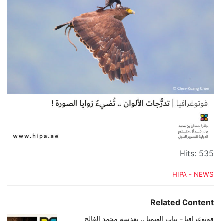
Hits: 535
C
HIPA - NEWS
a
t
e
Related Content
g
o
فوتوغرافيا - بنات الهيمبا .. بعدسة محمد الفالح