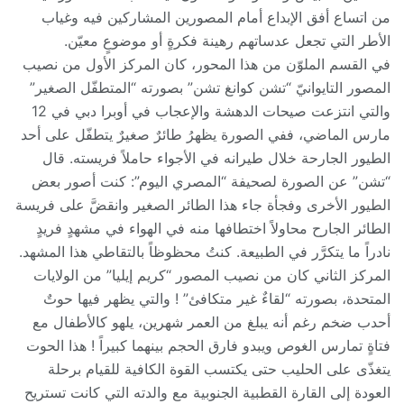
من اتساع أفق الإبداع أمام المصورين المشاركين فيه وغياب
الأطر التي تجعل عدساتهم رهينة فكرةٍ أو موضوعٍ معيّن.
في القسم الملوّن من هذا المحور، كان المركز الأول من نصيب
المصور التايوانيّ “تشن كوانغ تشن” بصورته “المتطفّل الصغير”
والتي انتزعت صيحات الدهشة والإعجاب في أوبرا دبي في 12
مارس الماضي، ففي الصورة يظهرُ طائرٌ صغيرٌ يتطفّل على أحد
الطيور الجارحة خلال طيرانه في الأجواء حاملاً فريسته. قال
“تشن” عن الصورة لصحيفة “المصري اليوم”: كنت أصور بعض
الطيور الأخرى وفجأة جاء هذا الطائر الصغير وانقضَّ على فريسة
الطائر الجارح محاولاً اختطافها منه في الهواء في مشهدٍ فريدٍ
نادراً ما يتكرَّر في الطبيعة. كنتُ محظوظاً بالتقاطي هذا المشهد.
المركز الثاني كان من نصيب المصور “كريم إيليا” من الولايات
المتحدة، بصورته “لقاءٌ غير متكافئ” ! والتي يظهر فيها حوتٌ
أحدب ضخم رغم أنه يبلغ من العمر شهرين، يلهو كالأطفال مع
فتاةٍ تمارس الغوص ويبدو فارق الحجم بينهما كبيراً ! هذا الحوت
يتغذّى على الحليب حتى يكتسب القوة الكافية للقيام برحلة
العودة إلى القارة القطبية الجنوبية مع والدته التي كانت تستريح