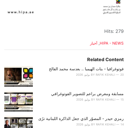
Hits: 279
C
HIPA - NEWS
,
أخبار
a
t
e
Related Content
g
o
فوتوغرافيا - بنات الهيمبا .. بعدسة محمد الفالح
r
20 يوليو، 2026
RAFIK KEHALI
BY
i
e
s
مسابقة ومعرض براعم للتصوير الفوتوغرافي
:
15 يوليو، 2026
RAFIK KEHALI
BY
رمزي حيدر - المصوّر الذي جعل الذاكرة اللبنانية ترُى
14 يوليو، 2026
RAFIK KEHALI
BY