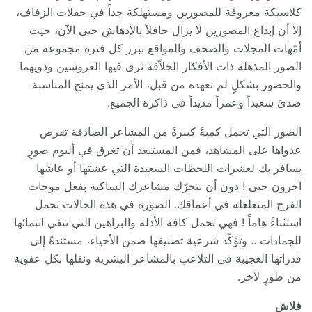
كلاسيكة معروفة للمصورين ومستهلكة جداً في حفلات الزفاف،
إلا أن إبداع المصورين لا يزال حافلاً بالإدهاش حتى الآن، حيث
أمّهات المجلات والصحف والمواقع تبرز كل فترة مجموعة من
الصور المذهلة ذات الأفكار الخلاّقة نرى فيها العروسين وذويهما
والحضور بشكلٍ لم نعهده من قبل، الأمر الذي يمنح المناسبة
صدىً سعيداً وعمراً مديداً في ذاكرة الجميع.
الصور التي تحمل كميةً كبيرةً من المشاعر الصادقة تفرض
عدواها على المشاهد، فمن المستبعد أن تغرق في ألبوم صورٍ
يسافر بك لعشرات اللحظات السعيدة التي عشتها أو عاشها
آخرون حتى ! دون أن تتحرّك مشاعرك الساكنة بفعل موجات
الفرح المتغلغلة في أعماقك. الصورة في هذه الحالات تحمل
استثناءً هاماً ! فهي تحمل كافة الأدلة والبراهين التي تنفي انتمائها
للجمادات .. وتؤكّد شرعية تصنيفها ضمن الأحياء، مستندةً إلى
قدراتها العجيبة في التلاعب بالمشاعر البشرية ونقلها بكل عفوية
من طورٍ لآخر.
فلاش