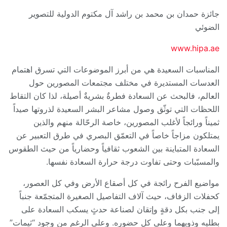
جائزة حمدان بن محمد بن راشد آل مكتوم الدولية للتصوير
الضوئي
www.hipa.ae
المناسبات السعيدة هي من أبرز الموضوعات التي تسرق اهتمام
العدسات المستديرة في مختلف مجتمعات المصورين حول
العالم، فالبحث عن السعادة فطرةٌ بشريةٌ أصيلة، لذا كان التقاط
اللحظات التي توثّق وصول مشاعر البشر السعيدة لذروتها صيداً
ثميناً ورائجاً لأغلب المصورين، خاصة الرحّالة منهم والذين
يمتلكون مزاجاً خاصاً في التعمّق البصري في طرق التعبير عن
السعادة المتباينة بين الشعوب ثقافياً وحضارياً من حيث الطقوس
والمسبّبات وحتى تفاوت درجة حرارة السعادة نفسها.
مواضيع الفرح رائجة في كل أصقاع الأرض وفي كل العصور،
كحفلات الزفاف، حيث آلاف التفاصيل الصغيرة المتجمّعة جنباً
إلى جنب بكل دقةٍ وإتقان لصناعة حدثٍ يسكب السعادة على
بطليه وذويهما وعلى كل حضوره. وعلى الرغم من وجود “ثيمات”