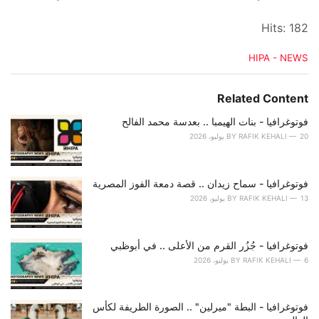
Hits: 182
C
HIPA - NEWS
a
t
e
Related Content
g
o
فوتوغرافيا - بنات الهيمبا .. بعدسة محمد الفالح
r
20 يوليو، 2026
RAFIK KEHALI
BY
i
e
s
فوتوغرافيا - سماح زيدان .. قصة دمعة الفوز المصرية
:
13 يوليو، 2026
RAFIK KEHALI
BY
فوتوغرافيا - جُزُر القرم من الأعلى .. في أبوظبي
6 يوليو، 2026
RAFIK KEHALI
BY
فوتوغرافيا - البطة "ميرلين" .. الصورة الطريفة لكأس