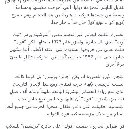
بقنابل النابلم المحرّمة دولياً، التي أحرقت ملابسها ومساحةً
واسعةً من جسدها فركضت هاربةً من هذا الجحيم وهي تصرخ
(نونغ كوا .. نونغ كوا) حار جداً .. حار جداً.
الصورة انتقلت للعالم عبر عدسة مصور أسوشيتد برس “نيك
أوت” الذي نال جائزة بوليتزر عام 1973 بفضلها. لكن “فوك”
ظلّت تعاني من حروقها الشديدة التي اعتقد الأطباء أنها ستُنهي
حياتها، حتى عام 1982 حيث تمكّنَتَ من الحركة بشكلٍ طبيعيّ
مرةً أخرى.
الإنجاز الأبرز للصورة لم يكن “جائزة بوليتزر” بل كونها كانت
السبب الرئيسي لإنهاء حرب فيتنام، ومع هذا الإنجاز التاريخيّ
الذي منع زيادة الخسائر البشرية البالغة مليوناً ومائة ألف قتيلٍ
فيتناميّ، شَعَرَت “فوك” أن عليها واجباً من نوعٍ خاص تجاه
الإنسانية ! فعَمِلَت على دعم أطفال ضحايا الحرب في جميع أنحاء
العالم من خلال مؤسسة كيم فوك الدولية.
في فبراير الجاري، حصلت “فوك” على جائزة “دريسدن” للسلام،