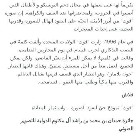
تكريماً لها على لعملها في مجال دعم اليونسكو والأطفال الذين
أصيبوا في الحروب، ولمحاضراتها ضد العنف والكراهية. إن صورة
“فوك” من أبرز الأمثلة الحيّة على النفوذ الهائل للصورة وقدرتها
العجيبة على إحداث المعجزات.
في عام 1996، زارت “فوك” الولايات المتحدة وألقت كلمةً في
النصب التذكاري لحرب فيتنام في يوم المحاربين القدامى،
وقالت في كلمتها: لا يمكن للمرء أن يغيّر الماضي، ولكن يمكن
للجميع العمل معاً من أجل مستقبلٍ سلميّ. وهناك قابلها الطيار
“جون بلامار”، وهو الطيار الذي قصف قريتها بقنابل النابالم،
واقترب منها باكياً وطَلَبَ منها العفو .. فسامحته.
فلاش
“فوك” نموذجٌ حيّ لنفوذ الصورة .. واستثمار المعاناة
جائزة حمدان بن محمد بن راشد آل مكتوم الدولية للتصوير
الضوئي