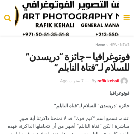
Home
HIPA - NEWS
فوتوغرافيا – جائزة “دريسدن”
للسلام لـ”فتاة النابلم”
rafik kehali
By
7 سنوات Ago
فوتوغرافيا
جائزة “دريسدن” للسلام لـ”فتاة النابلم”
عندما نسمع اسم “كيم فوك” قد لا تمنحنا ذاكرتنا أية صورٍ
مباشرة ! لكن “فتاة النابلم” أشهر من أن تتجاهلها الذاكرة، فهذه
الفتاة كانت في التاسعة من عمرها، عندما تعرّضت قريتها لهجومٍ