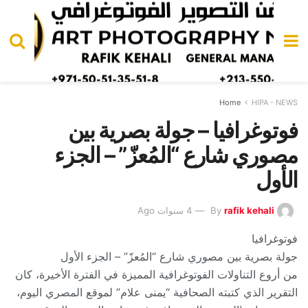
Home
HIPA - NEWS
فوتوغرافيا – جولة بصرية بين
مصوري شارع “المُعزّ” – الجزء
الأول
rafik kehali
By
4 سنوات Ago
فوتوغرافيا
جولة بصرية بين مصوري شارع “المُعزّ” – الجزء الأول
من أروع التناولات الفوتوغرافية المميزة في الفترة الأخيرة، كان
التقرير الذي كتبته الصحافية “يمنى علام” لموقع المصري اليوم،