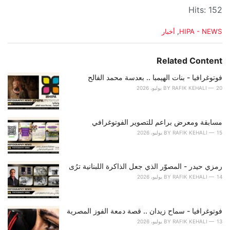
Hits: 152
C
HIPA - NEWS
,
أخبار
a
t
e
Related Content
g
o
فوتوغرافيا - بنات الهيمبا .. بعدسة محمد الفالح
r
20 يوليو، 2026
RAFIK KEHALI
BY
i
e
s
مسابقة ومعرض براعم للتصوير الفوتوغرافي
:
15 يوليو، 2026
RAFIK KEHALI
BY
رمزي حيدر - المصوّر الذي جعل الذاكرة اللبنانية ترُى
14 يوليو، 2026
RAFIK KEHALI
BY
فوتوغرافيا - سماح زيدان .. قصة دمعة الفوز المصرية
13 يوليو، 2026
RAFIK KEHALI
BY