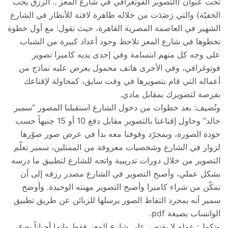
تحت عنوان (التصوير الفوتغرافي في شارع المعز .. الرزق يحب
الخفيّة) والتي رَصَدَت من خلاله ظاهرة لافتة للأنظار في الشارع
الشهير في العاصمة المصرية القاهرة، حيث تقول: مع أول خطوة
تخطوها في شارع المعز تلاحظ وجود أعداد كبيرة من الشباب
على وجه كل منهم ابتسامة وفي إحدى يديه كاميرا تصوير
فوتوغرافي، وفي الأخرى هاتف محمول يعرض عليه نماذج من
أعماله التي قام بتصويرها في وقت سابق، كمحاولة لإقناعك
بفرصة لتصويرك بمقابل مادي.
وتُضيف: بعد خطوات من دخول الشارع استقبلنا المصور “سمير
خالد” وحاول إقناعنا بالتصوير مقابل دفع 10 أو 15 جنيهاً حسب
جودة الصورة، وبمجرّد وقوفنا معه بدأ في عرض صور صوّرها
لزوار في الشارع وشخصيات معروفة من الممثلين، سمير تعلّم
التصوير من خلال دورات تدريبية واتجه للشارع لتطبيق ما درسه
بشكل عملي، وأصبح التصوير في الشارع مصدر رزقه إلى أن
تمكّن من شراء كاميرا وأصبح التصوير مهنته الوحيدة. وأوضح
سمير أنه بمجرد التقاط الصور يرسلها للزبائن عن طريق تطبيق
الواتساب بصيغة pdf.
وتكمل: عمله لا يقتصر على شارع المعز فقط وإنما أحياناً يصوّر