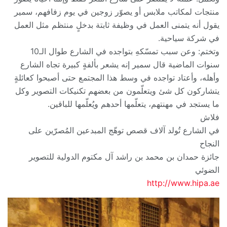
منتجات لمكاتب ملابس أو يصوّر زوجين في يوم زفافهم، سمير
يقول أنه يتمنى العمل في وظيفة ثابتة بدخلٍ منتظم مثل العمل
في شركة سياحية.
وتختم: وعن سبب تمسّكهِ بتواجده في الشارع طوال الـ10
سنوات الماضية قال سمير إنه يشعر بألفةٍ كبيرة تجاه الشارع
وأهله، وأعتاد تواجده في وسط هذا المجتمع حتى أصبحوا كعائلةٍ
يتشاركون كل شئ ويتعلّمون من بعضهم تكنيكات التصوير وكل
ما يستجد في مهنتهم، يتعلّمها أحدهم ويُعلّمها للباقين.
فلاش
في الشارع تُولد آلاف قصص توهّج المبدعين المُصرّين على
النجاح
جائزة حمدان بن محمد بن راشد آل مكتوم الدولية للتصوير
الضوئي
http://www.hipa.ae