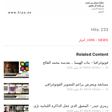
Hits: 233
C
HIPA - NEWS
,
أخبار
a
t
e
Related Content
g
o
فوتوغرافيا - بنات الهيمبا .. بعدسة محمد الفالح
r
20 يوليو، 2026
RAFIK KEHALI
BY
i
e
s
مسابقة ومعرض براعم للتصوير الفوتوغرافي
:
15 يوليو، 2026
RAFIK KEHALI
BY
رمزي حيدر - المصوّر الذي جعل الذاكرة اللبنانية ترُى
14 يوليو، 2026
RAFIK KEHALI
BY