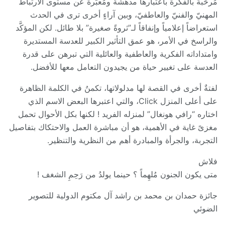
مُرحِّبة بالفكرة باعتبارها مدهشة ومُعبِّرة عن مستوى الارتباط
المهنيّ والفنيّ والعاطفيّ، وبين آراءٍ أخرى ترى في الحدث
استعراضاً إعلامياً وإنفاقاً لـ”ثروةً صغيرة” بلا طائل. لكن المؤكَّد
والراسخ في الأمر، هو عمق التأثير الكبير للعدسة المستديرة
وامتداداته الفكرية والعاطفية والعائلية التي تبرهن على قدرة
العدسة على تغيير حياة من يجيدون التعامل معها للأفضل.
لفتةٌ أخرى في القصة لها مدلولاتها، تكمنُ في الكلمة الظاهرة
على أعلى المنزل Click، والتي اعتبرها البعض الاسم الذي
اختاره “رافي هونغال” لمنزله الفريد ! لكنها بكل الأحوال تحمل
مغزىً غاية في الأهمية، هو أن مباشرة العمل والاحتكاك بتفاصيل
التجربة، والجرأة والمبادرة أهم من النظرية والتنظير.
فلاش
متى يكون الجنون مُلهِماً ؟ حينما يولدُ من رَحِمِ الشغف !
جائزة حمدان بن محمد بن راشد آل مكتوم الدولية للتصوير
الضوئي