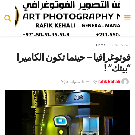
Home
HIPA - NEWS
فوتوغرافيا – حينما تكون الكاميرا
“بيتك” !
rafik kehali
By
6 سنوات Ago