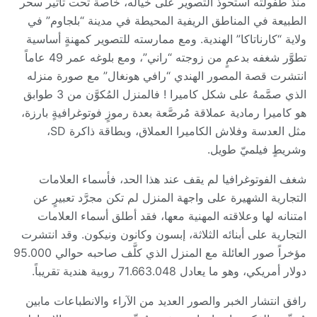
منذ طفولته استحوذ التصوير على خياله، خاصة تحت تأثير سحر
الطبيعة في المناطق الريفية المحيطة في مدينة “بلجاوم” في
ولاية “كارناتاكا” الهندية. ومع ممارسته للتصوير كمهنةٍ أساسية
تطوَّر شغفه بدعمٍ من زوجته “راني”، ومع بلوغه عمر 49 عاماً
انتشرت قصة المصور الهندي “رافي هونغال” مع صورة منزله
الذي صمَّمهُ على شكل كاميرا ! فالمنزل المُكوَّن من 3 طوابق
هو كاميرا رمادية عملاقة مُرصَّعة بعدة رموزٍ فوتوغرافيةٍ بارزة،
مثل العدسة وفلاش الكاميرا العملاق، وبطاقة ذاكرة SD،
وشريطٍ فيلميّ طويل.
شغف الفوتوغرافيا لم يقف عند هذا الحد، فأسماء العلامات
التجارية الشهيرة على واجهة المنزل لم تكن مجرَّد تعبيرٍ عن
امتنانه لها وعلاقته المهنية معها، فقد أطلق أسماء العلامات
التجارية على أبنائه الثلاثة، إبسون وكانون ونيكون. وقد انتشرت
مؤخراً صور العائلة مع المنزل الذي كلَّف صاحبه حوالي 95.000
دولار أمريكي، وهو ما يعادل 71.663.048 روبية هندية تقريباً.
رافق انتشار الخبر والصور العديد من الآراء والانطباعات مابين