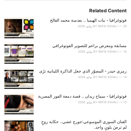
t
e
Related Content
g
o
فوتوغرافيا - بنات الهيمبا .. بعدسة محمد الفالح
r
20 يوليو، 2026
RAFIK KEHALI
BY
i
e
s
مسابقة ومعرض براعم للتصوير الفوتوغرافي
:
15 يوليو، 2026
RAFIK KEHALI
BY
رمزي حيدر - المصوّر الذي جعل الذاكرة اللبنانية ترُى
14 يوليو، 2026
RAFIK KEHALI
BY
فوتوغرافيا - سماح زيدان .. قصة دمعة الفوز المصرية
13 يوليو، 2026
RAFIK KEHALI
BY
الفنان السوري الموسوعي:جورج عشي.. حكاية روحٍ
لم ترضَ بلونٍ واحد.