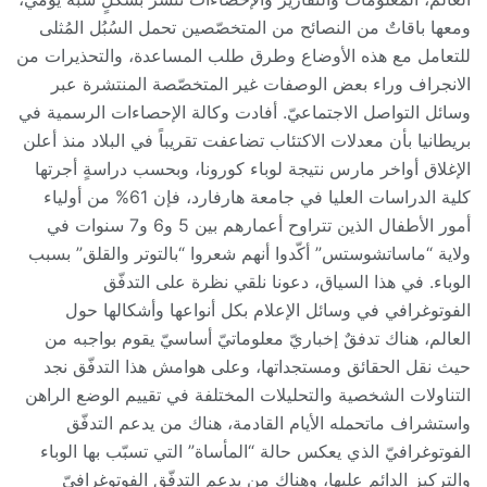
ومعها باقاتٌ من النصائح من المتخصّصين تحمل السُبُل المُثلى
للتعامل مع هذه الأوضاع وطرق طلب المساعدة، والتحذيرات من
الانجراف وراء بعض الوصفات غير المتخصّصة المنتشرة عبر
وسائل التواصل الاجتماعيّ. أفادت وكالة الإحصاءات الرسمية في
بريطانيا بأن معدلات الاكتئاب تضاعفت تقريباً في البلاد منذ أعلن
الإغلاق أواخر مارس نتيجة لوباء كورونا، وبحسب دراسةٍ أجرتها
كلية الدراسات العليا في جامعة هارفارد، فإن 61% من أولياء
أمور الأطفال الذين تتراوح أعمارهم بين 5 و6 و7 سنوات في
ولاية “ماساتشوستس” أكّدوا أنهم شعروا “بالتوتر والقلق” بسبب
الوباء. في هذا السياق، دعونا نلقي نظرة على التدفّق
الفوتوغرافي في وسائل الإعلام بكل أنواعها وأشكالها حول
العالم، هناك تدفقٌ إخباريّ معلوماتيّ أساسيّ يقوم بواجبه من
حيث نقل الحقائق ومستجداتها، وعلى هوامش هذا التدفّق نجد
التناولات الشخصية والتحليلات المختلفة في تقييم الوضع الراهن
واستشراف ماتحمله الأيام القادمة، هناك من يدعم التدفّق
الفوتوغرافيّ الذي يعكس حالة “المأساة” التي تسبّب بها الوباء
والتركيز الدائم عليها، وهناك من يدعم التدفّق الفوتوغرافيّ