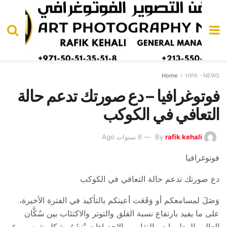
Home
HIPA - NEWS
فوتوغرافيا – دع صورتك تدعم حالة
التعافي في الكوكب
rafik kehali
By
6 سنوات Ago
فوتوغرافيا
دع صورتك تدعم حالة التعافي في الكوكب
وَصَلَ لمسامعكم أو وَقَعَت أعينكم بالتأكيد في الفترة الأخيرة،
على ما يفيد بارتفاع نسبة القلق والتوتر والاكتئاب بين سُكَّان
العالم، المعلومات والتقارير والإحصاءات تُنشَرُ بشكلٍ شبه يوميّ،