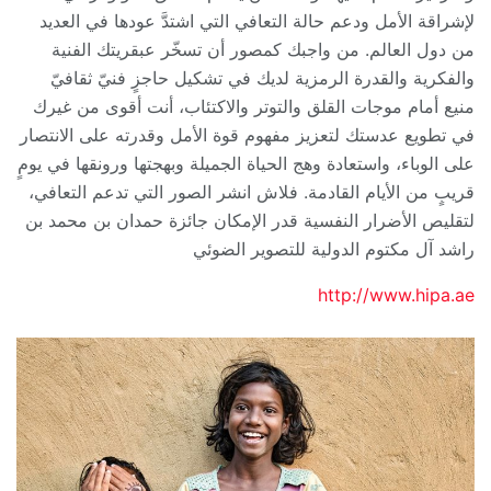
لإشراقة الأمل ودعم حالة التعافي التي اشتدَّ عودها في العديد
من دول العالم. من واجبك كمصور أن تسخّر عبقريتك الفنية
والفكرية والقدرة الرمزية لديك في تشكيل حاجزٍ فنيّ ثقافيّ
منيع أمام موجات القلق والتوتر والاكتئاب، أنت أقوى من غيرك
في تطويع عدستك لتعزيز مفهوم قوة الأمل وقدرته على الانتصار
على الوباء، واستعادة وهج الحياة الجميلة وبهجتها ورونقها في يومٍ
قريبٍ من الأيام القادمة. فلاش انشر الصور التي تدعم التعافي،
لتقليص الأضرار النفسية قدر الإمكان جائزة حمدان بن محمد بن
راشد آل مكتوم الدولية للتصوير الضوئي
http://www.hipa.ae