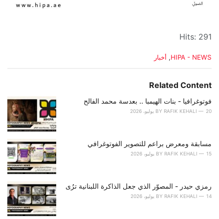
Hits: 291
C
HIPA - NEWS
,
أخبار
a
t
e
Related Content
g
o
فوتوغرافيا - بنات الهيمبا .. بعدسة محمد الفالح
r
20 يوليو، 2026
RAFIK KEHALI
BY
i
e
s
مسابقة ومعرض براعم للتصوير الفوتوغرافي
:
15 يوليو، 2026
RAFIK KEHALI
BY
رمزي حيدر - المصوّر الذي جعل الذاكرة اللبنانية ترُى
14 يوليو، 2026
RAFIK KEHALI
BY