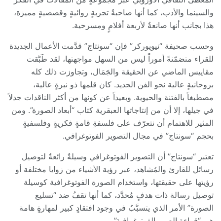
والسينما والأدب، كما أنها صاحبةُ تجربةٍ روائيةٍ وقصصيةٍ مميزة،
هذا بجانب أنها صانعةٌ لأربعة أفلامٍ ومسرحية.
وحسب صحيفة “نيويوركر” فإن “سونتاج” قدَّمت الأعمال الجديدة
للقراء متضمّنةً أموراً ليس من السهل مواجهتها، لقد طَبَّقت
مقاييس الماضي عن الحقيقة والجَمَال، وتجاوزت ذلك كله
بروحانيةٍ عالية نحو الفن الجديد. كان قلمها ذو نبرةٍ عالية،
مصطبغاً بالفتنة والحيوية. وبعيداً عن كونها من أكثر الناقدات جدلاً
في جيلها، إلا أن من إنتاجاتها العبقرية كتاب “أبعاد الصورة”. ومن
المثير للاهتمام أن نتعرّف على فلسفةِ قامةٍ فكريةٍ وفلسفيةٍ
بحجم “سونتاج” في مجال التصوير الفوتوغرافي.
تعتبر “سونتاج” أن التصوير الفوتوغرافي وسيلةٌ رائعةٌ لتوصيل
رسائل للقارئ والمُشاهد، عبر رؤية الأشياء من زوايا مختلفة أو
رؤيتها على حقيقتها، واستخدام الصورة الفوتوغرافية كوسيلة
توصيل رسالة ذات هدفٍ مُحدَّد، كما أنها تقفُ ضد “تسليع
الصورة” الأمر الذي يتسبَّبُ في وجود افتقادٍ كبير لمهارةٍ هامة
هي “قراءة الصور الفوتوغرافية”.