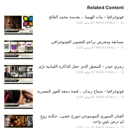
t
e
Related Content
g
o
فوتوغرافيا - بنات الهيمبا .. بعدسة محمد الفالح
r
20 يوليو، 2026
RAFIK KEHALI
BY
i
e
s
مسابقة ومعرض براعم للتصوير الفوتوغرافي
:
15 يوليو، 2026
RAFIK KEHALI
BY
رمزي حيدر - المصوّر الذي جعل الذاكرة اللبنانية ترُى
14 يوليو، 2026
RAFIK KEHALI
BY
فوتوغرافيا - سماح زيدان .. قصة دمعة الفوز المصرية
13 يوليو، 2026
RAFIK KEHALI
BY
الفنان السوري الموسوعي:جورج عشي.. حكاية روحٍ
لم ترضَ بلونٍ واحد.
13 يوليو، 2026
RAFIK KEHALI
BY