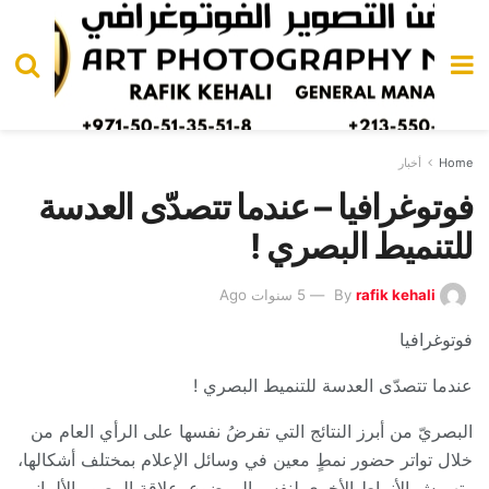
Home
أخبار
فوتوغرافيا – عندما تتصدّى العدسة
للتنميط البصري !
rafik kehali
By
5 سنوات Ago
فوتوغرافيا
عندما تتصدّى العدسة للتنميط البصري !
البصريّ من أبرز النتائج التي تفرضُ نفسها على الرأي العام من
خلال تواتر حضور نمطٍ معين في وسائل الإعلام بمختلف أشكالها،
وتهميش الأنماط الأخرى لنفس الموضوع. علاقة المصور الألماني