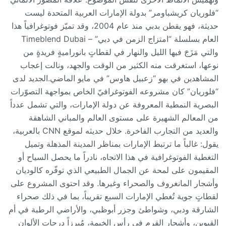
“فلوريان كريشباومر” بدولة الإمارات العربية المتحدة ليست
حديثة، فهو يقطن بدبي منذ عام 2004، وقد تميّز فوتوغرافياً هذا
العام بسلسلة “امتزاج الزمن في دبي” – Timeblend Dubai
والتي مَزَجَ فيها الليل والنهار في لقطاتٍ بانوراميةٍ فريدةٍ من
نوعها، استغرقت منه الكثير من الوقت والجهد، ونالت إعجاب
المشاهدين في بهو “زعبيل هاوس” في مايو الماضي.الجديد لدى
“فلوريان” كان مشروعه الفوتوغرافيّ الخاص بمواجهة التصوّرات
البصرية النمطية المعروفة عن دولة الإمارات، والتي تشمل عدداً
من المعالم الشهيرة على مستوى العالم والمباني الشاهقة
والعديد من التجارب الفاخرة. خلال حديثه لموقع CNN بالعربية،
يقول: غالباً ما ترتبط الإمارات بمناظر المدينة المذهلة وتميل
التغطية الفوتوغرافية في هذا الاتجاه، نادراً ما يحصل السياح أو
المقيمون على لمحة عن الجمال الطبيعي الذي توفّره كالوديان
وأشجار المانغروف والصحراء وغيرها. وقد احتوى المشروع على
لقطاتٍ جوية تُغطي الإمارات السبع تقريباً، بما في ذلك صحراء
الشارقة ودبي، وشواطئ وجزر أبوظبي، والأراضي الرطبة في أم
القيوين، وأشجار القرم في رأس الخيمة، مُبرزاً درجات الألوان