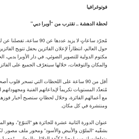
فوتوغرافيا
لحظة الدهشة .. تقترب من “أوبرا دبي”
مُجرّد ساعاتٍ لا يزيد عدده
حول العالم، انتظاراً لإعلان الفائزين بحفل تتويج الفائ
مكتوم الدولية للتصوير الضوئي، في دار الأوبرا بدبي، الخ
والمكان والتوقعات، خلالها سيتعرّف الجميع على الفائزين
أقل من 90 ساعة على اللحظات التي تسحر قلوب أصحا
مُتعدِّد المستويات تكريماً لإبداعاتهم الفنية ومجهوداتهم
مع أعمالهم الفائزة، وخلال لحظاتٍ ستصبح أخبار فوز
ومنتشرة في كل مكان.
عنوان الدورة الثانية عشرة للجائزة هو “التنوّع”، وهو ا
بشقّيه “الملوّن والأبيض والأسود” ومحور ملف مصور. 
وتداخلت لترسم لوحةً مُكثّفة الدلائل والمعاني، مُفعمةً با