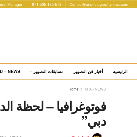
éral Manager
971-505-135-518+
Contact@artphotographynews.com
الرئيسية
أخبار فن التصوير
مسابقات التصوير
U – NEWS
Home
HIPA - NEWS
فوتوغرافيا – لحظة الد
دبي”