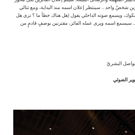
ين شخصٌ واحد .. سينتظر إعلان اسمه منذ البداية، ومع تتالي
كوك، ويسمع صوته الداخلي يقول (هل هناك خطأ ما ؟ ترى هل
 .. سيسمع اسمه ويرى عمله الفائز، مقترنين بوصفٍ قادمٍ من
لتواصل البشريّ
وير الضوئي