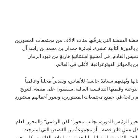
ا عن 90 ساعة، تفصلنا عن لحظة الدهشة التي يترقّبها مئات الآلاف من مجتمعات المصورين
زين بالدورة الثانية عشرة، لجائزة حمدان بن محمد بن راشد آل
ميس القادم، في أمسيةٍ استثنائيةٍ هاربةٍ من قيود الزمان
 بالجوائز الفوتوغرافية الأغلى في العالم.
بها وتُهديهم سعادةً حابسةً للأنفاس، وتقديراً محلياً وعالمياً
 النوعية وقيمتها التنافسية العالية. سيقفون على منصة التتويج
هم رائجةً في جميع مجتمعات المصورين، وصور أعمالهم منشورة
لمحور الرئيس للدورة، بجانب محور “الفن الرقمي” والمحور العام
لكل عملٍ فائز قصة .. أو مجموعةٌ من القصص التي امتزجت
لعِبَر المُلهِمة والرسائل البليغة. سيتم إعلان الفائزين بكل محور