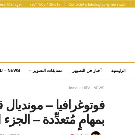
éral Manager
971-505-135-518+
Contact@artphotographynews.com
الرئيسية
أخبار فن التصوير
مسابقات التصوير
U – NEWS
Home
HIPA - NEWS
فوتوغرافيا – مونديال 
بمهامٍ مُتعدِّدة – الجزء 