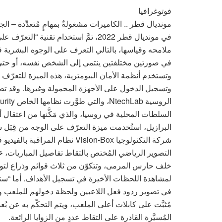
فوتوغرافيا
مونديال قطر .. الكاميرات مشغولةٌ بمهامٍ مُتعدِّدة – الج
في مونديال قطر 2022، تمَّ استخدام تق
ملامحه وقياسها، بالتالي التعرف على الوجوه البشرية في
في صورتين مختلفتين ينتمي إلى الشخص نفسه، أو حتى ا
وتستخدم أنظمة الأمان البيومترية، هذه الميزة للتعرّف 
وتسجيل الدخول على الأجهزة المحمولة وغيرها. وقد تطرّ
شركة التكنولوجيا Vision-Box نظام المراقبة بالفيديو في ملعب “كاستيلاو”.
التصوير الرياضي المُختص بالتقاط تفاصيل المباريات، حَظِ
خلف حارس المرمى، وتتكوّن من ثلاث قوائم وذراع لتوجيه
لمشاهدة اللحظات الأخيرة في تسجيل الأهداف. أما “ستي
في تصوير ردود فعل اللاعبين ولحظة دخولهم للملعب وم
مُثبَّت على كابلات أعلى الملعب، ويتم التحكّم به عن بُ
المُسيَّرة القادرة على التقاط عددٍ من الزوايا الرائعة.