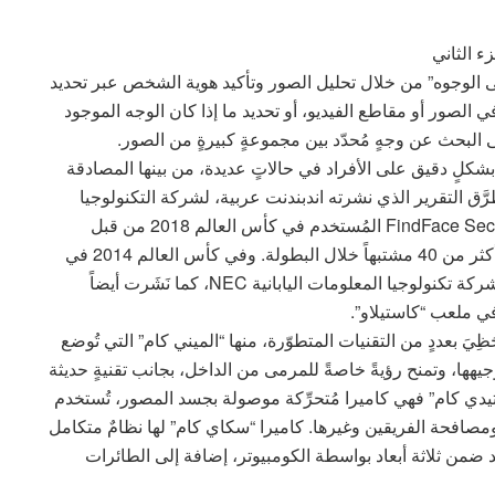
زء الثاني
نية “التعرّف على الوجوه” من خلال تحليل الصور وتأكيد هوية الشخص عبر تحديد
 الصور أو مقاطع الفيديو، أو تحديد ما إذا كان الوجه الموجود
لبحث عن وجهٍ مُحدّد بين مجموعةٍ كبيرةٍ من الصور.
بشكلٍ دقيق على الأفراد في حالاتٍ عديدة، من بينها المصادقة
َق التقرير الذي نشرته اندبندنت عربية، لشركة التكنولوجيا
الروسية NtechLab، والتي طوَّرت نظامها الخاص FindFace Security المُستخدم في كأس العالم 2018 من قبل
السلطات المحلية في روسيا، والذي مَكَّنها من اعتقال أكثر من 40 مشتبهاً خلال البطولة. وفي كأس العالم 2014 في
البرازيل، استُخدمت ميزة التعرّف على الوجه من قِبَل شركة تكنولوجيا المعلومات اليابانية NEC، كما نَشَرت أيضاً
يَ بعددٍ من التقنيات المتطوّرة، منها “الميني كام” التي تُوضع
ها، وتمنح رؤيةً خاصةً للمرمى من الداخل، بجانب تقنيةٍ حديثة
دي كام” فهي كاميرا مُتحرِّكة موصولة بجسد المصور، تُستخدم
صافحة الفريقين وغيرها. كاميرا “سكاي كام” لها نظامٌ متكامل
عد ضمن ثلاثة أبعاد بواسطة الكومبيوتر، إضافة إلى الطائرات