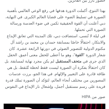
حضور بارز بين الفائزين.
بهذا التنوع، أكملت الدورة هدفها في رفع الوعي العالمي بأهمية
الصورة في تسليط الضوء على قضايا العالم الكبرى. في النهاية،
دبي أعلنت أن القوة الحقيقية تكمن في ضوء العدسة ورسالة
الصورة التي تحملها.
في ليلة لا تُنسى، استضافت دبي، تلك المدينة التي تعانق الإبداع
والابتكار، احتفالًا خاصًا بمسابقة حمدان بن محمد بن راشد آل
مكتوم الدولية للتصوير الضوئي في دورتها الرابعة عشرة. كان
شعار الدورة “
القوة
“، وهو ما أعطى للحفل معنى أعمق. الحفل
الذي جرى في
متحف المستقبل
لم يكن مجرد نهاية لمسابقة. بل
كان احتفالًا بفكرة أن الصورة ليست فقط لحظة تُلتقط، بل هي
طاقة قادرة على التغيير والإلهام. في هذا الجو، برزت عدسات
المصورين من مختلف أنحاء العالم، لتؤكد أن الصورة تملك قدرة
فريدة على رسم مستقبل أجمل، وإشعال نار الإبداع في النفوس
صور من HIPA