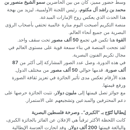
وسط حضور مميز، كان من بين الحاضرين
سمو الشيخ منصور بن
محمد بن راشد آل مكتوم
، رئيس اللجنة الأولمبية، ليزيد من بهجة
هذا الحدث الذي يعكس روح الإمارات المبدعة.
منصة التكريم أصبحت اليوم منارة عالمية تحتفي بأصحاب الرؤى
البصرية من جميع أنحاء العالم.
القوة
هنا تكمن في تجمع
50 ألف مصور
تحت سقف واحد.
لقد نجحت المنصة في بناء سمعة قوية على مستوى العالم في
مجال تكريم الفنون البصرية.
في هذه الدورة، وصل عدد الصور المشاركة إلى أكثر من
87
ألف صورة
، قدمها حوالي
50 ألف مصور
من مختلف الدول.
هذه الأرقام تعكس مدى تأثير الجائزة في تعزيز ثقافة الصورة
ورفع قيمتها.
مع جوائز تصل قيمتها إلى
مليون دولار
، تثبت الجائزة حرصها على
دعم المحترفين والمبدعين وتشجيعهم على الاستمرار.
إيطاليا تُتَوّج بـ “الكبرى”.. وصرخة فلسطين البصرية
كانت اللحظة الأكثر ترقباً هي الإعلان عن الفائز بالجائزة الكبرى،
والبالغة قيمتها
200 ألف دولار
. وقد انحازت العدسة الإيطالية