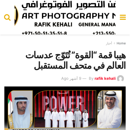
Home
أخبار
هيبا قمة “القوة” تُتَوّج عدسات
العالم في متحف المستقبل
rafik kehali
By
9 أشهر Ago