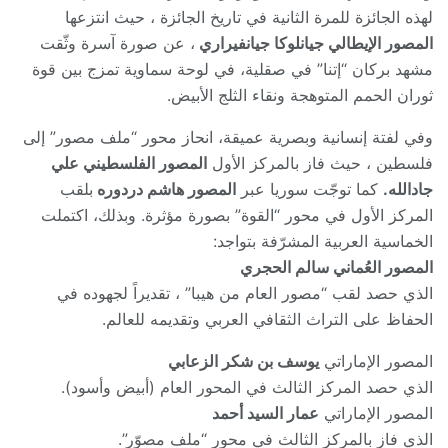
لهذه الجائزة للمرة الثانية في تاريخ الجائزة ، حيث انتزعها
المصور الإيطالي جيانلوكا جيانفيراري
، عن صورة آسرة وثّقت
مشهد بركان “إتنا” في صقلية، في لوحة سماوية تمزج بين قوة
ثوران الحمم المتوهجة ونقاء الثلج الأبيض.
وفي لفتة إنسانية وبصرية عميقة، انحاز محور “ملف مصور” إلى
فلسطين ، حيث فاز بالمركز الأول
المصور الفلسطيني علي
جادالله.
كما توجّت سوريا عبر
المصور هاشم دردوره
بلقب
المركز الأول في محور “القوة” بصورة مؤثرة. وبذلك، اكتملت
الخماسية العربية المشرّفة بتواجد:
المصور العُماني سالم الحجري
الذي حصد لقب “مصور العام من هيبا” ، تقديراً لجهوده في
الحفاظ على التراث الثقافي العربي وتقديمه للعالم.
المصور الإماراتي
يوسف بن شكر الزعابي
الذي حصد المركز الثالث في المحور العام (أبيض وأسود).
المصور الإماراتي
عمار السيد أحمد
الذي فاز بالمركز الثالث في محور “ملف مصوّر”.