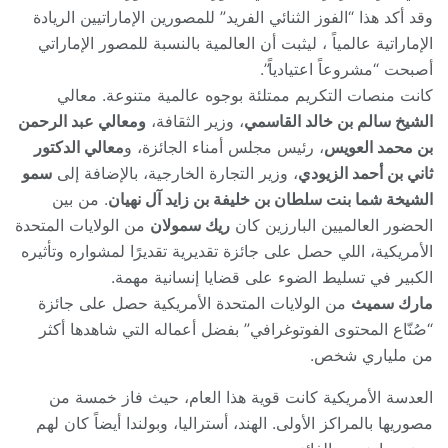
وقد أكد هذا “الفوز الثنائي الفريد” للمصورين الإماراتيين الريادة
الإماراتية عالمياً ، ليثبت أن العالمية بالنسبة للمصور الإماراتي
أصبحت “مشروعاً اعتيادياً”.
كانت منصات التكريم ممتلئة بوجوه عالمية متنوعة. معالي
الشيخ سالم بن خالد القاسمي
، وزير الثقافة،
ومعالي عبد الرحمن
بن محمد العويس
، رئيس مجلس أمناء الجائزة، و
معالي الدكتور
ثاني بن أحمد الزيودي
، وزير التجارة الخارجية، بالإضافة إلى
سمو
الشيخة شما بنت سلطان بن خليفة بن زايد آل نهيان
. من بين
الحضور العالميين البارزين كان
ريك سمولان
من الولايات المتحدة
الأمريكية، اللي حصل على جائزة تقديرية تقديرًا لمشواره وتأثيره
الكبير في تسليط الضوء على قضايا إنسانية مهمة.
مارك سميث
من الولايات المتحدة الأمريكية حصل على جائزة
“صُنّاع المحتوى الفوتوغرافي” بفضل أعماله التي شاهدها أكثر
من ملياري شخص.
العدسة الأمريكية كانت قوية هذا العام، حيث فاز خمسة من
مصوريها بالمراكز الأولى. الهند، أستراليا، وبولندا أيضاً كان لهم