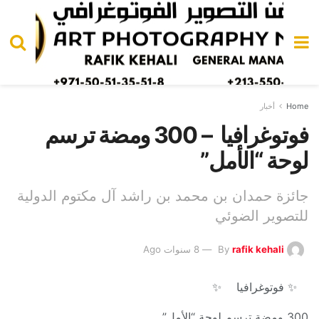
Home
أخبار
فوتوغرافيا – 300 ومضة ترسم
لوحة “الأمل”
جائزة حمدان بن محمد بن راشد آل مكتوم الدولية
للتصوير الضوئي
rafik kehali
By
8 سنوات Ago
✨
فوتوغرافيا
✨
300 ومضة ترسم لوحة “الأمل”