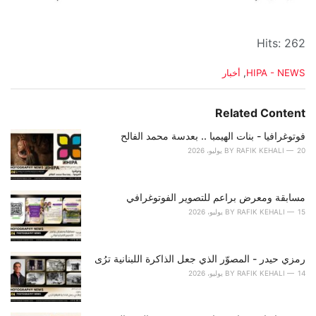
Hits: 262
C
HIPA - NEWS
,
أخبار
a
t
e
Related Content
g
o
فوتوغرافيا - بنات الهيمبا .. بعدسة محمد الفالح
r
20 يوليو، 2026
RAFIK KEHALI
BY
i
e
s
مسابقة ومعرض براعم للتصوير الفوتوغرافي
:
15 يوليو، 2026
RAFIK KEHALI
BY
رمزي حيدر - المصوّر الذي جعل الذاكرة اللبنانية ترُى
14 يوليو، 2026
RAFIK KEHALI
BY