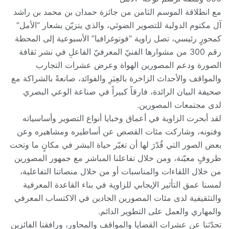
مع انطلاقة الموسم الثامن من جائزة حمدان بن محمد بن راشد
آل مكتوم الدولية للتصوير الضوئي، والذي يتزيّن بشعار “الأمل”
كمحورٍ رئيسي، تصل زاوية “فوتوغرافيا” الأسبوعية إلى المحطة
رقم 300 من مشوارها الفنيّ المعرفيّ الفاعلِ في نشر ثقافة
الصورة ودعم المصورين الهواة وعرض عشرات التجارب
والمواقف والأحداث الزاخرة بالعِبَرِ والفوائد، صانعةً بالشراكة مع
صحيفة البيان الرائدة، فارقاً كبيراً في صناعة الوعي البصري
لدى مجتمعات المصورين.
لقد أبحرت الزاوي
ة في أعماق وخبايا أنواع التصوير وأساسياته
وفنونه، وشاركت مئات القصص عن أساطيره ومشاهيره وعن
بعض الصور التي قُدّرَ لها أن تغيّر حياة البشر في مكانٍ ما وتحت
ظروفٍ معيّنة، ومن خلال تفاعلنا المباشر مع جمهور المصورين
من خلال اللقاءات والمناسبات أو من خلال منصاتنا التفاعلية،
لمسنا عمق التأثير الإيجابي للزاوية في بناء القاعدة المعرفية
والتثقيفية لدى مئات المصورين الجادين في الاكتساب المعرفي
والمهاري والعمل على التطوير الدائم.
تحدّثنا عن عشرات القضايا والمواقف والمحاور، ورافقنا الفائزين