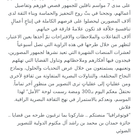
على مدى 7 مواسم ناقلين للجمهور قصص فوزهم وتفاصيل
أعمالهم، ونجحنا في بثّ روح التحفيز والحماسة وبناء الثقة لدى
آلاف المصورين ليحصلوا على فرصهم الكاملة في إنتاجٍ أعمالٍ
تنافسيةٍ خلاّقة قد تكون علامةً فارقة في حياتهم.
آلاف التفاعلات والملاحظات والاقتراحات تمّ أخذها بعين الاعتبار،
لتظهر من خلال طرحها في هذه الزاوية التي تصل أسبوعياً
لعشرات المنصات الشهيرة التي تعيد نشرها لجمهور المصورين،
فيجدون فيها أفكارهم وملاحظاتهم وتناول القضايا التي تهمّهم
وتعنيهم، يستمتعون من خلال عرض التحديات والحلول، ونماذج
النجاح المختلفة، والتناولات البصرية المتفاوتة من ثقافةٍ لأخرى
ومن عقلياتٍ إلى عقلياتٍ ترى التصوير من منظورٍ آخر تماماً.
نحتفلُ معكم اليوم بـ300 ومضة رسمت لوحة “الأمل” لهذا
الموسم، ونعدكم بالاستمرار في نهج الثقافة البصرية الراقية.
فلاش
“فوتوغرافيا” منصتكم .. شاركونا بما ترغبون طرحه من قضايا ..
جائزة حمدان بن محمد بن راشد آل مكتوم الدولية للتصوير
الضوئي