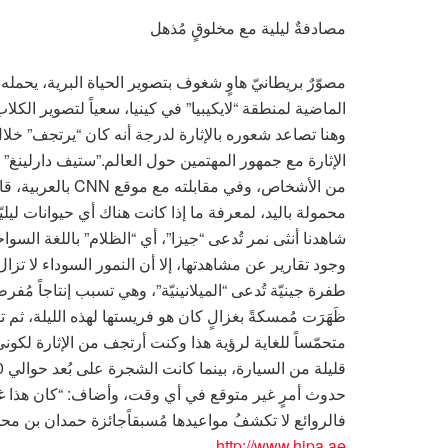
مصادفةٌ ليلية مع مخلوقٍ مُذهل
مصوّرٌ بريطانيّ هاوٍ شغوف بتصوير الحياة البرية، يحمل
الماضية لمنطقة “لايكيبيا” في كينيا، سعياً لتصوير الكلاب ا
وهنا تصاعد شعوره بالإثارة لدرجة أنه كان “يرتجف” خل
الإثارة مع جمهور المهتمين حول العالم.”ستيف دارلينغ” ك
من الأشخاص، وفي م
محمولة باليد، لمعرفة ما إذا كانت هناك أي حيوانات ليلي
شاهدنا أنثى نمر تُدعى “جيزا”، أي “الظلام” باللغة السواح
وجود تقارير عن مشاهدتها، إلا أن النمور السوداء لا تزال ت
طفرة جينيّة تُدعى “الميلانينيّة”، وهي تسبب إنتاجاً مُفرط
ظَهَرَت مُمسكةً بغزالٍ كان هو فريستها لهذه الليلة، ث
متحمّساً للغاية لرؤية هذا وكنت أرتجف من الإثارة لكوني
حدوث أمرٍ غير متوقع في أي وقت، وأضاف: “كان هذا غير متو
فالروائع لا تكشفُ مواعيدها مُسبقاًجائزة حمدان بن مح
http://www.hipa.ae