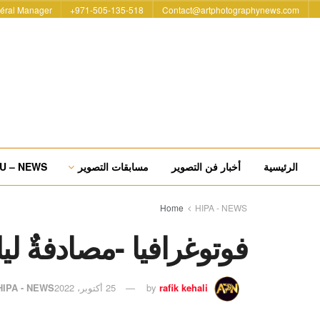
éral Manager
971-505-135-518+
Contact@artphotographynews.com
الرئيسية
أخبار فن التصوير
مسابقات التصوير
U – NEWS
Home
HIPA - NEWS
فوتوغرافيا -مصادفةٌ لي
rafik kehali
by
25 أكتوبر، 2022
HIPA - NEWS