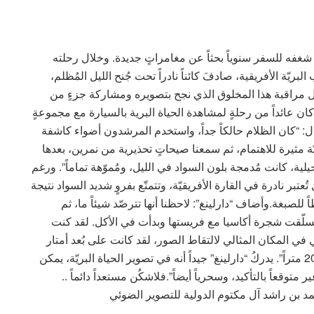
ه شغفه للسفر سنوياً بحثاً عن مغامراتٍ جديدة. وخلال رحلته
لبريّة الأفريقية، صادفَ كائناً نادراً تحت جُنح الليل المُظلم،
ال مراقبة هذا المخلوق الذي نجح بتصويره ومشاركة جزءٍ من
ان عائداً من رحلةٍ لمشاهدة الحياة البرية بالسيارة مع مجموعةٍ
قابلته مع موقع CNN بالعربية، قال: “كان الظلام حالكاً جداً، واستخدم المرشدون أضواء كاشفة
ّة مثيرة للاهتمام، ثم سمعنا صيحاتٍ تحذيرية من نمرين، بعدها
يلية، كانت مُدمجة بلون السواد في الليل، ومُموّهة تماماً”. ورغم
ُعتبر نادرة في القارة الأفريقيّة، وتتمتّع بفروٍ شديد السواد نتيجة
اً للصبغة.وأضاف “دارلينغ”: لاحظنا أنها تترصّد شيئاً ما، ثم
م تسلّقت شجرة أكاسيا مع فريستها وبدأت في الأكل. لقد كنت
 في المكان المثالي لالتقاط الصور، لقد كانت على بُعد أمتار
قليلة من السيارة، بينما كانت الشجرة على بُعد حوالي 20 متراً”. يدركُ “دارلينغ” جيداً أنه في تصوير الحياة البريّة، يمكن
قعاً بالتأكيد، وسحرياً أيضاً”.فلاشكُن مستعداً دائماً ..
مد بن راشد آل مكتوم الدولية للتصوير الضوئي