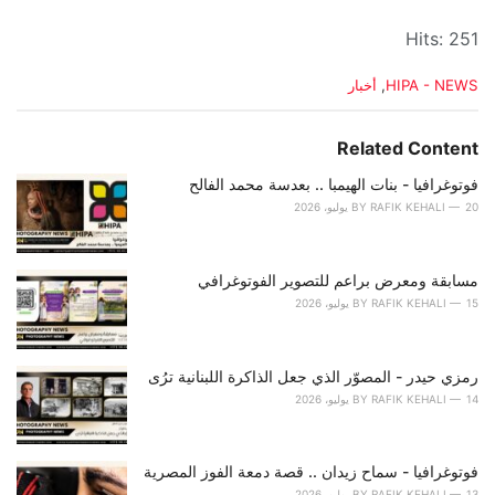
Hits: 251
C
HIPA - NEWS
,
أخبار
a
t
e
Related Content
g
o
فوتوغرافيا - بنات الهيمبا .. بعدسة محمد الفالح
r
20 يوليو، 2026
RAFIK KEHALI
BY
i
e
s
مسابقة ومعرض براعم للتصوير الفوتوغرافي
:
15 يوليو، 2026
RAFIK KEHALI
BY
رمزي حيدر - المصوّر الذي جعل الذاكرة اللبنانية ترُى
14 يوليو، 2026
RAFIK KEHALI
BY
فوتوغرافيا - سماح زيدان .. قصة دمعة الفوز المصرية
13 يوليو، 2026
RAFIK KEHALI
BY