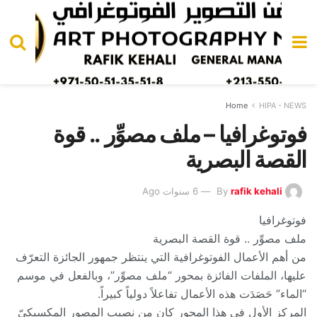
Home
HIPA - NEWS
فوتوغرافیا – ملف مصوِّر .. قوة
القصة البصریة
rafik kehali
By
6 سنوات Ago
فوتوغرافیا
ملف مصوِّر .. قوة القصة البصریة
من أھم الأعمال الفوتوغرافیة التي ینتظر جمھور الجائزة التعرّف
علیھا، الملفات الفائزة بمحور “ملف مصوِّر”، وبالفعل في موسم
“الماء” حَصَدَت ھذه الأعمال تفاعلاً دولیاً كبیراً.
المركز الأول في ھذا المحور كان من نصیب المصور المكسیكيّ