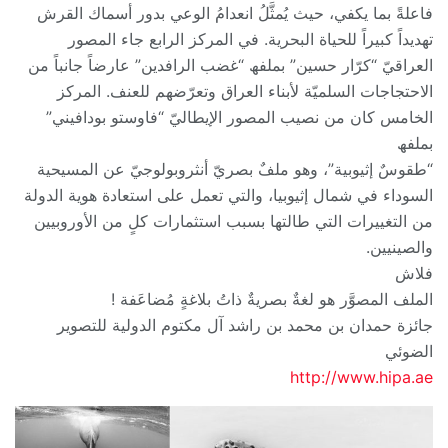
فاعلةً بما یكفي، حیث یُمثَّلُ انعدامُ الوعي بدور أسماك القرش
تھدیداً كبیراً للحیاة البحریة. في المركز الرابع جاء المصور
العراقيّ “كرّار حسین” بملفھ “غضب الرافدین” عارضاً جانباً من
الاحتجاجات السلمیّة لأبناء العراق وتعرّضھم للعنف. المركز
الخامس كان من نصیب المصور الإیطاليّ “فاوستو بودافیني”
بملفھ
“طقوسٌ إثیوبیة”، وھو ملفٌ بصريّ أنثروبولوجيّ عن المسیحیة
السوداء في شمال إثیوبیا، والتي تعمل على استعادة ھویة الدولة
من التغییرات التي طالتھا بسبب استثمارات كلٍ من الأوروبیین
والصینیین.
فلاش
الملف المصوَّر ھو لغةٌ بصریةٌ ذاتُ بلاغةٍ مُضاعَفة !
جائزة حمدان بن محمد بن راشد آل مكتوم الدولیة للتصویر
الضوئي
http://www.hipa.ae