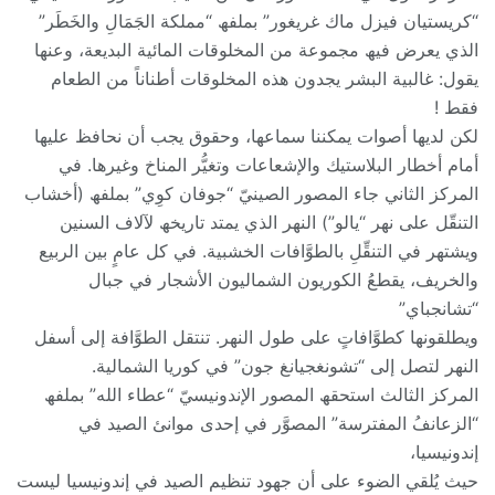
“كریستیان فیزل ماك غریغور” بملفھ “مملكة الجَمَالِ والخَطَر”
الذي یعرض فیھ مجموعة من المخلوقات المائیة البدیعة، وعنھا
یقول: غالبیة البشر یجدون ھذه المخلوقات أطناناً من الطعام
فقط !
لكن لدیھا أصوات یمكننا سماعھا، وحقوق یجب أن نحافظ علیھا
أمام أخطار البلاستیك والإشعاعات وتغیُّر المناخ وغیرھا. في
المركز الثاني جاء المصور الصینيّ “جوفان كوِي” بملفھ (أخشاب
التنقّل على نھر “یالو”) النھر الذي یمتد تاریخھ لآلاف السنین
ویشتھر في التنقِّلِ بالطوَّافات الخشبیة. في كل عامٍ بین الربیع
والخریف، یقطعُ الكوریون الشمالیون الأشجار في جبال
“تشانجباي”
ویطلقونھا كطوَّافاتٍ على طول النھر. تنتقل الطوَّافة إلى أسفل
النھر لتصل إلى “تشونغجیانغ جون” في كوریا الشمالیة.
المركز الثالث استحقھ المصور الإندونیسيّ “عطاء الله” بملفھ
“الزعانفُ المفترسة” المصوَّر في إحدى موانئ الصید في
إندونیسیا،
حیث یُلقي الضوء على أن جھود تنظیم الصید في إندونیسیا لیست