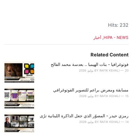
Hits: 232
C
HIPA - NEWS
,
أخبار
a
t
e
Related Content
g
o
فوتوغرافيا - بنات الهيمبا .. بعدسة محمد الفالح
r
20 يوليو، 2026
RAFIK KEHALI
BY
i
e
s
مسابقة ومعرض براعم للتصوير الفوتوغرافي
:
15 يوليو، 2026
RAFIK KEHALI
BY
رمزي حيدر - المصوّر الذي جعل الذاكرة اللبنانية ترُى
14 يوليو، 2026
RAFIK KEHALI
BY