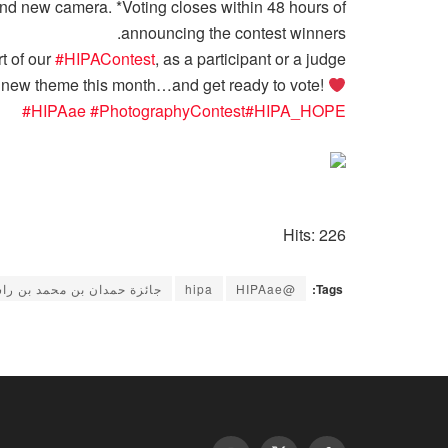
and new camera. *Voting closes within 48 hours of
announcing the contest winners.
t of our
#
HIPAContest
, as a participant or a judge!
r new theme this month…and get ready to vote!
#
HIPAae
#
PhotographyContest
#
HIPA_HOPE
Hits: 226
Tags:
@HIPAae
hipa
جائزة حمدان بن محمد بن راش