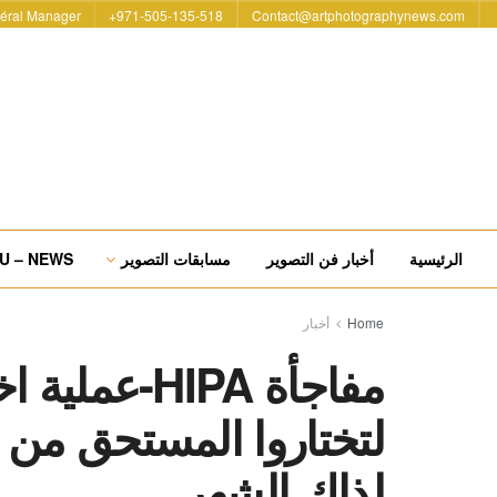
éral Manager
971-505-135-518+
Contact@artphotographynews.com
الرئيسية
أخبار فن التصوير
مسابقات التصوير
U – NEWS
Home
أخبار
مفاجأة HIPA-
لتختاروا المستحق من 
لذاك الشهر.